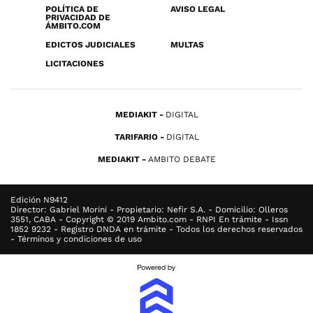
POLÍTICA DE
AVISO LEGAL
PRIVACIDAD DE
ÁMBITO.COM
EDICTOS JUDICIALES
MULTAS
LICITACIONES
MEDIAKIT
DIGITAL
TARIFARIO
DIGITAL
MEDIAKIT
AMBITO DEBATE
Edición N9412
Director: Gabriel Morini - Propietario: Nefir S.A. - Domicilio: Olleros
3551, CABA - Copyright © 2019 Ambito.com - RNPI En trámite - Issn
1852 9232 - Registro DNDA en trámite - Todos los derechos reservados
- Términos y condiciones de uso