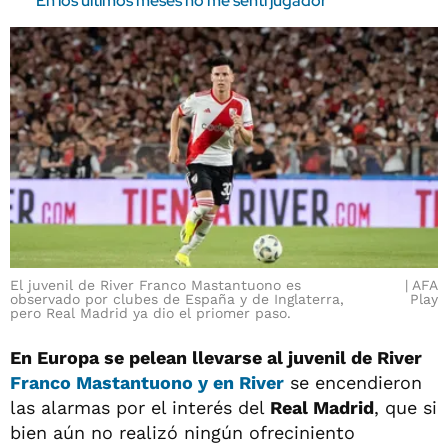
"En los últimos meses no me sentí jugador"
El juvenil de River Franco Mastantuono es
AFA
observado por clubes de España y de Inglaterra,
Play
pero Real Madrid ya dio el priomer paso.
En Europa se pelean llevarse al juvenil de River
Franco Mastantuono y en River
se encendieron
las alarmas por el interés del
Real Madrid
, que si
bien aún no realizó ningún ofreciniento