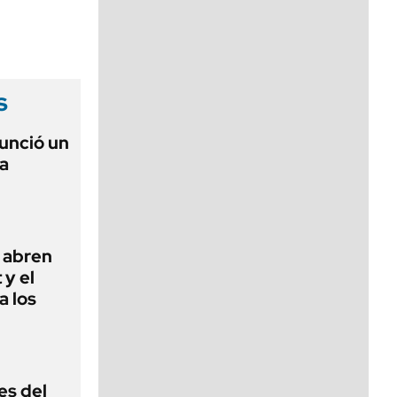
viernes de 10 a 18
s
unció un
a
 abren
 y el
a los
es del