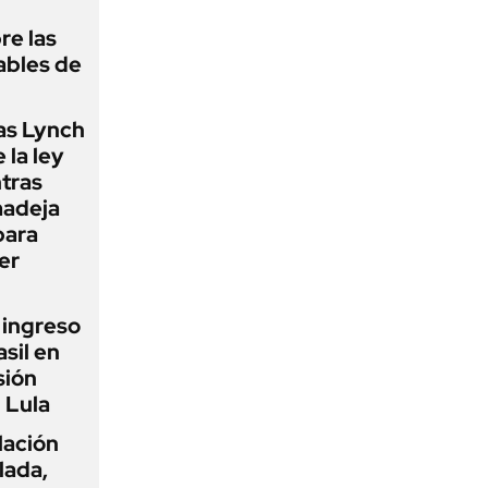
re las
ables de
as Lynch
 la ley
ntras
madeja
para
er
l ingreso
sil en
sión
 Lula
flación
lada,