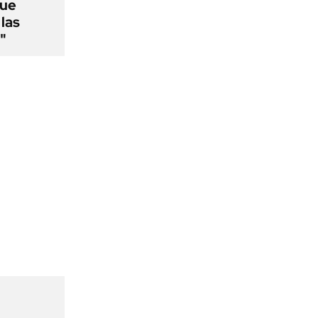
que
las
"