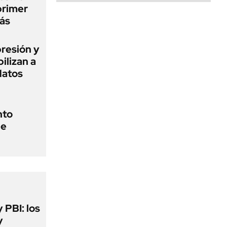
primer
ás
presión y
ilizan a
datos
nto
de
y PBI: los
y