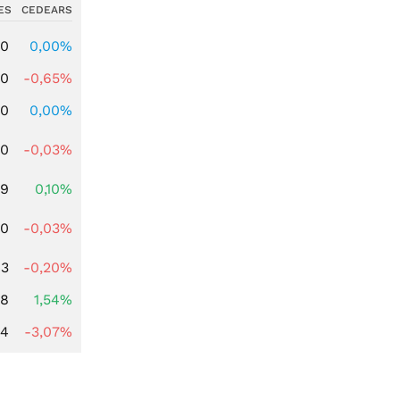
ES
CEDEARS
00
0,00%
00
-0,65%
00
0,00%
80
-0,03%
59
0,10%
00
-0,03%
43
-0,20%
68
1,54%
44
-3,07%