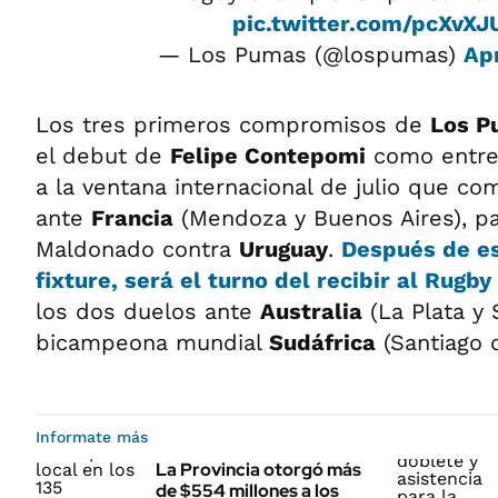
pic.twitter.com/pcXvXJ
— Los Pumas (@lospumas)
Apr
Los tres primeros compromisos de
Los P
el debut de
Felipe Contepomi
como entre
a la ventana internacional de julio que co
ante
Francia
(Mendoza y Buenos Aires), pa
Maldonado contra
Uruguay
.
Después de es
fixture, será el turno del recibir al
Rugby 
los dos duelos ante
Australia
(La Plata y 
bicampeona mundial
Sudáfrica
(Santiago d
Informate más
La Provincia otorgó más
de $554 millones a los