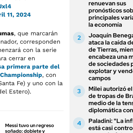
renuevan sus
Uxl4
pronósticos sob
il 11, 2024
principales vari
la economía
umas
, que marcarán
Joaquín Beneg
nador, corresponden
ataca la caída de
de Tierras, mie
menzará con la serie
encabeza una 
ra cerrar en
de sociedades 
a primera parte del
explotar y vend
Championship
, con
campos
Santa Fe) y uno con la
Milei autorizó e
el Estero).
de tropas de Bra
medio de la ten
diplomática con
Paladini: "La in
Messi tuvo un regreso
está casi contro
soñado: doblete y