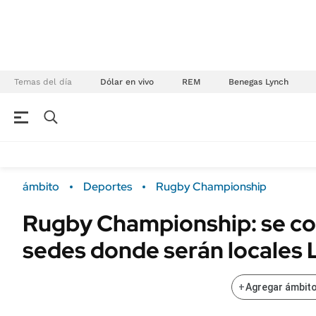
Temas del día
Dólar en vivo
REM
Benegas Lynch
NEGOCIOS
ÚLTIMAS NOTICIAS
Especiales Ámbito
ECONOMÍA
ámbito
Deportes
Rugby Championship
Real Estate
Banco de Datos
Rugby Championship: se co
Sustentabilidad
Campo
sedes donde serán locales
Seguros
FINANZAS
ENERGY REPORT
Dólar
+
Agregar ámbito
POLÍTICA
Mercados
Nacional