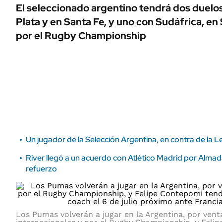
ÁMBITO DEBATE
El seleccionado argentino tendrá dos duelos
Municipios
Plata y en Santa Fe, y uno con Sudáfrica, en
MEDIAKIT AMBITO DEBATE
URUGUAY
por el Rugby Championship
Un jugador de la Selección Argentina, en contra de la L
River llegó a un acuerdo con Atlético Madrid por Alma
refuerzo
Los Pumas volverán a jugar en la Argentina, por vent