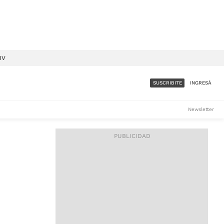
IV
SUSCRIBITE
INGRESÁ
SUMATE A LA COMUNIDAD
Newsletter
DE ÁMBITO
LES
ACCESO FULL - $1.800/MES
ES
CORPORATIVO - CONSULTAR
Si tenés dudas comunicate
con nosotros a
IOS
suscripciones@ambito.com.ar
Llamanos al (54) 11 4556-
9147/48 o
al (54) 11 4449-3256 de lunes a