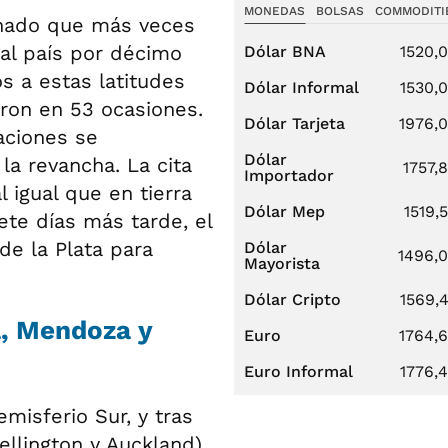
MONEDAS
BOLSAS
COMMODITI
onado que más veces
al país por décimo
Dólar BNA
1520,
s a estas latitudes
Dólar Informal
1530,
ron en 53 ocasiones.
Dólar Tarjeta
1976,
aciones se
Dólar
la revancha. La cita
1757,
Importador
l igual que en tierra
Dólar Mep
1519,
iete días más tarde, el
de la Plata para
Dólar
1496,
Mayorista
Dólar Cripto
1569,
, Mendoza y
Euro
1764,
Euro Informal
1776,
misferio Sur, y tras
llington y Auckland),