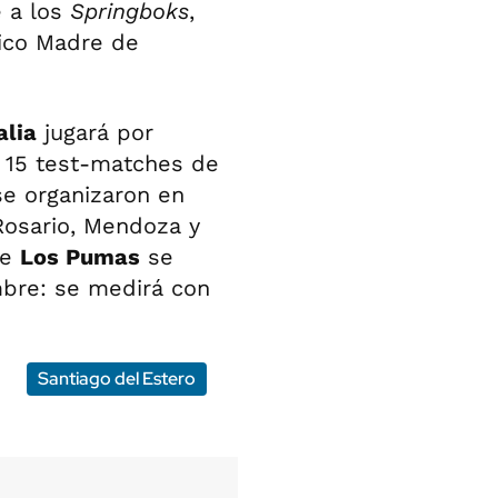
e a los
Springboks
,
ico Madre de
alia
jugará por
s 15 test-matches de
se organizaron en
 Rosario, Mendoza y
de
Los Pumas
se
mbre: se medirá con
Santiago del Estero