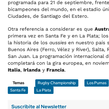
programada para 21 de septiembre, frent
bicampeones del mundo, en el estadio ún
Ciudades, de Santiago del Estero.
Otra referencia a considerar es que
Austr
primera vez en Santa Fe y en La Plata; lo
la historia de los
aussies
en nuestro país 
Buenos Aires (Ferro, Vélez y River), Salta,
San Juan. La programación internacional 
completará con la gira europea, en novie
Italia
,
Irlanda
y
Francia
.
Temas
Rugby Championship
Los Pumas
Santa Fe
La Plata
Suscribite al Newsletter