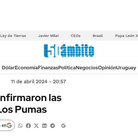
Ley de Tierras
Javier Milei
CEOs
Brasil
Papa León X
Anuario autos 2026
Dólar
Economía
Finanzas
Política
Negocios
Opinión
Uruguay
TECNOLOGÍA
NOVEDADES FISCA
MÉXICO
11 de abril 2024 - 20:57
EDICTOS JUDICIAL
OPINIÓN
nfirmaron las
MULTAS
MUNDO
 Los Pumas
LICITACIONES
INFORMACIÓN GENERAL
CUADROS TARIFAR
ESPECTÁCULOS
 en
RECALL
DEPORTES