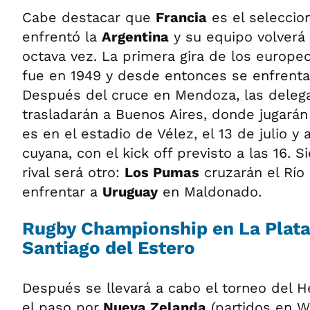
Cabe destacar que
Francia
es el selecci
enfrentó la
Argentina
y su equipo volverá 
octava vez. La primera gira de los europeo
fue en 1949 y desde entonces se enfrenta
Después del cruce en Mendoza, las deleg
trasladarán a Buenos Aires, donde jugarán 
es en el estadio de Vélez, el 13 de julio y a
cuyana, con el kick off previsto a las 16. S
rival será otro:
Los Pumas
cruzarán el Río 
enfrentar a
Uruguay
en Maldonado.
Rugby Championship en La Plata
Santiago del Estero
Después se llevará a cabo el torneo del He
el paso por
Nueva Zelanda
(partidos en We