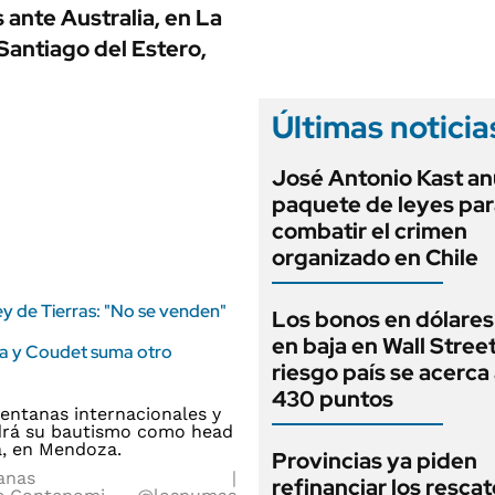
ANUARIO 2025
 ante Australia, en La
LIFESTYLE
EDICIÓN IMPRESA
 Santiago del Estero,
AUTOS
Últimas noticia
José Antonio Kast an
paquete de leyes par
combatir el crimen
organizado en Chile
ey de Tierras: "No se venden"
Los bonos en dólares
en baja en Wall Street
da y Coudet suma otro
riesgo país se acerca 
430 puntos
Provincias ya piden
anas
refinanciar los rescat