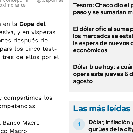
pe Contepomi
@lospumas
Tesoro: Chaco dio el 
róximo ante
paso y se sumarían m
n en la
Copa del
El dólar oficial suma 
esiva, y en vísperas
los mercados se estab
iones después de
la espera de nuevos 
para los cinco test-
económicos
tres de ellos por el
Dólar blue hoy: a cuá
opera este jueves 6 
agosto
 y compartimos los
competencias
Las más leídas
Dólar, inflación 
a Banco Macro
gurúes de la cit
nco Macro