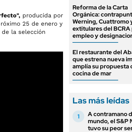
Reforma de la Carta
Orgánica: contrapunt
rfecto",
producida por
Werning, Cuattromo 
próximo 25 de enero y
extitulares del BCRA 
 de la selección
empleo y designacio
El restaurante del A
que estrena nueva i
amplía su propuesta 
cocina de mar
Las más leídas
A contramano d
mundo, el S&P 
tuvo su peor s