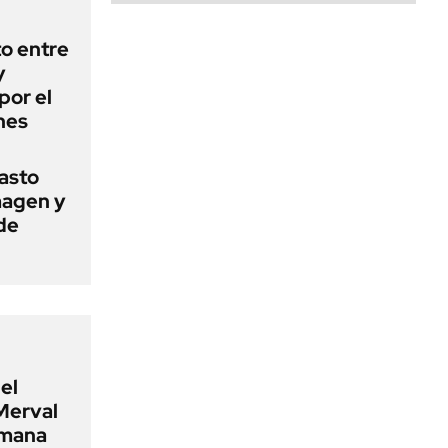
o entre
y
por el
nes
basto
magen y
de
el
Merval
emana