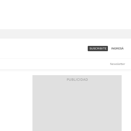
SUSCRIBITE
INGRESÁ
SUMATE A LA COMUNIDAD
Newsletter
DE ÁMBITO
LES
ACCESO FULL - $1.800/MES
ES
CORPORATIVO - CONSULTAR
Si tenés dudas comunicate
con nosotros a
IOS
suscripciones@ambito.com.ar
Llamanos al (54) 11 4556-
9147/48 o
al (54) 11 4449-3256 de lunes a