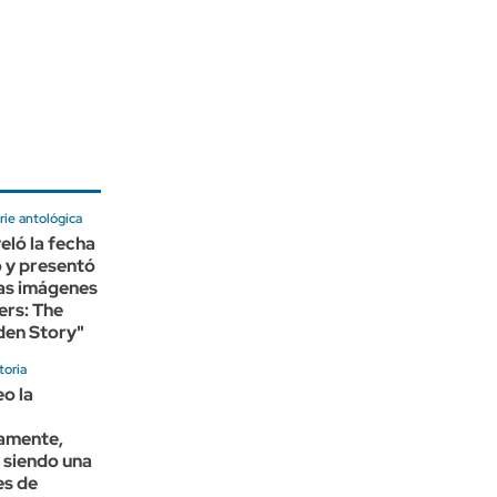
rie antológica
eló la fecha
 y presentó
ras imágenes
ers: The
den Story"
toria
o la
amente,
 siendo una
es de