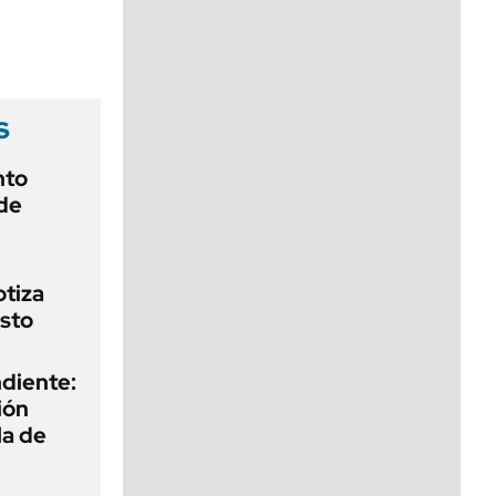
viernes de 10 a 18
s
nto
de
otiza
sto
diente:
ión
la de