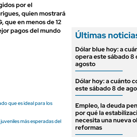
ANUARIO 2025
gidos por el
LIFESTYLE
EDICIÓN IMPRESA
rigues, quien mostrará
AUTOS
SG, que en menos de 12
mejor pagos del mundo
Últimas noticia
Dólar blue hoy: a cuá
opera este sábado 8 
agosto
Dólar hoy: a cuánto c
este sábado 8 de ago
ado que es ideal para los
Empleo, la deuda pen
por qué la estabilizac
necesita una nueva o
 juveniles más esperadas del
reformas