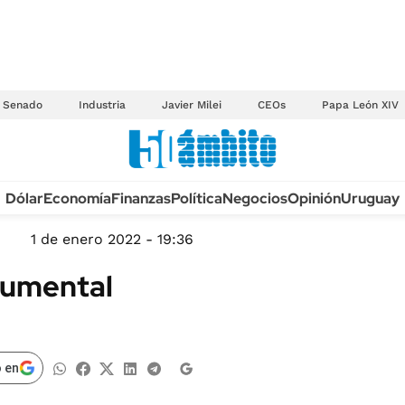
Senado
Industria
Javier Milei
CEOs
Papa León XIV
Anuario autos 2026
Dólar
Economía
Finanzas
Política
Negocios
Opinión
Uruguay
TECNOLOGÍA
NOVEDADES FISCA
MÉXICO
1 de enero 2022 - 19:36
EDICTOS JUDICIAL
OPINIÓN
cumental
MULTAS
MUNDO
LICITACIONES
INFORMACIÓN GENERAL
CUADROS TARIFAR
ESPECTÁCULOS
 en
RECALL
DEPORTES