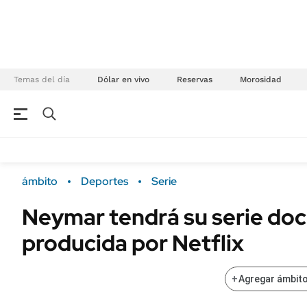
Temas del día
Dólar en vivo
Reservas
Morosidad
NEGOCIOS
ÚLTIMAS NOTICIAS
Especiales Ámbito
ECONOMÍA
ámbito
Deportes
Serie
Real Estate
Banco de Datos
Neymar tendrá su serie do
Sustentabilidad
Campo
producida por Netflix
Seguros
FINANZAS
ENERGY REPORT
Dólar
+
Agregar ámbito
POLÍTICA
Mercados
Nacional