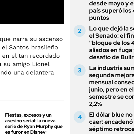
desde mayo y el
país superó los
puntos
Lo que dejó la s
el Senado: el fin
 que narra su ascenso
"bloque de los 
 el Santos brasileño
aliados en fuga 
l en el tan recordado
desafío de Bullr
 a su amigo Lionel
La industria su
ando una delantera
segunda mejor
mensual consec
junio, pero en e
semestre se con
2,2%
El dólar blue no
Fiestas, excesos y un
asesino serial: la nueva
caer: encadenó
serie de Ryan Murphy que
séptimo retroce
es furor en Disney+