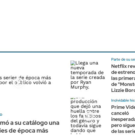
Parte de su se
Netflix rev
de estreno
las prime
de "Monst
Lizzie Bor
Inolvidable his
Prime Vide
canceló
co
inesperad
umó a su catálogo una
pero sigue
ries de época más
de las seri