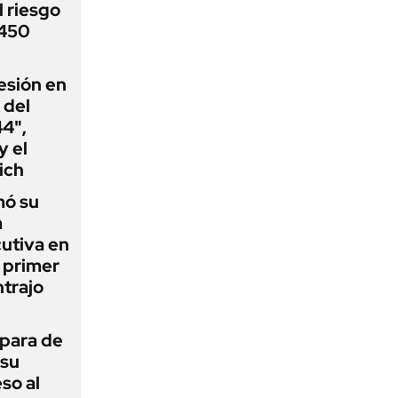
 riesgo
 450
esión en
 del
44",
y el
ich
mó su
a
utiva en
l primer
trajo
 para de
 su
so al