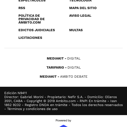
ESPECTÁCULOS
TECNOLOGÍA
RSS
MAPA DEL SITIO
POLÍTICA DE
AVISO LEGAL
PRIVACIDAD DE
ÁMBITO.COM
EDICTOS JUDICIALES
MULTAS
LICITACIONES
MEDIAKIT
DIGITAL
TARIFARIO
DIGITAL
MEDIAKIT
AMBITO DEBATE
Edición N9411
Director: Gabriel Morini - Propietario: Nefir S.A. - Domicilio: Olleros
3551, CABA - Copyright © 2019 Ambito.com - RNPI En trámite - Issn
1852 9232 - Registro DNDA en trámite - Todos los derechos reservados
- Términos y condiciones de uso