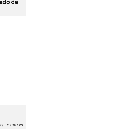
gado de
ES
CEDEARS