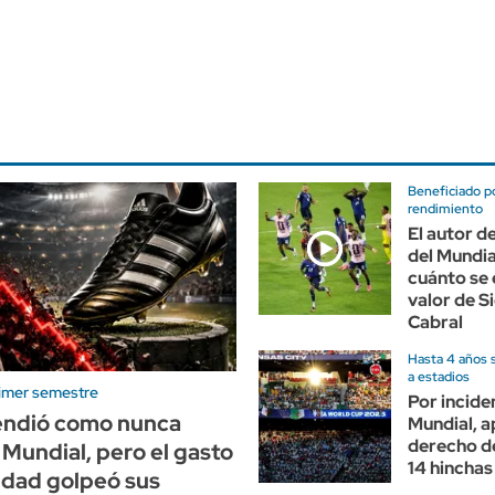
Beneficiado p
rendimiento
El autor d
del Mundia
cuánto se 
valor de S
Cabral
Hasta 4 años s
a estadios
rimer semestre
Por incide
endió como nunca
Mundial, a
derecho d
l Mundial, pero el gasto
14 hinchas
idad golpeó sus