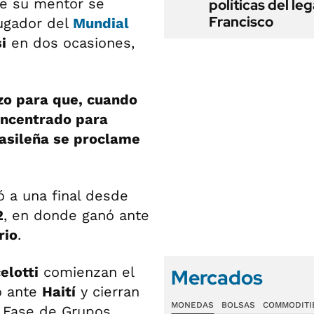
e su mentor se
políticas del le
Francisco
jugador del
Mundial
i
en dos ocasiones,
izo para que, cuando
oncentrado para
rasileña se proclame
ó a una final desde
2
, en donde ganó ante
rio
.
elotti
comienzan el
Mercados
o ante
Haití
y cierran
MONEDAS
BOLSAS
COMMODITI
e Fase de Grupos.