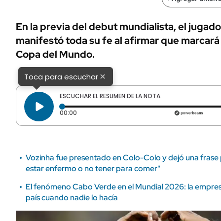
ÁMBITO DEBATE
Municipios
MEDIAKIT AMBITO DEBATE
En la previa del debut mundialista, el jugad
URUGUAY
manifestó toda su fe al afirmar que marcará u
Copa del Mundo.
×
Toca para escuchar
ESCUCHAR EL RESUMEN DE LA NOTA
Tiempo transcurrido: 0 segundos
00:00
Vozinha fue presentado en Colo-Colo y dejó una frase p
estar enfermo o no tener para comer"
El fenómeno Cabo Verde en el Mundial 2026: la empresa
país cuando nadie lo hacía