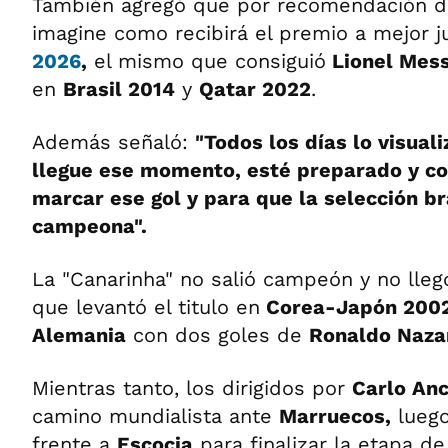
También agregó que por recomendación d
imagine como recibirá el premio a mejor 
2026
,
el mismo que consiguió
Lionel Mess
en
Brasil 2014
y
Qatar 2022
.
Además señaló:
"Todos los días lo visual
llegue ese momento, esté preparado y c
marcar ese gol y para que la selección b
campeona".
La "Canarinha" no salió campeón y no lleg
que levantó el titulo en
Corea-Japón 200
Alemania
con dos goles de
Ronaldo Naza
Mientras tanto, los dirigidos por
Carlo Anc
camino mundialista ante
Marruecos,
lueg
frente a
Escocia
para finalizar la etapa d