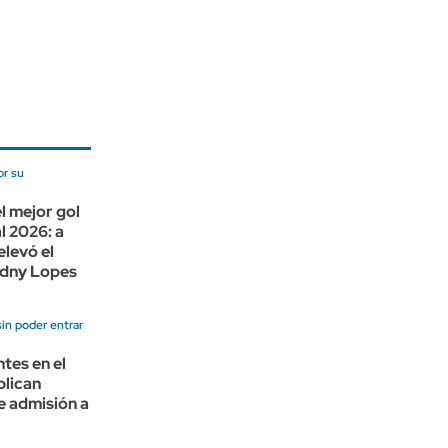
or su
el mejor gol
l 2026: a
elevó el
idny Lopes
in poder entrar
ntes en el
plican
e admisión a