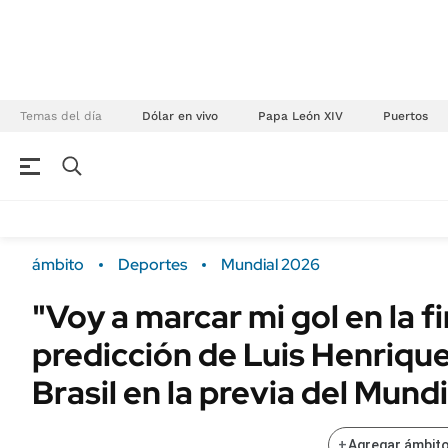
Temas del día
Dólar en vivo
Papa León XIV
Puertos
NEGOCIOS
ÚLTIMAS NOTICIAS
Especiales Ámbito
ECONOMÍA
ámbito
Deportes
Mundial 2026
Real Estate
Banco de Datos
"Voy a marcar mi gol en la fin
Sustentabilidad
Campo
predicción de Luis Henrique
Seguros
FINANZAS
ENERGY REPORT
Brasil en la previa del Mund
Dólar
POLÍTICA
Mercados
+
Agregar ámbito
Nacional