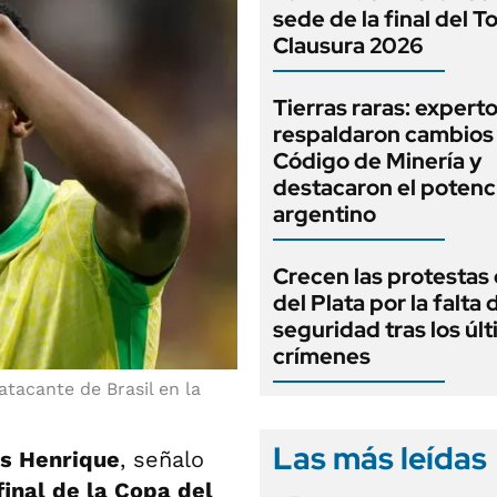
sede de la final del T
Clausura 2026
Tierras raras: expert
respaldaron cambios 
Código de Minería y
destacaron el potenc
argentino
Crecen las protestas
del Plata por la falta 
seguridad tras los úl
crímenes
atacante de Brasil en la
Las más leídas
is Henrique
, señalo
final de la Copa del