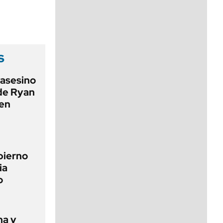
viernes de 10 a 18
s
 asesino
 de Ryan
 en
bierno
ia
o
ha y