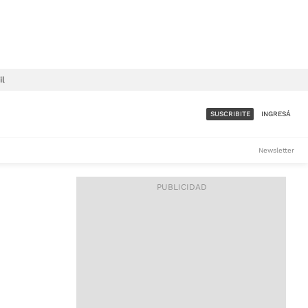
il
SUSCRIBITE
INGRESÁ
SUMATE A LA COMUNIDAD
Newsletter
DE ÁMBITO
LES
ACCESO FULL - $1.800/MES
ES
CORPORATIVO - CONSULTAR
Si tenés dudas comunicate
con nosotros a
IOS
suscripciones@ambito.com.ar
Llamanos al (54) 11 4556-
9147/48 o
al (54) 11 4449-3256 de lunes a