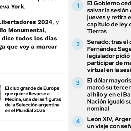
El Gobierno ce
eva York
.
salvar la sesión
jueves y retira e
Libertadores 2024
, y
capítulo de ley 
dio Monumental
,
Tierras
dice todos los días
Senado: tras el
ga que voy a marcar
Fernández Sagas
legislador pidió
participar de m
virtual en la ses
El dólar mayori
marcó su tercer
El club grande de Europa
que quiere llevarse a
al hilo y en el B
Medina, una de las figuras
Nación igualó s
de la Selección argentina
nominal
en el Mundial 2026
León XIV, Argen
un viaje con se