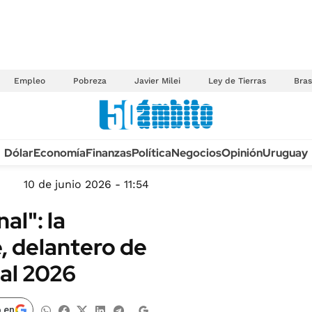
Empleo
Pobreza
Javier Milei
Ley de Tierras
Bras
Anuario autos 2026
Dólar
Economía
Finanzas
Política
Negocios
Opinión
Uruguay
TECNOLOGÍA
NOVEDADES FISCA
MÉXICO
10 de junio 2026 - 11:54
EDICTOS JUDICIAL
OPINIÓN
al": la
MULTAS
MUNDO
, delantero de
LICITACIONES
INFORMACIÓN GENERAL
ial 2026
CUADROS TARIFAR
ESPECTÁCULOS
RECALL
DEPORTES
 en