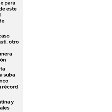
de para
 de este
l
de
 caso
ti, otro
anera
ión
sta
a suba
anco
u récord
tina y
ñales