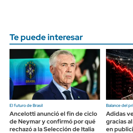
Te puede interesar
El futuro de Brasil
Balance del p
Ancelotti anunció el fin de ciclo
Adidas v
de Neymar y confirmó por qué
gracias a
rechazó a la Selección de Italia
en public