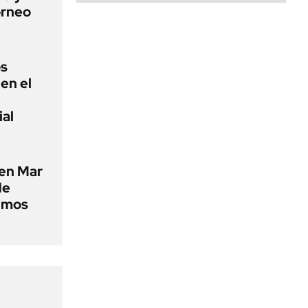
orneo
os
en el
ial
 en Mar
de
timos