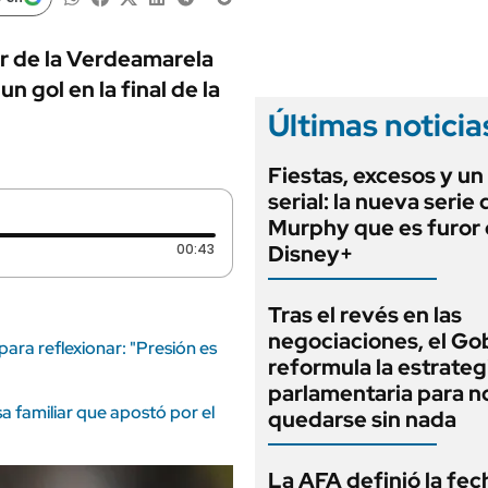
ANUARIO 2025
LIFESTYLE
EDICIÓN IMPRESA
AUTOS
or de la Verdeamarela
n gol en la final de la
Últimas noticia
Fiestas, excesos y un
serial: la nueva serie
Murphy que es furor
Duración: 43 segundos
00:43
Disney+
Tras el revés en las
negociaciones, el Go
ara reflexionar: "Presión es
reformula la estrateg
parlamentaria para n
 familiar que apostó por el
quedarse sin nada
La AFA definió la fec