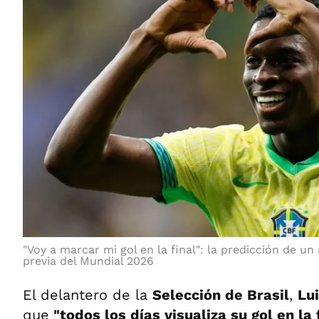
"Voy a marcar mi gol en la final": la predicción de un 
previa del Mundial 2026
El delantero de la
Selección de Brasil
,
Lu
que
"todos los días visualiza su gol en la 