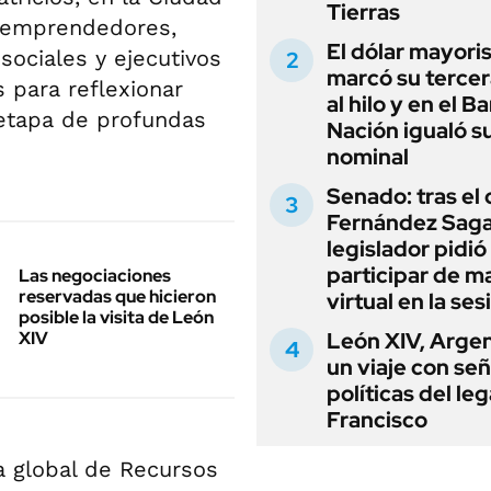
Tierras
, emprendedores,
El dólar mayori
sociales y ejecutivos
marcó su tercer
 para reflexionar
al hilo y en el B
 etapa de profundas
Nación igualó s
nominal
Senado: tras el
Fernández Sagas
legislador pidió
participar de m
Las negociaciones
reservadas que hicieron
virtual en la ses
posible la visita de León
XIV
León XIV, Argen
un viaje con se
políticas del le
Francisco
ra global de Recursos