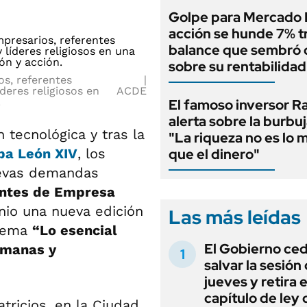
Golpe para Mercado L
acción se hunde 7% t
balance que sembró
sobre su rentabilidad
s, referentes
íderes religiosos en
ACDE
.
El famoso inversor Ra
alerta sobre la burbuj
 tecnológica y tras la
"La riqueza no es lo 
apa León XIV
, los
que el dinero"
uevas demandas
gentes de Empresa
unio una nueva edición
Las más leídas
 lema
“Lo esencial
El Gobierno ce
umanas y
salvar la sesión
jueves y retira e
capítulo de ley 
tricios, en la Ciudad