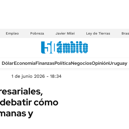
Empleo
Pobreza
Javier Milei
Ley de Tierras
Bras
Anuario autos 2026
Dólar
Economía
Finanzas
Política
Negocios
Opinión
Uruguay
TECNOLOGÍA
NOVEDADES FISCA
MÉXICO
1 de junio 2026 - 18:34
EDICTOS JUDICIAL
OPINIÓN
esariales,
MULTAS
MUNDO
 debatir cómo
LICITACIONES
INFORMACIÓN GENERAL
manas y
CUADROS TARIFAR
ESPECTÁCULOS
RECALL
DEPORTES