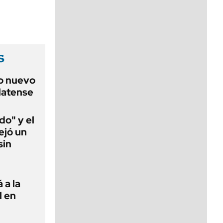
viernes de 10 a 18
s
o nuevo
latense
do" y el
ejó un
sin
 a la
l en