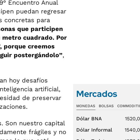
9° Encuentro Anual
cipen puedan regresar
s concretas para
onas que participen
u metro cuadrado. Por
!’, porque creemos
guir postergándolo”
,
an hoy desafíos
teligencia artificial,
Mercados
cesidad de preservar
zaciones.
MONEDAS
BOLSAS
COMMODITI
Dólar BNA
1520,
 Son nuestro capital
Dólar Informal
1540,
damente frágiles y no