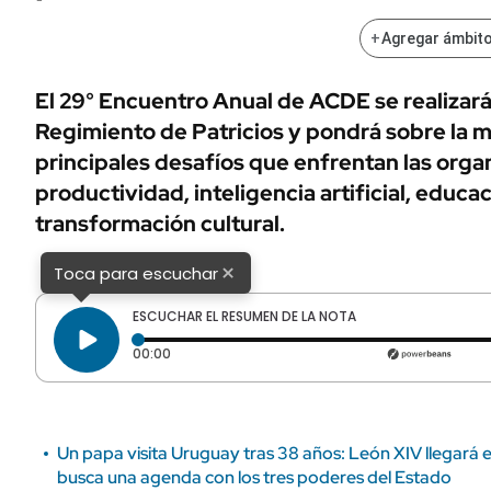
ÁMBITO DEBATE
Municipios
+
Agregar ámbito
MEDIAKIT AMBITO DEBATE
URUGUAY
El 29° Encuentro Anual de ACDE se realizará e
Regimiento de Patricios y pondrá sobre la m
principales desafíos que enfrentan las organ
productividad, inteligencia artificial, educa
transformación cultural.
×
Toca para escuchar
ESCUCHAR EL RESUMEN DE LA NOTA
Tiempo transcurrido: 0 segundos
00:00
Un papa visita Uruguay tras 38 años: León XIV llegará 
busca una agenda con los tres poderes del Estado