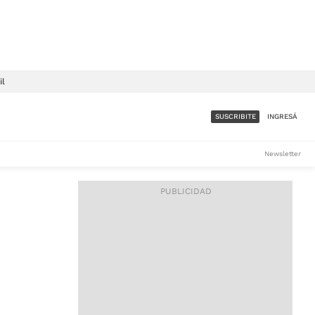
il
SUSCRIBITE
INGRESÁ
SUMATE A LA COMUNIDAD
Newsletter
DE ÁMBITO
LES
ACCESO FULL - $1.800/MES
ES
CORPORATIVO - CONSULTAR
Si tenés dudas comunicate
con nosotros a
IOS
suscripciones@ambito.com.ar
Llamanos al (54) 11 4556-
9147/48 o
al (54) 11 4449-3256 de lunes a