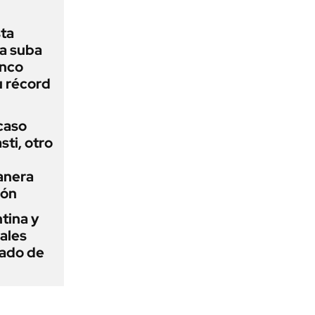
sta
a suba
anco
u récord
 caso
ti, otro
anera
ión
tina y
ñales
gado de