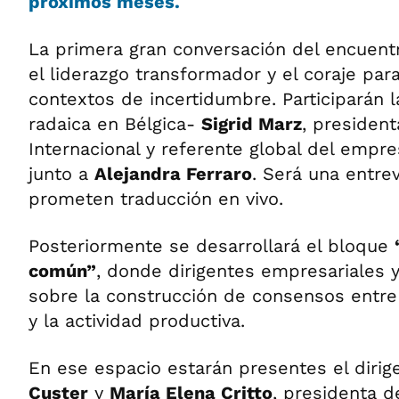
próximos meses.
La primera gran conversación del encuent
el liderazgo transformador y el coraje pa
contextos de incertidumbre. Participarán 
radaica en Bélgica-
Sigrid Marz
, presiden
Internacional y referente global del empres
junto a
Alejandra Ferraro
. Será una entrev
prometen traducción en vivo.
Posteriormente se desarrollará el bloque
común”
, donde dirigentes empresariales y
sobre la construcción de consensos entre
y la actividad productiva.
En ese espacio estarán presentes el dirig
Custer
y
María Elena Critto
, presidenta d