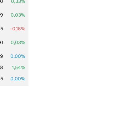
00
0,33%
39
0,03%
45
-0,16%
50
0,03%
59
0,00%
68
1,54%
75
0,00%