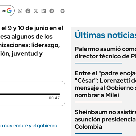
ANUARIO 2025
LIFESTYLE
EDICIÓN IMPRESA
 en
AUTOS
l 9 y 10 de junio en el
Últimas noticia
esa algunos de los
izaciones: liderazgo,
Palermo asumió com
ción, juventud y
director técnico de P
Entre el "padre enoja
"César": Lorenzetti d
mensaje al Gobierno 
nombrar a Milei
Duración: 47 segundos
00:47
Sheinbaum no asistirá
asunción presidencia
en noviembre y el gobierno
Colombia