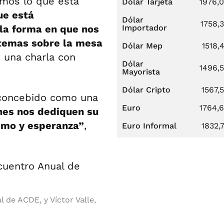
mos lo que está
Dólar Tarjeta
1976,
ue está
Dólar
1758,
 la forma en que nos
Importador
temas sobre la mesa
Dólar Mep
1518,
 una charla con
Dólar
1496,
Mayorista
Dólar Cripto
1567,
 concebido como una
Euro
1764,
es nos dediquen su
ismo y esperanza”
,
Euro Informal
1832,
 de ACDE, y Víctor Valle,