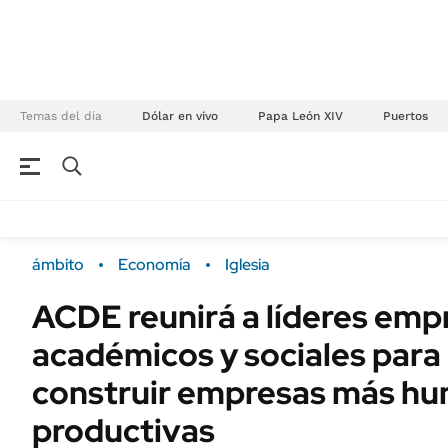
Temas del día
Dólar en vivo
Papa León XIV
Puertos
NEGOCIOS
ÚLTIMAS NOTICIAS
Especiales Ámbito
ECONOMÍA
ámbito
Economía
Iglesia
Real Estate
Banco de Datos
ACDE reunirá a líderes empr
Sustentabilidad
Campo
académicos y sociales para
Seguros
FINANZAS
ENERGY REPORT
construir empresas más hu
Dólar
POLÍTICA
productivas
Mercados
Nacional