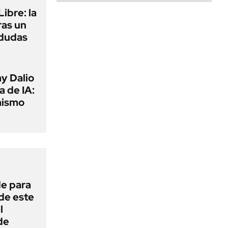
ibre: la
ras un
 dudas
y Dalio
a de IA:
mismo
de para
 de este
l
de