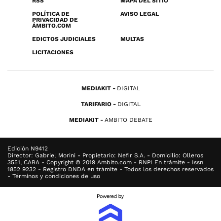
RSS
MAPA DEL SITIO
POLÍTICA DE
AVISO LEGAL
PRIVACIDAD DE
ÁMBITO.COM
EDICTOS JUDICIALES
MULTAS
LICITACIONES
MEDIAKIT
DIGITAL
TARIFARIO
DIGITAL
MEDIAKIT
AMBITO DEBATE
Edición N9412
Director: Gabriel Morini - Propietario: Nefir S.A. - Domicilio: Olleros
3551, CABA - Copyright © 2019 Ambito.com - RNPI En trámite - Issn
1852 9232 - Registro DNDA en trámite - Todos los derechos reservados
- Términos y condiciones de uso