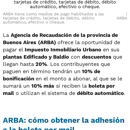
ARBA tiene como medios de pago habilitados a las
tarjetas de crédito, tarjetas de débito, débito
ARBA
automático, efectivo o cheque.
La
Agencia de Recaudación de la provincia de
Buenos Aires
(ARBA)
ofrece la oportunidad de
pagar el
Impuesto Inmobiliario Urbano
en sus
plantas Edificado y Baldío
con
descuentos
que
llegan hasta
20%
. Los contribuyentes que
paguen en término tendrán un
10% de
bonificación
en el monto a abonar, al que se le
sumará un
10% má
s
si reciben la
boleta por
mail
o utilizan el sistema de
débito automático
.
ARBA: cómo obtener la adhesión
a la boleta por mail