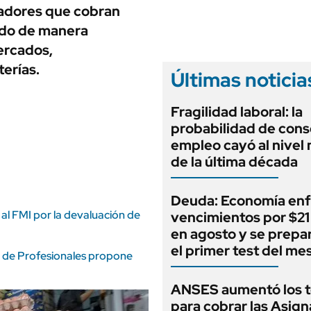
ANUARIO 2025
ajadores que cobran
LIFESTYLE
EDICIÓN IMPRESA
tado de manera
AUTOS
ercados,
terías.
Últimas noticia
Fragilidad laboral: la
probabilidad de cons
empleo cayó al nivel
de la última década
Deuda: Economía enf
 al FMI por la devaluación de
vencimientos por $21 
en agosto y se prepa
el primer test del me
ja de Profesionales propone
ANSES aumentó los 
para cobrar las Asig