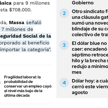
Gobierno
ásica
para 9 millones
sta $708.000.
Otro sindicato 
una cláusula gat
nda,
Massa
señaló
sumó una noved
blindaje de su 
 7 millones de
colectivo de tr
eguridad Social de la
rporado al beneficio
El dólar blue no
caer: encadenó
importar la categoría".
séptimo retroce
hilo y la brecha 
redujo a mínimo
mes
Fragilidad laboral: la
Dólar hoy: a cu
probabilidad de
cerró este vier
conservar un empleo cayó
al nivel más bajo de la
agosto
última década