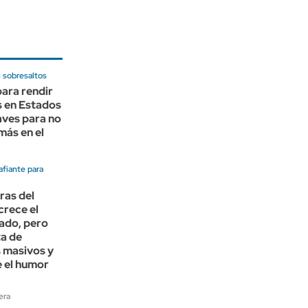
n sobresaltos
ara rendir
s en Estados
aves para no
más en el
afiante para
ras del
crece el
ado, pero
ta de
 masivos y
e el humor
era