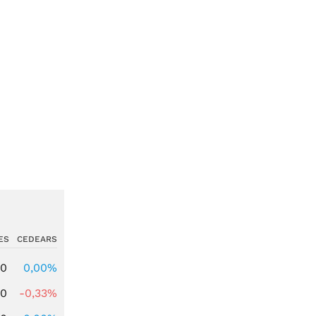
ES
CEDEARS
00
0,00%
00
-0,33%