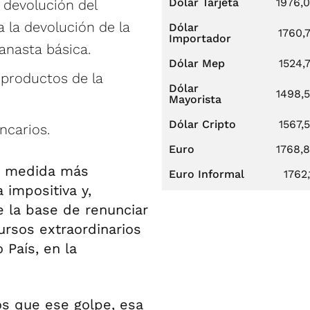
Dólar Tarjeta
1976,
 devolución del
 la devolución de la
Dólar
1760,
Importador
canasta básica.
Dólar Mep
1524,
 productos de la
Dólar
1498,
Mayorista
Dólar Cripto
1567,
ncarios.
Euro
1768,
la medida más
Euro Informal
1762,
impositiva y,
 la base de renunciar
cursos extraordinarios
 País, en la
s que ese golpe, esa