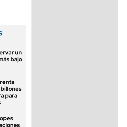
viernes de 10 a 18
s
ervar un
 más bajo
renta
billones
ra para
s
topes
naciones