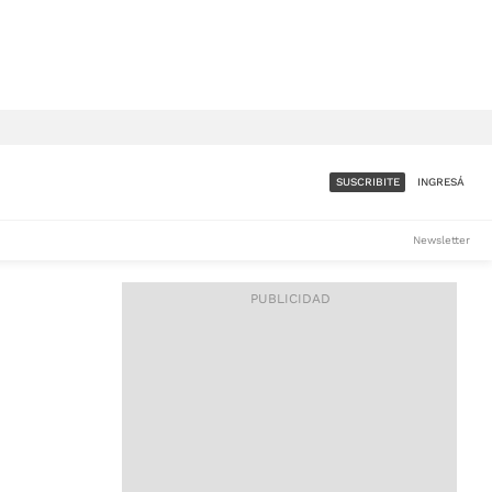
SUSCRIBITE
INGRESÁ
SUMATE A LA COMUNIDAD
Newsletter
DE ÁMBITO
LES
ACCESO FULL - $1.800/MES
ES
CORPORATIVO - CONSULTAR
Si tenés dudas comunicate
con nosotros a
IOS
suscripciones@ambito.com.ar
Llamanos al (54) 11 4556-
9147/48 o
al (54) 11 4449-3256 de lunes a