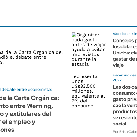
Vacaciones si
Consejos p
los dólare
Unidos: cl
gastar de 
viaje
Escenario des
2027
Las dos ca
l debate entre economistas
consumo: 
e la Carta Orgánica:
gasto priv
nto entre Werning,
cae la ven
productos
 y extitulares del
se resient
 el empleo y
social
iones
Por Erika Cabr