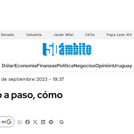
Senado
Industria
Javier Milei
CEOs
Papa León XIV
Anuario autos 2026
Dólar
Economía
Finanzas
Política
Negocios
Opinión
Uruguay
TECNOLOGÍA
NOVEDADES FISCA
MÉXICO
 de septiembre 2023 - 19:37
EDICTOS JUDICIAL
OPINIÓN
o a paso, cómo
MULTAS
MUNDO
LICITACIONES
INFORMACIÓN GENERAL
CUADROS TARIFAR
ESPECTÁCULOS
 en
RECALL
DEPORTES