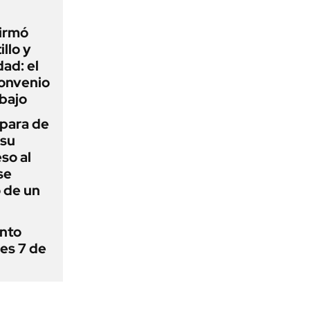
firmó
illo y
ad: el
convenio
abajo
 para de
 su
so al
se
 de un
ánto
nes 7 de