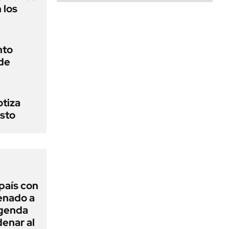
 los
nto
de
otiza
sto
 país con
Senado a
agenda
enar al