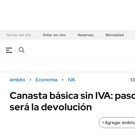
Temas del día
Dólar en vivo
Reservas
Morosidad
NEGOCIOS
ÚLTIMAS NOTICIAS
Especiales Ámbito
ECONOMÍA
ámbito
Economía
IVA
13
Real Estate
Banco de Datos
Canasta básica sin IVA: pas
Sustentabilidad
Campo
será la devolución
Seguros
FINANZAS
ENERGY REPORT
Dólar
+
Agregar ámbito
POLÍTICA
Mercados
Nacional