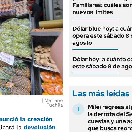
Familiares: cuáles son
nuevos límites
Dólar blue hoy: a cuá
opera este sábado 8 
agosto
Dólar hoy: a cuánto c
este sábado 8 de ago
Las más leídas
Mariano
Fuchila
Milei regresa al
la derrota del 
anunció la creación
cuestas y una 
icará la
devolución
que busca reord