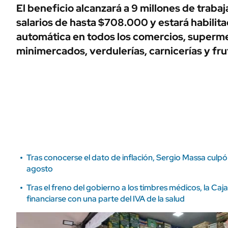
ÁMBITO DEBATE
El beneficio alcanzará a 9 millones de trab
Municipios
salarios de hasta $708.000 y estará habili
MEDIAKIT AMBITO DEBATE
URUGUAY
automática en todos los comercios, superm
minimercados, verdulerías, carnicerías y fru
Tras conocerse el dato de inflación, Sergio Massa culpó
agosto
Tras el freno del gobierno a los timbres médicos, la Ca
financiarse con una parte del IVA de la salud