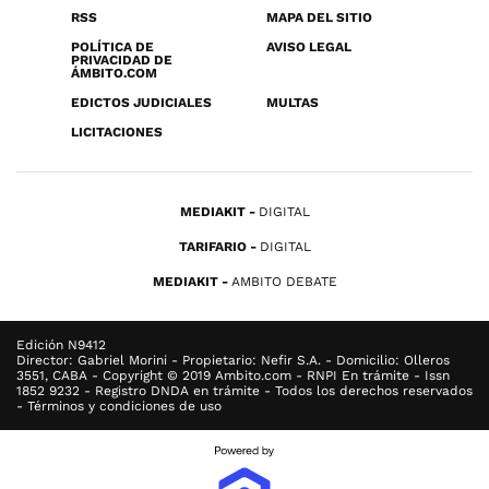
RSS
MAPA DEL SITIO
POLÍTICA DE
AVISO LEGAL
PRIVACIDAD DE
ÁMBITO.COM
EDICTOS JUDICIALES
MULTAS
LICITACIONES
MEDIAKIT
DIGITAL
TARIFARIO
DIGITAL
MEDIAKIT
AMBITO DEBATE
Edición N9412
Director: Gabriel Morini - Propietario: Nefir S.A. - Domicilio: Olleros
3551, CABA - Copyright © 2019 Ambito.com - RNPI En trámite - Issn
1852 9232 - Registro DNDA en trámite - Todos los derechos reservados
- Términos y condiciones de uso