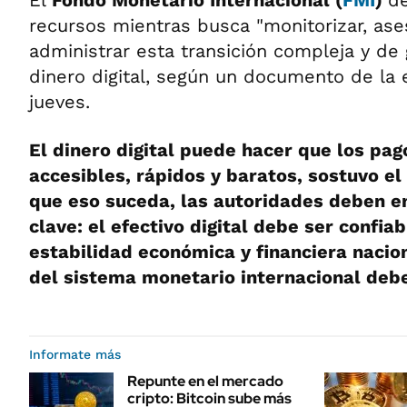
El
Fondo Monetario Internacional (
FMI
)
d
recursos mientras busca "monitorizar, ase
administrar esta transición compleja y de 
dinero digital, según un documento de la 
jueves.
El dinero digital puede hacer que los pa
accesibles, rápidos y baratos, sostuvo el
que eso suceda, las autoridades deben e
clave: el efectivo digital debe ser confia
estabilidad económica y financiera nacion
del sistema monetario internacional deb
Informate más
Repunte en el mercado
cripto: Bitcoin sube más