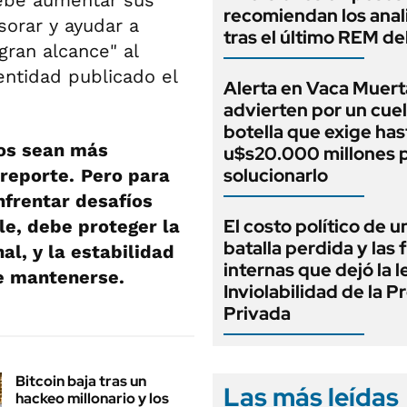
ebe aumentar sus
recomiendan los anal
sorar y ayudar a
tras el último REM d
gran alcance" al
entidad publicado el
Alerta en Vaca Muert
advierten por un cuel
botella que exige has
gos sean más
u$s20.000 millones 
solucionarlo
 reporte.
Pero para
nfrentar desafíos
El costo político de u
ble, debe proteger la
batalla perdida y las 
al, y la estabilidad
internas que dejó la l
e mantenerse.
Inviolabilidad de la 
Privada
Bitcoin baja tras un
Las más leídas
hackeo millonario y los