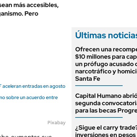
ANUARIO 2025
 sean más accesibles,
LIFESTYLE
EDICIÓN IMPRESA
rganismo. Pero
AUTOS
Últimas noticia
Ofrecen una recomp
$10 millones para cap
un prófugo acusado 
narcotráfico y homici
Santa Fe
TF aceleran entradas en agosto
Capital Humano abrió
smo sobre un acuerdo entre
segunda convocatori
para las becas Progr
Pixabay
¿Sigue el carry trade
inversiones en pesos