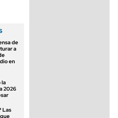
viernes de 10 a 18
s
ensa de
turar a
de
dio en
 la
a 2026
esar
? Las
 que