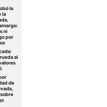
obó la
 la
ada,
 amargo:
s ni
go por
dos
icada:
rueda al
 valores
5
por
idad de
ivada,
 sobre
go