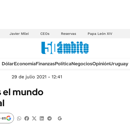
Javier Milei
CEOs
Reservas
Papa León XIV
Anuario autos 2026
Dólar
Economía
Finanzas
Política
Negocios
Opinión
Uruguay
TECNOLOGÍA
NOVEDADES FISCA
MÉXICO
29 de julio 2021 - 12:41
EDICTOS JUDICIAL
OPINIÓN
as el mundo
MULTAS
MUNDO
al
LICITACIONES
INFORMACIÓN GENERAL
CUADROS TARIFAR
ESPECTÁCULOS
 en
RECALL
DEPORTES