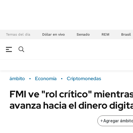
Temas del día
Dólar en vivo
Senado
REM
Brasil
NEGOCIOS
ÚLTIMAS NOTICIAS
Especiales Ámbito
ECONOMÍA
ámbito
Economía
Criptomonedas
Real Estate
Banco de Datos
FMI ve "rol crítico" mientr
Sustentabilidad
Campo
avanza hacia el dinero digit
Seguros
FINANZAS
ENERGY REPORT
Dólar
+
Agregar ámbito
POLÍTICA
Mercados
Nacional