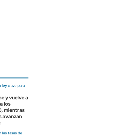
ley clave para
be y vuelve a
a los
, mientras
ns avanzan
%
 las tasas de