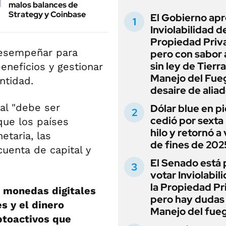
malos balances de
Strategy y Coinbase
El Gobierno apr
Inviolabilidad de
Propiedad Priv
desempeñar para
pero con sabor
sin ley de Tierra
eneficios y gestionar
Manejo del Fue
entidad.
desaire de alia
tal "debe ser
Dólar blue en p
cedió por sexta 
que los países
hilo y retornó a
etaria, las
de fines de 202
cuenta de capital y
El Senado está 
votar Inviolabil
la Propiedad Pr
s monedas digitales
pero hay dudas
s y el dinero
Manejo del fue
iptoactivos que