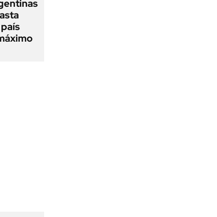
gentinas
asta
 país
 máximo