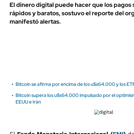
ÁMBITO DEBATE
El dinero digital puede hacer que los pagos
Municipios
rápidos y baratos, sostuvo el reporte del o
MEDIAKIT AMBITO DEBATE
URUGUAY
manifestó alertas.
Bitcoin se afirma por encima de los u$s64.000 y los E
Bitcoin supera los u$s64.000 impulsado por el optimi
EEUU e Irán