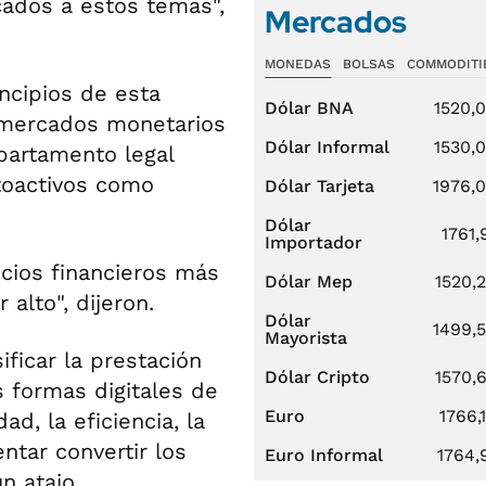
ados a estos temas",
Mercados
MONEDAS
BOLSAS
COMMODITI
ncipios de esta
Dólar BNA
1520,
 mercados monetarios
Dólar Informal
1530,
epartamento legal
ptoactivos como
Dólar Tarjeta
1976,
Dólar
1761,
Importador
icios financieros más
Dólar Mep
1520,
alto", dijeron.
Dólar
1499,
Mayorista
ficar la prestación
Dólar Cripto
1570,
s formas digitales de
Euro
1766,
d, la eficiencia, la
entar convertir los
Euro Informal
1764,
n atajo