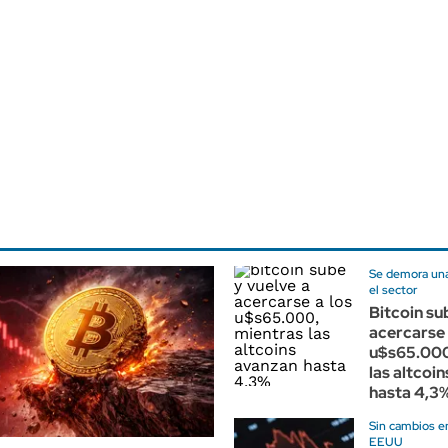
Se demora una 
el sector
Bitcoin su
acercarse 
u$s65.000
las altcoi
hasta 4,3
Sin cambios en
EEUU