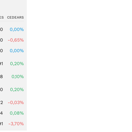
ES
CEDEARS
00
0,00%
00
-0,65%
00
0,00%
91
0,20%
28
0,10%
50
0,20%
62
-0,03%
14
0,08%
91
-3,70%