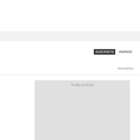
SUSCRIBITE
INGRESÁ
SUMATE A LA COMUNIDAD
Newsletter
DE ÁMBITO
LES
ACCESO FULL - $1.800/MES
ES
CORPORATIVO - CONSULTAR
Si tenés dudas comunicate
con nosotros a
IOS
suscripciones@ambito.com.ar
Llamanos al (54) 11 4556-
9147/48 o
al (54) 11 4449-3256 de lunes a