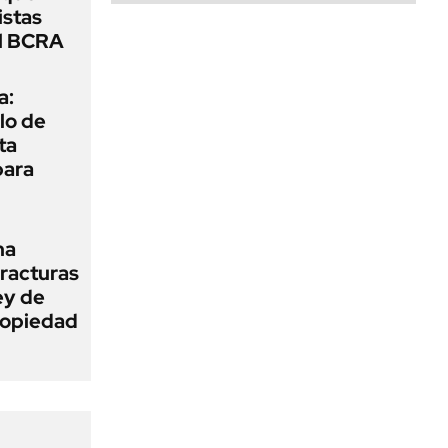
istas
el BCRA
a:
lo de
ta
para
na
fracturas
ey de
Propiedad