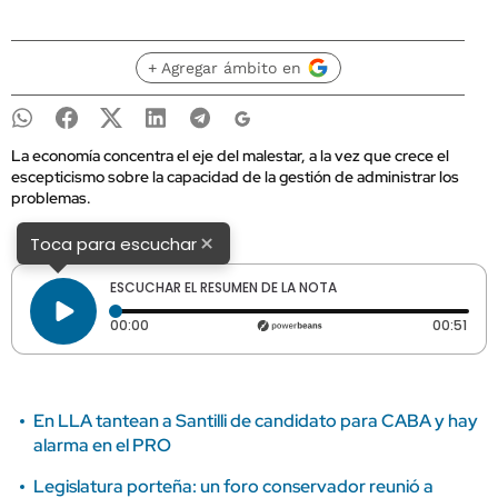
+ Agregar ámbito en
La economía concentra el eje del malestar, a la vez que crece el
escepticismo sobre la capacidad de la gestión de administrar los
problemas.
×
Toca para escuchar
ESCUCHAR EL RESUMEN DE LA NOTA
Tiempo transcurrido: 0 segundos
Dura
00:00
00:51
En LLA tantean a Santilli de candidato para CABA y hay
alarma en el PRO
Legislatura porteña: un foro conservador reunió a