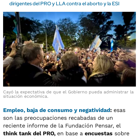
dirigentes del PRO y LLA contra el aborto y la ESI
Cayó la expectativa de que el Gobierno pueda administrar la
situación económica.
Empleo, baja de consumo y negatividad
:
esas
son las preocupaciones recabadas de un
reciente informe de la Fundación Pensar, el
think tank del PRO,
en base a
encuestas
sobre