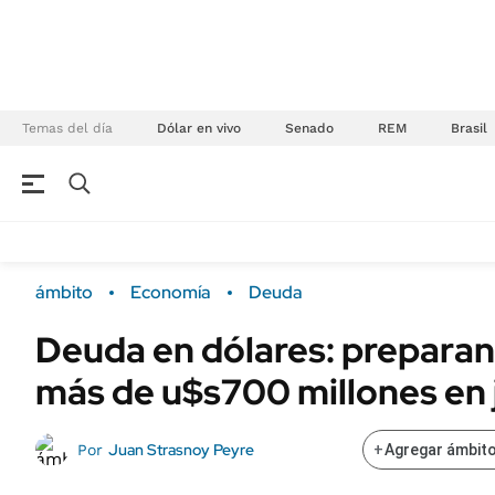
Temas del día
Dólar en vivo
Senado
REM
Brasil
NEGOCIOS
ÚLTIMAS NOTICIAS
Especiales Ámbito
ECONOMÍA
ámbito
Economía
Deuda
Real Estate
Banco de Datos
Deuda en dólares: preparan
Sustentabilidad
Campo
más de u$s700 millones en j
Seguros
FINANZAS
ENERGY REPORT
Dólar
Juan Strasnoy Peyre
Por
+
Agregar ámbito
POLÍTICA
Mercados
Nacional