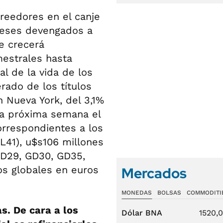
reedores en el canje
reses devengados a
e crecerá
estrales hasta
al de la vida de los
rado de los títulos
ón Nueva York, del 3,1%
 la próxima semana el
rrespondientes a los
L41), u$s106 millones
(GD29, GD30, GD35,
os globales en euros
Mercados
MONEDAS
BOLSAS
COMMODITI
s. De cara a los
Dólar BNA
1520,