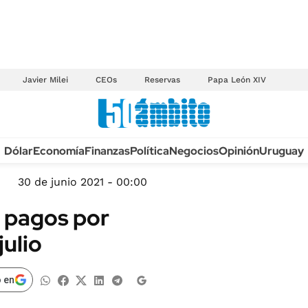
Javier Milei
CEOs
Reservas
Papa León XIV
Anuario autos 2026
Dólar
Economía
Finanzas
Política
Negocios
Opinión
Uruguay
TECNOLOGÍA
NOVEDADES FISCA
MÉXICO
30 de junio 2021 - 00:00
EDICTOS JUDICIAL
OPINIÓN
 pagos por
MULTAS
MUNDO
ulio
LICITACIONES
INFORMACIÓN GENERAL
CUADROS TARIFAR
ESPECTÁCULOS
 en
RECALL
DEPORTES