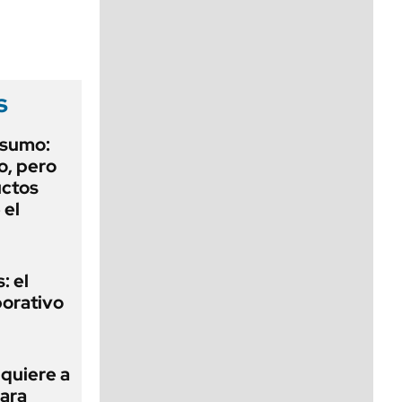
viernes de 10 a 18
s
nsumo:
o, pero
uctos
 el
: el
porativo
 quiere a
para