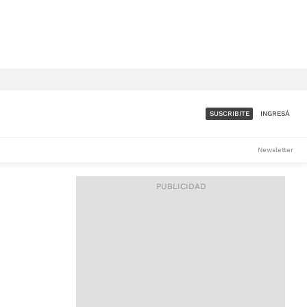
SUSCRIBITE
INGRESÁ
SUMATE A LA COMUNIDAD
Newsletter
DE ÁMBITO
LES
ACCESO FULL - $1.800/MES
ES
CORPORATIVO - CONSULTAR
Si tenés dudas comunicate
con nosotros a
IOS
suscripciones@ambito.com.ar
Llamanos al (54) 11 4556-
9147/48 o
al (54) 11 4449-3256 de lunes a