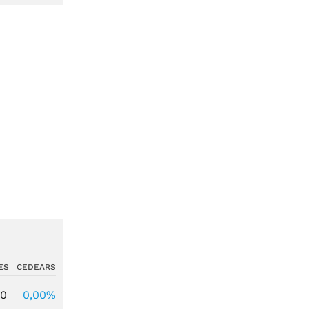
ES
CEDEARS
00
0,00%