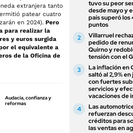
tuvo su peor s
neda extranjera tanto
desde mayo y el
ermitió patear cuatro
país superó los
zarán en 2024).
Pero
puntos
 para realizar la
Villarruel recha
res y euros surgida
pedido de renu
 por el equivalente a
Quirno y redobl
ros de la Oficina de
tensión con el 
La inflación en
saltó al 2,9% en j
con fuertes sub
servicios y efe
vacaciones de i
Audacia, confianza y
reformas
Las automotric
refuerzan desc
créditos para s
las ventas en a