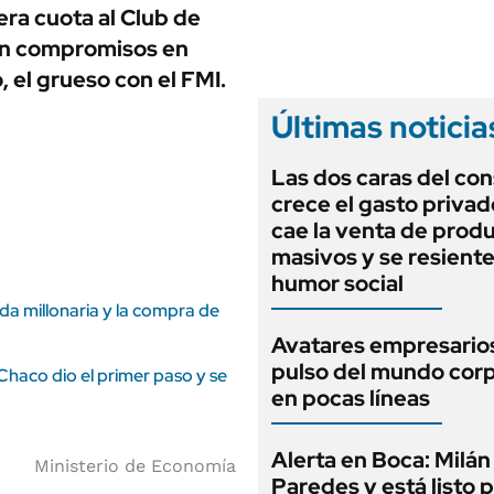
ANUARIO 2025
era cuota al Club de
LIFESTYLE
EDICIÓN IMPRESA
tan compromisos en
AUTOS
 el grueso con el FMI.
Últimas noticia
Las dos caras del co
crece el gasto privad
cae la venta de prod
masivos y se resiente
humor social
uda millonaria y la compra de
Avatares empresarios
pulso del mundo cor
 Chaco dio el primer paso y se
en pocas líneas
Alerta en Boca: Milán
Ministerio de Economía
Paredes y está listo 