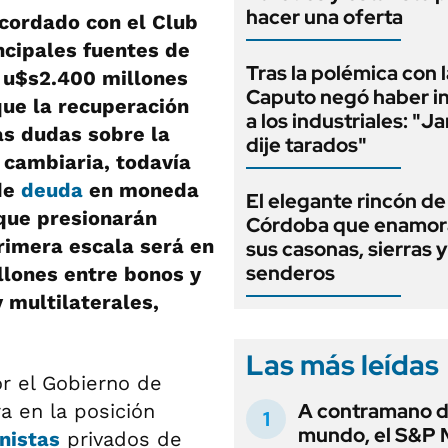
hacer una oferta
acordado con el Club
ncipales fuentes de
Tras la polémica con l
s u$s2.400 millones
Caputo negó haber i
que la recuperación
a los industriales: "J
as dudas sobre la
dije tarados"
a cambiaria, todavía
de
deuda
en moneda
El elegante rincón de
que presionarán
Córdoba que enamor
primera escala será en
sus casonas, sierras y
senderos
llones entre bonos y
 multilaterales,
Las más leídas
r el Gobierno de
A contramano d
a en la posición
mundo, el S&P 
nistas
privados de