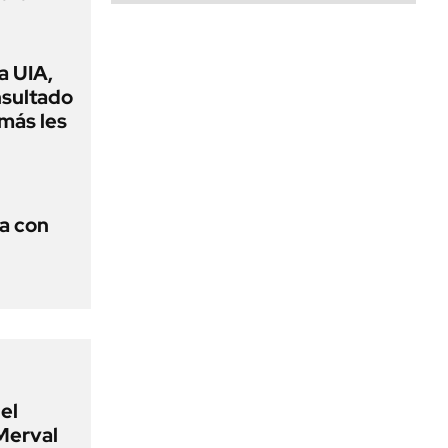
a UIA,
nsultado
amás les
a con
el
Merval