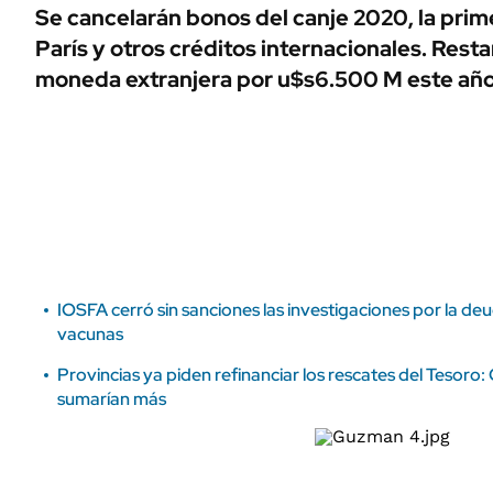
ÁMBITO DEBATE
Se cancelarán bonos del canje 2020, la prim
Municipios
París y otros créditos internacionales. Res
MEDIAKIT AMBITO DEBATE
URUGUAY
moneda extranjera por u$s6.500 M este año,
IOSFA cerró sin sanciones las investigaciones por la de
vacunas
Provincias ya piden refinanciar los rescates del Tesoro:
sumarían más