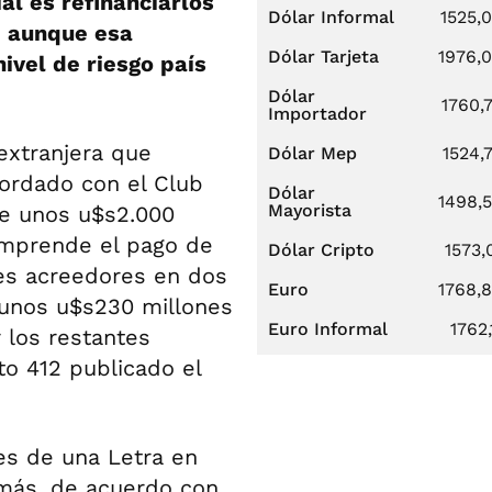
ial es refinanciarlos
Dólar Informal
1525,
, aunque esa
Dólar Tarjeta
1976,
nivel de riesgo país
Dólar
1760,
Importador
xtranjera que
Dólar Mep
1524,
cordado con el Club
Dólar
1498,
Mayorista
de unos u$s2.000
omprende el pago de
Dólar Cripto
1573,
es acreedores en dos
Euro
1768,
r unos u$s230 millones
Euro Informal
1762,
 los restantes
to 412 publicado el
es de una Letra en
emás, de acuerdo con