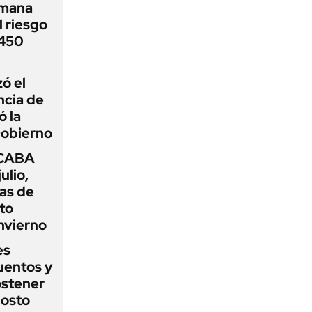
emana
 riesgo
 450
zó el
ncia de
ó la
Gobierno
 CABA
ulio,
as de
cto
nvierno
es
uentos y
ostener
gosto