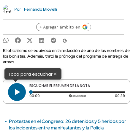
Fernando Brovelli
Por
+ Agregar ámbito en
El oficialismo se equivocó en la redacción de uno de los nombres de
los bonistas. Además, trató la prórroga del programa de entrega de
armas.
×
Toca para escuchar
ESCUCHAR EL RESUMEN DE LA NOTA
Tiempo transcurrido: 0 segundos
Dura
00:00
00:39
Protestas en el Congreso: 26 detenidos y 5 heridos por
los incidentes entre manifestantes y la Policía