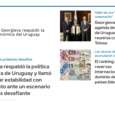
Habló de una "
cooperación"
Georgieva
agenda de
de Urugua
reunirse 
Tolosa
Las razones d
acumulación i
os próximos desafíos
El ranking
 respaldó la política
reservas
internacio
a de Uruguay y llamó
dominio de
r estabilidad con
países lid
to ante un escenario
s desafiante