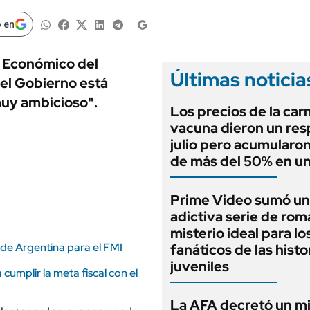
ANUARIO 2025
LIFESTYLE
EDICIÓN IMPRESA
 en
AUTOS
o Económico del
Últimas noticia
el Gobierno está
muy ambicioso".
Los precios de la car
vacuna dieron un res
julio pero acumularo
de más del 50% en u
Prime Video sumó u
adictiva serie de ro
misterio ideal para lo
 de Argentina para el FMI
fanáticos de las histo
juveniles
cumplir la meta fiscal con el
La AFA decretó un m