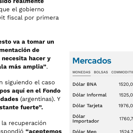
 sido realmente
que el gobierno
it fiscal por primera
esto va a tomar un
ementación de
 necesita hacer y
Mercados
ala más amplia”
.
MONEDAS
BOLSAS
COMMODITI
n siguiendo el caso
Dólar BNA
1520,
pos aquí en el Fondo
Dólar Informal
1525,
ridades
(argentinas). Y
Dólar Tarjeta
1976,
stante fuerte”.
Dólar
1760,
Importador
la recuperación
respondió
“aceptemos
Dólar Mep
1524,