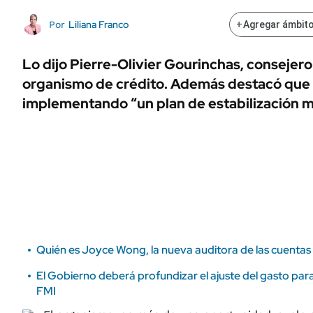
ÁMBITO DEBATE
Municipios
Liliana Franco
Por
+
Agregar ámbito
MEDIAKIT AMBITO DEBATE
URUGUAY
Lo dijo Pierre-Olivier Gourinchas, consejer
organismo de crédito. Además destacó que 
implementando “un plan de estabilización 
Quién es Joyce Wong, la nueva auditora de las cuentas
El Gobierno deberá profundizar el ajuste del gasto para 
FMI