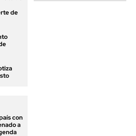
erte de
nto
de
otiza
sto
 país con
Senado a
agenda