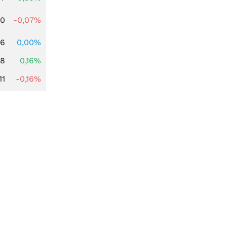
50
-0,07%
96
0,00%
88
0,16%
11
-0,16%