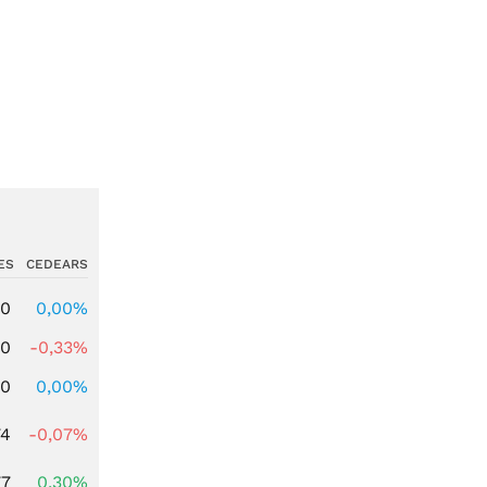
ES
CEDEARS
00
0,00%
00
-0,33%
00
0,00%
74
-0,07%
77
0,30%