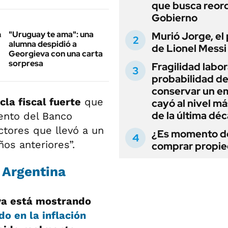
que busca reord
Gobierno
"Uruguay te ama": una
Murió Jorge, el
alumna despidió a
de Lionel Messi
Georgieva con una carta
sorpresa
Fragilidad labora
probabilidad d
conservar un e
cla fiscal fuerte
que
cayó al nivel má
de la última dé
iento del Banco
ctores que llevó a un
¿Es momento d
os anteriores”.
comprar propi
 Argentina
ya está mostrando
 en la inflación