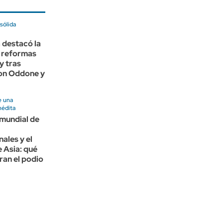
sólida
 destacó la
 reformas
y tras
con Oddone y
e una
nédita
 mundial de
nales y el
 Asia: qué
eran el podio