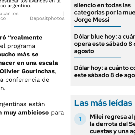
silencio en todas las
categorías por la mu
acar los
ico
Depositphotos
Jorge Messi
Dólar blue hoy: a cuá
ró “realmente
opera este sábado 8 
 el programa
agosto
ucho más se
hacer en una escala
Dólar hoy: a cuánto c
Olivier Gourinchas
,
este sábado 8 de ago
a conferencia de
n.
Las más leídas
argentinas están
ón muy ambicioso
para
Milei regresa al
la derrota del 
cuestas y una 