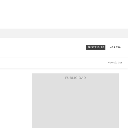
SUSCRIBITE
INGRESÁ
SUMATE A LA COMUNIDAD
Newsletter
DE ÁMBITO
LES
ACCESO FULL - $1.800/MES
ES
CORPORATIVO - CONSULTAR
Si tenés dudas comunicate
con nosotros a
IOS
suscripciones@ambito.com.ar
Llamanos al (54) 11 4556-
9147/48 o
al (54) 11 4449-3256 de lunes a