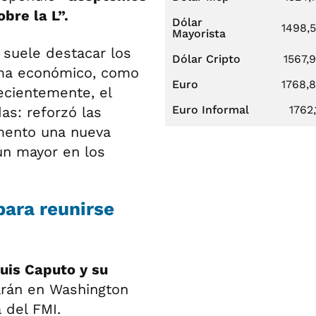
bre la L”.
Dólar
1498,
Mayorista
 suele destacar los
Dólar Cripto
1567,
ama económico, como
Euro
1768,
ecientemente, el
Euro Informal
1762,
s: reforzó las
emento una nueva
aún mayor en los
para reunirse
uis Caputo y su
rán en Washington
 del FMI.