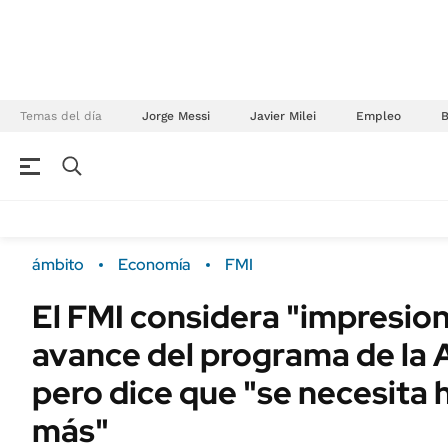
Temas del día
Jorge Messi
Javier Milei
Empleo
NEGOCIOS
ÚLTIMAS NOTICIAS
Especiales Ámbito
ECONOMÍA
ámbito
Economía
FMI
Real Estate
Banco de Datos
El FMI considera "impresion
Sustentabilidad
Campo
avance del programa de la 
Seguros
FINANZAS
ENERGY REPORT
pero dice que "se necesita
Dólar
POLÍTICA
más"
Mercados
Nacional