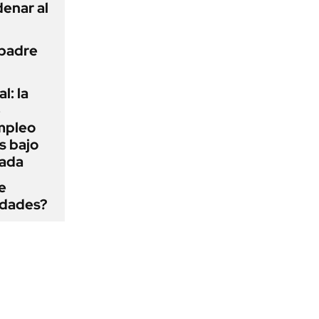
enar al
 padre
l: la
e
mpleo
s bajo
cada
e
edades?