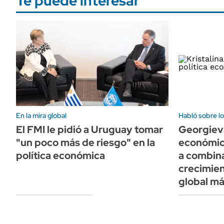
Te puede interesar
En la mira global
Habló sobre l
El FMI le pidió a Uruguay tomar
Georgieva
"un poco más de riesgo" en la
económic
política económica
a combina
crecimien
global má