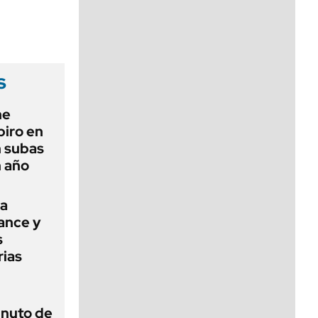
viernes de 10 a 18
s
ne
piro en
n subas
n año
na
mance y
s
rias
inuto de