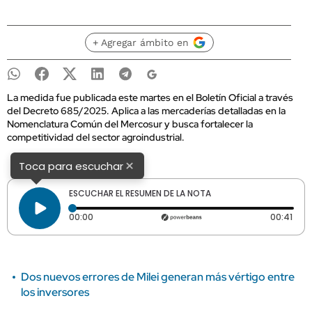
+ Agregar ámbito en
La medida fue publicada este martes en el Boletín Oficial a través
del Decreto 685/2025. Aplica a las mercaderías detalladas en la
Nomenclatura Común del Mercosur y busca fortalecer la
competitividad del sector agroindustrial.
×
Toca para escuchar
ESCUCHAR EL RESUMEN DE LA NOTA
Tiempo transcurrido: 0 segundos
Dura
00:00
00:41
Dos nuevos errores de Milei generan más vértigo entre
los inversores