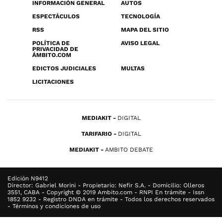
INFORMACIÓN GENERAL
AUTOS
ESPECTÁCULOS
TECNOLOGÍA
RSS
MAPA DEL SITIO
POLÍTICA DE
AVISO LEGAL
PRIVACIDAD DE
ÁMBITO.COM
EDICTOS JUDICIALES
MULTAS
LICITACIONES
MEDIAKIT
DIGITAL
TARIFARIO
DIGITAL
MEDIAKIT
AMBITO DEBATE
Edición N9412
Director: Gabriel Morini - Propietario: Nefir S.A. - Domicilio: Olleros
3551, CABA - Copyright © 2019 Ambito.com - RNPI En trámite - Issn
1852 9232 - Registro DNDA en trámite - Todos los derechos reservados
- Términos y condiciones de uso