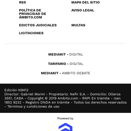
RSS
MAPA DEL SITIO
POLÍTICA DE
AVISO LEGAL
PRIVACIDAD DE
ÁMBITO.COM
EDICTOS JUDICIALES
MULTAS
LICITACIONES
MEDIAKIT
DIGITAL
TARIFARIO
DIGITAL
MEDIAKIT
AMBITO DEBATE
Edición N9412
Director: Gabriel Morini - Propietario: Nefir S.A. - Domicilio: Olleros
3551, CABA - Copyright © 2019 Ambito.com - RNPI En trámite - Issn
1852 9232 - Registro DNDA en trámite - Todos los derechos reservados
- Términos y condiciones de uso