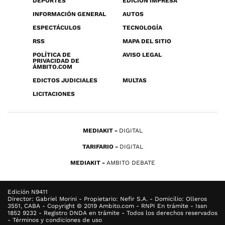
DEPORTES
EDICIÓN IMPRESA
INFORMACIÓN GENERAL
AUTOS
ESPECTÁCULOS
TECNOLOGÍA
RSS
MAPA DEL SITIO
POLÍTICA DE
AVISO LEGAL
PRIVACIDAD DE
ÁMBITO.COM
EDICTOS JUDICIALES
MULTAS
LICITACIONES
MEDIAKIT
DIGITAL
TARIFARIO
DIGITAL
MEDIAKIT
AMBITO DEBATE
Edición N9411
Director: Gabriel Morini - Propietario: Nefir S.A. - Domicilio: Olleros
3551, CABA - Copyright © 2019 Ambito.com - RNPI En trámite - Issn
1852 9232 - Registro DNDA en trámite - Todos los derechos reservados
- Términos y condiciones de uso