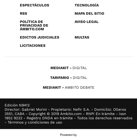
ESPECTÁCULOS
TECNOLOGÍA
RSS
MAPA DEL SITIO
POLÍTICA DE
AVISO LEGAL
PRIVACIDAD DE
ÁMBITO.COM
EDICTOS JUDICIALES
MULTAS
LICITACIONES
MEDIAKIT
DIGITAL
TARIFARIO
DIGITAL
MEDIAKIT
AMBITO DEBATE
Edición N9412
Director: Gabriel Morini - Propietario: Nefir S.A. - Domicilio: Olleros
3551, CABA - Copyright © 2019 Ambito.com - RNPI En trámite - Issn
1852 9232 - Registro DNDA en trámite - Todos los derechos reservados
- Términos y condiciones de uso