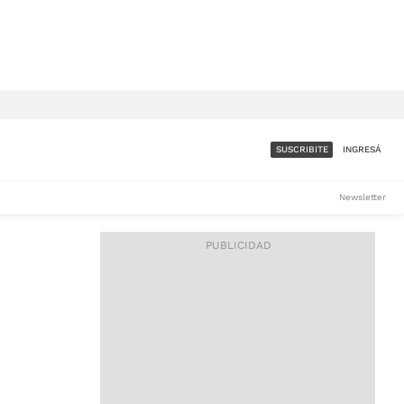
SUSCRIBITE
INGRESÁ
SUMATE A LA COMUNIDAD
Newsletter
DE ÁMBITO
LES
ACCESO FULL - $1.800/MES
ES
CORPORATIVO - CONSULTAR
Si tenés dudas comunicate
con nosotros a
IOS
suscripciones@ambito.com.ar
Llamanos al (54) 11 4556-
9147/48 o
al (54) 11 4449-3256 de lunes a