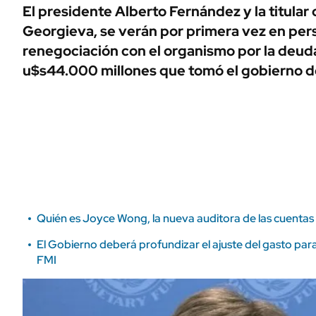
ÁMBITO DEBATE
El presidente Alberto Fernández y la titular d
Municipios
Georgieva, se verán por primera vez en pers
MEDIAKIT AMBITO DEBATE
URUGUAY
renegociación con el organismo por la deud
u$s44.000 millones que tomó el gobierno d
Quién es Joyce Wong, la nueva auditora de las cuentas
El Gobierno deberá profundizar el ajuste del gasto para 
FMI