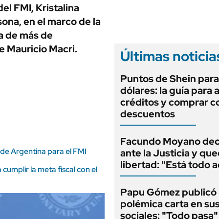
ANUARIO 2025
el FMI, Kristalina
LIFESTYLE
EDICIÓN IMPRESA
ona, en el marco de la
AUTOS
a de más de
e Mauricio Macri.
Últimas noticia
Puntos de Shein para
dólares: la guía para
créditos y comprar c
descuentos
Facundo Moyano dec
 de Argentina para el FMI
ante la Justicia y qu
libertad: "Está todo 
cumplir la meta fiscal con el
Papu Gómez publicó
polémica carta en su
sociales: "Todo pasa"