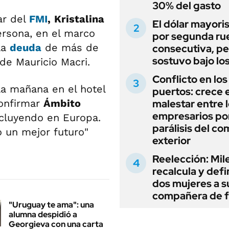
30% del gasto
lar del
FMI
,
Kristalina
El dólar mayori
ersona, en el marco
por segunda ru
la
deuda
de más de
consecutiva, pe
sostuvo bajo lo
de Mauricio Macri.
Conflicto en los
la mañana en el hotel
puertos: crece e
confirmar
Ámbito
malestar entre 
empresarios por
ncluyendo en Europa.
parálisis del co
o un mejor futuro"
exterior
Reelección: Mile
recalcula y defi
dos mujeres a s
compañera de 
"Uruguay te ama": una
alumna despidió a
Georgieva con una carta