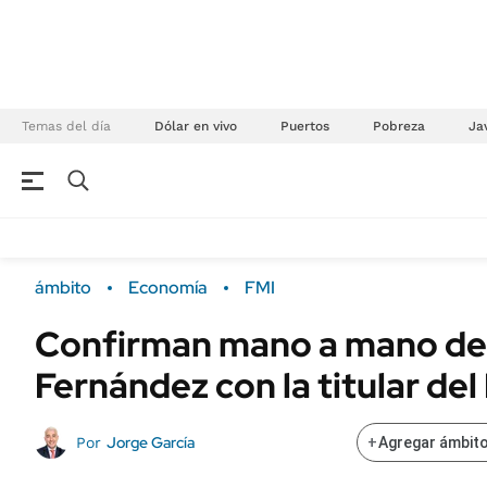
Temas del día
Dólar en vivo
Puertos
Pobreza
Jav
NEGOCIOS
ÚLTIMAS NOTICIAS
Especiales Ámbito
ECONOMÍA
ámbito
Economía
FMI
Real Estate
Banco de Datos
Confirman mano a mano de
Sustentabilidad
Campo
Fernández con la titular del
Seguros
FINANZAS
ENERGY REPORT
Dólar
Jorge García
Por
+
Agregar ámbito
POLÍTICA
Mercados
Nacional