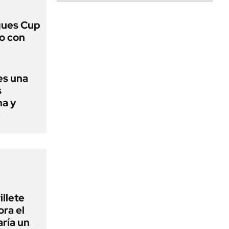
gues Cup
lo con
es una
s
na y
e
illete
ora el
ría un