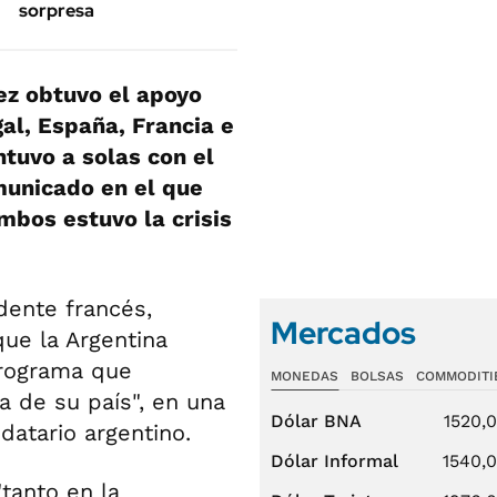
sorpresa
ez obtuvo el apoyo
gal, España, Francia e
ntuvo a solas con el
municado en el que
mbos estuvo la crisis
dente francés,
Mercados
ue la Argentina
programa que
MONEDAS
BOLSAS
COMMODITI
a de su país", en una
Dólar BNA
1520,
datario argentino.
Dólar Informal
1540,
tanto en la