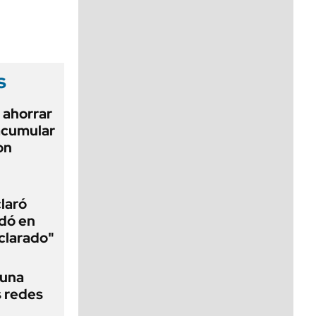
viernes de 10 a 18
s
 ahorrar
 acumular
on
laró
edó en
aclarado"
 una
s redes