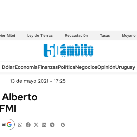
ier Milei
Ley de Tierras
Recaudación
Tasas
Moyano
Anuario autos 2026
Dólar
Economía
Finanzas
Política
Negocios
Opinión
Uruguay
TECNOLOGÍA
NOVEDADES FISCA
MÉXICO
13 de mayo 2021 - 17:25
EDICTOS JUDICIAL
OPINIÓN
 Alberto
MULTAS
MUNDO
 FMI
LICITACIONES
INFORMACIÓN GENERAL
CUADROS TARIFAR
ESPECTÁCULOS
 en
RECALL
DEPORTES