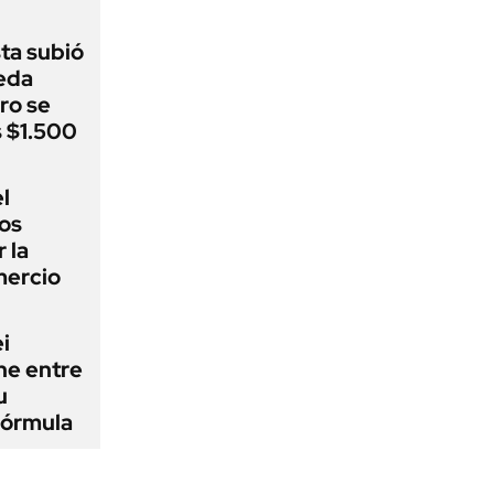
sta subió
eda
ro se
s $1.500
l
los
 la
mercio
i
ne entre
u
fórmula