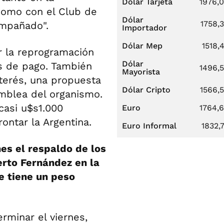
Dólar Tarjeta
1976,
como con el Club de
Dólar
1758,
ompañado".
Importador
Dólar Mep
1518,
r la reprogramación
Dólar
os de pago. También
1496,
Mayorista
nterés, una propuesta
Dólar Cripto
1566,
mblea del organismo.
casi u$s1.000
Euro
1764,
ontar la Argentina.
Euro Informal
1832,
es el respaldo de los
erto Fernández en la
ue tiene un peso
erminar el viernes,