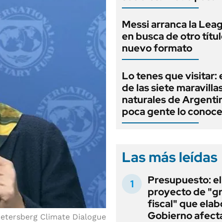
Messi arranca la Lea
en busca de otro títu
nuevo formato
Lo tenes que visitar: 
de las siete maravilla
naturales de Argenti
poca gente lo conoc
Las más leídas
Presupuesto: el
proyecto de "gr
fiscal" que elab
Gobierno afecta
etersberg Climate Dialogue