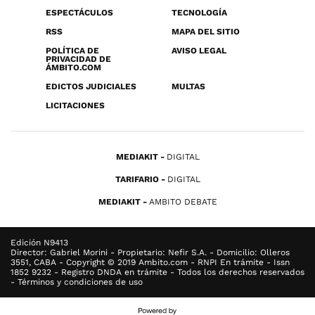
ESPECTÁCULOS
TECNOLOGÍA
RSS
MAPA DEL SITIO
POLÍTICA DE
AVISO LEGAL
PRIVACIDAD DE
ÁMBITO.COM
EDICTOS JUDICIALES
MULTAS
LICITACIONES
MEDIAKIT
DIGITAL
TARIFARIO
DIGITAL
MEDIAKIT
AMBITO DEBATE
Edición N9413
Director: Gabriel Morini - Propietario: Nefir S.A. - Domicilio: Olleros
3551, CABA - Copyright © 2019 Ambito.com - RNPI En trámite - Issn
1852 9232 - Registro DNDA en trámite - Todos los derechos reservados
- Términos y condiciones de uso