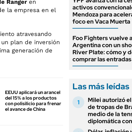
YPF avanza con la ce
de Ranger
en
activos convencional
 de la empresa en el
Mendoza para aceler
foco en Vaca Muerta
iento atravesando
Foo Fighters vuelve a
 un plan de inversión
Argentina con un sh
xima generación de
River Plate: cómo y 
comprar las entradas
Las más leídas
EEUU aplicará un arancel
del 15% a los productos
Milei autorizó e
con polisilicio para frenar
de tropas de Bra
el avance de China
medio de la ten
diplomática con
Dólar, inflación 