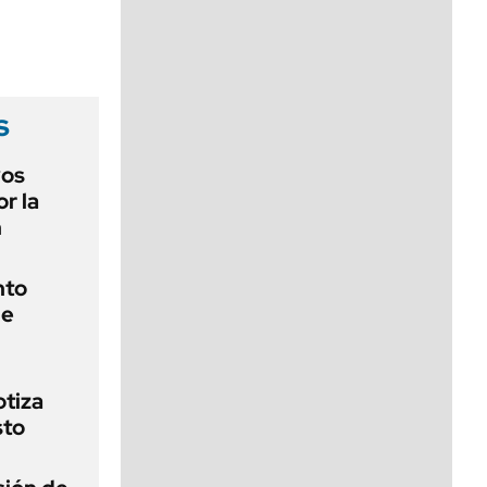
viernes de 10 a 18
s
vos
or la
n
nto
de
otiza
sto