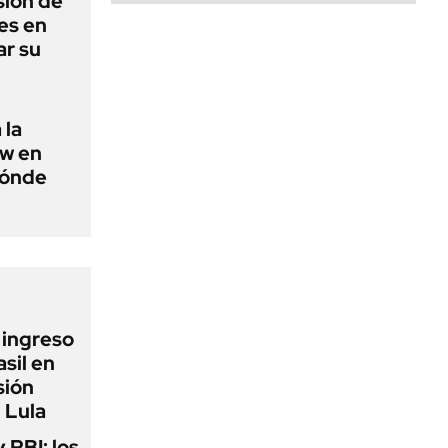
sión de
es en
ar su
 la
ow en
dónde
l ingreso
sil en
sión
 Lula
y PBI: los