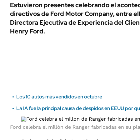
ÁMBITO DEBATE
Estuvieron presentes celebrando el acontec
Municipios
directivos de Ford Motor Company, entre ell
MEDIAKIT AMBITO DEBATE
URUGUAY
Directora Ejecutiva de Experiencia del Clien
Henry Ford.
Los 10 autos más vendidos en octubre
La IA fue la principal causa de despidos en EEUU por q
Ford celebra el millón de Ranger fabricadas en su pl