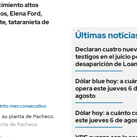
ANUARIO 2025
imiento altos
LIFESTYLE
EDICIÓN IMPRESA
os, Elena Ford,
AUTOS
te, tataranieta de
Últimas noticia
Declaran cuatro nue
testigos en el juicio p
desaparición de Loa
Dólar blue hoy: a cuá
opera este jueves 6 
agosto
uinto mes consecutivo
Dólar hoy: a cuánto c
este jueves 6 de ago
anta de Pacheco.