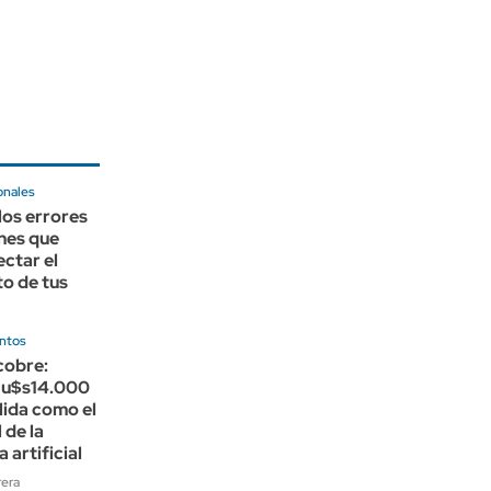
onales
 los errores
nes que
ctar el
o de tus
entos
cobre:
s u$s14.000
lida como el
 de la
a artificial
rera