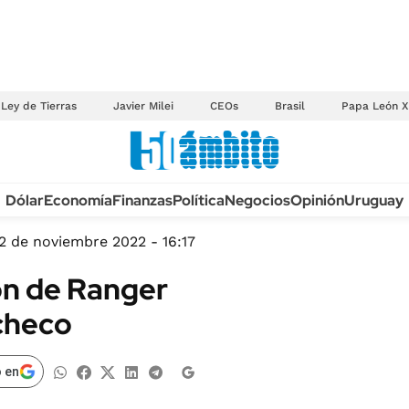
Ley de Tierras
Javier Milei
CEOs
Brasil
Papa León X
Anuario autos 2026
Dólar
Economía
Finanzas
Política
Negocios
Opinión
Uruguay
TECNOLOGÍA
NOVEDADES FISCA
MÉXICO
2 de noviembre 2022 - 16:17
EDICTOS JUDICIAL
OPINIÓN
lón de Ranger
MULTAS
MUNDO
checo
LICITACIONES
INFORMACIÓN GENERAL
CUADROS TARIFAR
ESPECTÁCULOS
 en
RECALL
DEPORTES