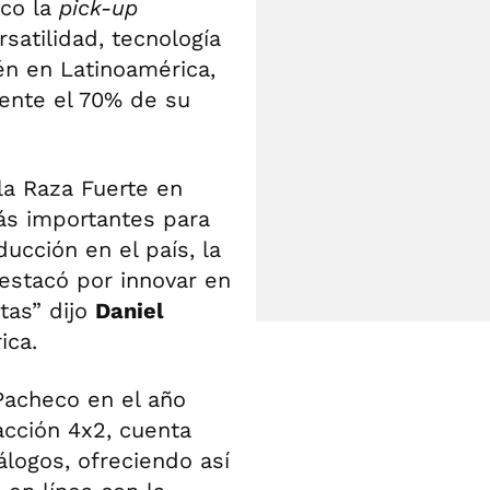
eco la
pick-up
satilidad, tecnología
én en Latinoamérica,
ente el 70% de su
la Raza Fuerte en
ás importantes para
ucción en el país, la
estacó por innovar en
tas” dijo
Daniel
ica.
Pacheco en el año
acción 4x2, cuenta
logos, ofreciendo así