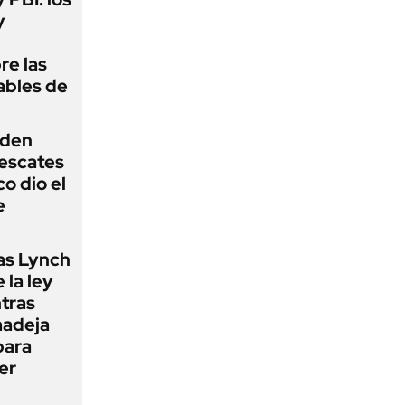
y
re las
ables de
iden
rescates
o dio el
e
as Lynch
 la ley
ntras
madeja
para
er