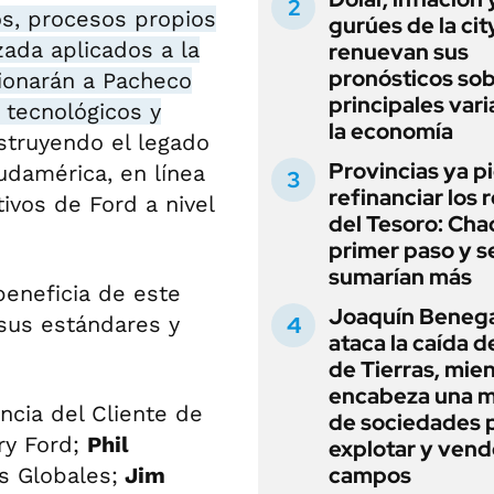
os, procesos propios
gurúes de la cit
ada aplicados a la
renuevan sus
pronósticos sob
cionarán a Pacheco
principales vari
 tecnológicos y
la economía
struyendo el legado
Provincias ya p
udamérica, en línea
refinanciar los 
ivos de Ford a nivel
del Tesoro: Chac
primer paso y s
sumarían más
beneficia de este
Joaquín Beneg
 sus estándares y
ataca la caída de
de Tierras, mie
encabeza una 
ncia del Cliente de
de sociedades 
ry Ford;
Phil
explotar y vend
campos
s Globales;
Jim