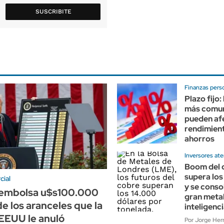
SUSCRIBITE
Finanzas pers
Plazo fijo:
más comu
pueden afe
rendimient
ahorros
Inversores at
Boom del 
supera lo
cial
y se conso
embolsa u$s100.000
gran metal
de los aranceles que la
inteligenci
EEUU le anuló
Por Jorge Her