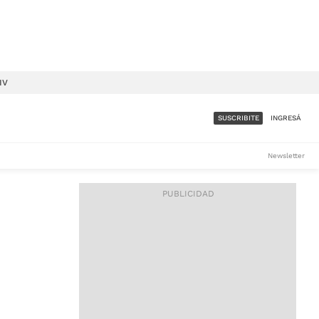
IV
SUSCRIBITE
INGRESÁ
SUMATE A LA COMUNIDAD
Newsletter
DE ÁMBITO
LES
ACCESO FULL - $1.800/MES
ES
CORPORATIVO - CONSULTAR
Si tenés dudas comunicate
con nosotros a
IOS
suscripciones@ambito.com.ar
Llamanos al (54) 11 4556-
9147/48 o
al (54) 11 4449-3256 de lunes a