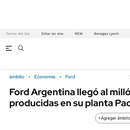
Temas del día
Dólar en vivo
REM
Benegas Lynch
NEGOCIOS
ÚLTIMAS NOTICIAS
Especiales Ámbito
ECONOMÍA
ámbito
Economía
Ford
Real Estate
Banco de Datos
Ford Argentina llegó al mil
Sustentabilidad
Campo
producidas en su planta Pa
Seguros
FINANZAS
ENERGY REPORT
Dólar
+
Agregar ámbito
POLÍTICA
Mercados
Nacional