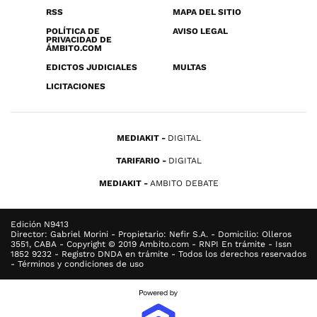
RSS
MAPA DEL SITIO
POLÍTICA DE
AVISO LEGAL
PRIVACIDAD DE
ÁMBITO.COM
EDICTOS JUDICIALES
MULTAS
LICITACIONES
MEDIAKIT
DIGITAL
TARIFARIO
DIGITAL
MEDIAKIT
AMBITO DEBATE
Edición N9413
Director: Gabriel Morini - Propietario: Nefir S.A. - Domicilio: Olleros
3551, CABA - Copyright © 2019 Ambito.com - RNPI En trámite - Issn
1852 9232 - Registro DNDA en trámite - Todos los derechos reservados
- Términos y condiciones de uso