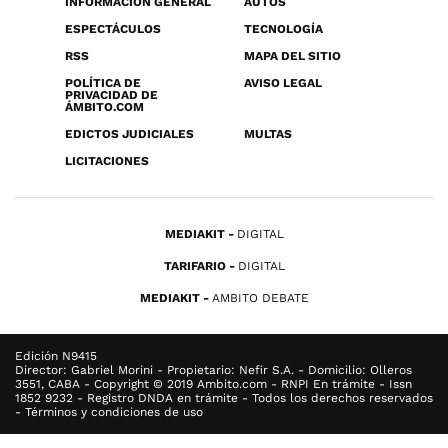
INFORMACIÓN GENERAL
AUTOS
ESPECTÁCULOS
TECNOLOGÍA
RSS
MAPA DEL SITIO
POLÍTICA DE
AVISO LEGAL
PRIVACIDAD DE
ÁMBITO.COM
EDICTOS JUDICIALES
MULTAS
LICITACIONES
MEDIAKIT
DIGITAL
TARIFARIO
DIGITAL
MEDIAKIT
AMBITO DEBATE
Edición N9415
Director: Gabriel Morini - Propietario: Nefir S.A. - Domicilio: Olleros
3551, CABA - Copyright © 2019 Ambito.com - RNPI En trámite - Issn
1852 9232 - Registro DNDA en trámite - Todos los derechos reservados
- Términos y condiciones de uso