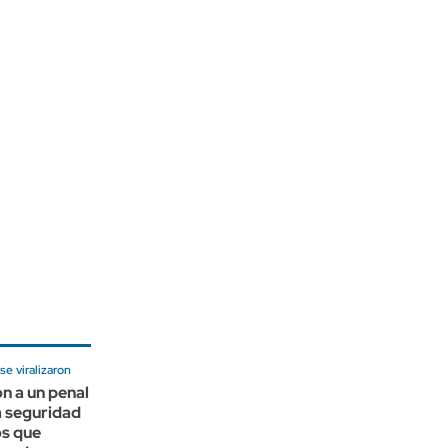
e viralizaron
n a un penal
 seguridad
os que