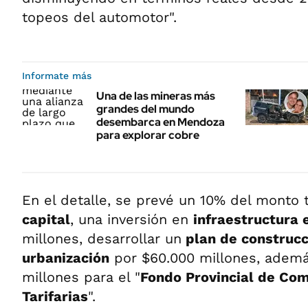
topeos del automotor".
Informate más
Una de las mineras más
grandes del mundo
desembarca en Mendoza
para explorar cobre
En el detalle, se prevé un 10% del monto 
capital
, una inversión en
infraestructura 
millones, desarrollar un
plan de construcc
urbanización
por $60.000 millones, ademá
millones para el "
Fondo Provincial de Co
Tarifarias
".