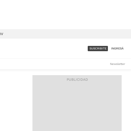
IV
SUSCRIBITE
INGRESÁ
SUMATE A LA COMUNIDAD
Newsletter
DE ÁMBITO
LES
ACCESO FULL - $1.800/MES
ES
CORPORATIVO - CONSULTAR
Si tenés dudas comunicate
con nosotros a
IOS
suscripciones@ambito.com.ar
Llamanos al (54) 11 4556-
9147/48 o
al (54) 11 4449-3256 de lunes a