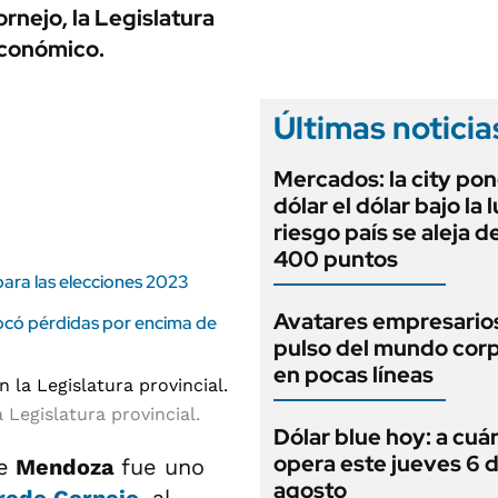
ANUARIO 2025
nejo, la Legislatura
LIFESTYLE
EDICIÓN IMPRESA
económico.
AUTOS
Últimas noticia
Mercados: la city pon
dólar el dólar bajo la 
riesgo país se aleja de
400 puntos
ara las elecciones 2023
Avatares empresarios
vocó pérdidas por encima de
pulso del mundo cor
en pocas líneas
 Legislatura provincial.
Dólar blue hoy: a cuá
opera este jueves 6 
e
Mendoza
fue uno
agosto