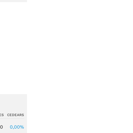
ES
CEDEARS
00
0,00%