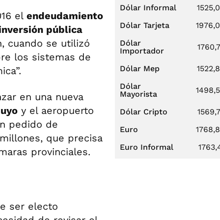
Dólar Informal
1525,
016 el
endeudamiento
Dólar Tarjeta
1976,
inversión pública
, cuando se utilizó
Dólar
1760,
Importador
re los sistemas de
Dólar Mep
1522,
ica”.
Dólar
1498,
Mayorista
nzar en una nueva
Cuyo
y el aeropuerto
Dólar Cripto
1569,
un pedido de
Euro
1768,
millones, que precisa
Euro Informal
1763,
aras provinciales.
e ser electo