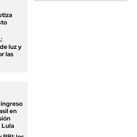
otiza
sto
:
de luz y
r las
l ingreso
sil en
sión
 Lula
y PBI: los