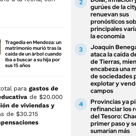
gurúes de la cit
renuevan sus
pronósticos sob
principales vari
la economía
Tragedia en Mendoza: un
Joaquín Beneg
matrimonio murió tras la
ataca la caída de
caída de un árbol cuando
iba a buscar a su hija por
de Tierras, mie
sus 15 años
encabeza una 
de sociedades 
explotar y vend
total para
gastos de
campos
educativa
de $20.000
Provincias ya p
ión de viviendas y
refinanciar los 
s de $30.215
del Tesoro: Chac
mpensaciones
primer paso y s
sumarían más