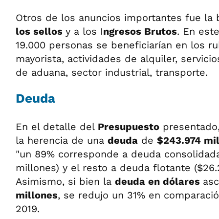
Otros de los anuncios importantes fue la 
los sellos
y a los I
ngresos Brutos
. En est
19.000 personas se beneficiarían en los r
mayorista, actividades de alquiler, servic
de aduana, sector industrial, transporte.
Deuda
En el detalle del
Presupuesto
presentado,
la herencia de una
deuda
de
$243.974 mi
"un 89% corresponde a deuda consolidada 
millones) y el resto a deuda flotante ($26.
Asimismo, si bien la
deuda en dólares
as
millones
, se redujo un 31% en comparació
2019.