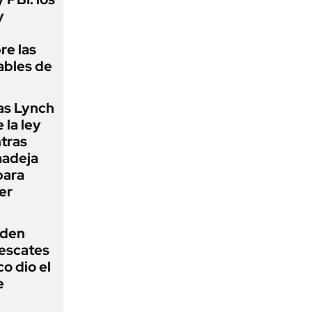
y
re las
ables de
as Lynch
 la ley
ntras
madeja
para
er
iden
rescates
o dio el
e