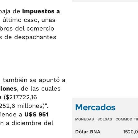
baja de
impuestos a
e último caso, unas
ubros del comercio
ios de despachantes
 también se apuntó a
llones
, de las cuales
($217.722,16
Mercados
252,6 millones)".
ciende a
U$S 951
MONEDAS
BOLSAS
COMMODITI
n a diciembre del
Dólar BNA
1520,