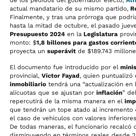
de los pedidos del gobernador electo,
Alf
actual mandatario de su mismo partido,
Ro
Finalmente, y tras una prórroga que podr
hasta la mitad de octubre, el pasado juev
Presupuesto 2024
en la
Legislatura
provi
monto: $
1,8 billones para gastos corrient
proyecta un
superávit
de $189.743 millone
El documento fue introducido por el
minis
provincial,
Víctor Fayad
, quien puntualizó
inmobiliario
tendrá una “actualización en 
alícuotas que se ajustan por
inflación
” de
repercutirá de la misma manera en el
imp
que tendrán un tope atado al incremento
el caso de vehículos con valores inferiores
De todas maneras, el funcionario recalcó 
disminuyendo en términos reales desde 20