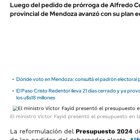
ÁMBITO DEBATE
Luego del pedido de prórroga de Alfredo Cor
Municipios
provincial de Mendoza avanzó con su plan 
MEDIAKIT AMBITO DEBATE
URUGUAY
Dónde voto en Mendoza: consultá el padrón electoral p
El Paso Cristo Redentor lleva 21 días cerrado y ya pro
los u$s18 millones
El ministro Víctor Fayid presentó el presupuesto en la
La reformulación del
Presupuesto 2024
d