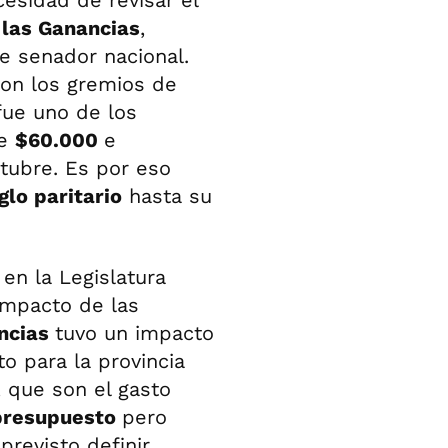
cesidad de revisar el
 las Ganancias
,
de senador nacional.
con los gremios de
ue uno de los
de
$60.000
e
tubre. Es por eso
glo paritario
hasta su
en la Legislatura
impacto de las
ncias
tuvo un impacto
o para la provincia
 que son el gasto
resupuesto
pero
previsto definir