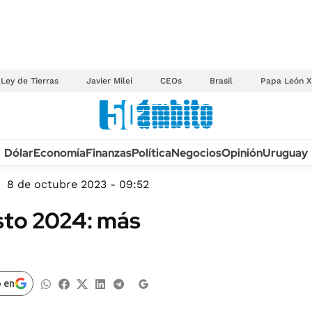
Ley de Tierras
Javier Milei
CEOs
Brasil
Papa León X
Anuario autos 2026
Dólar
Economía
Finanzas
Política
Negocios
Opinión
Uruguay
TECNOLOGÍA
NOVEDADES FISCA
MÉXICO
8 de octubre 2023 - 09:52
EDICTOS JUDICIAL
OPINIÓN
to 2024: más
MULTAS
MUNDO
LICITACIONES
INFORMACIÓN GENERAL
CUADROS TARIFAR
ESPECTÁCULOS
 en
RECALL
DEPORTES