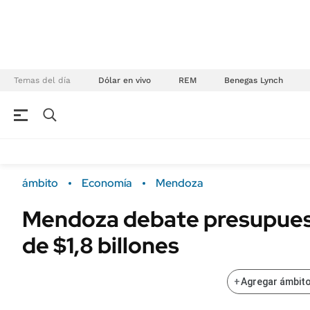
Temas del día
Dólar en vivo
REM
Benegas Lynch
NEGOCIOS
ÚLTIMAS NOTICIAS
Especiales Ámbito
ECONOMÍA
ámbito
Economía
Mendoza
Real Estate
Banco de Datos
Mendoza debate presupues
Sustentabilidad
Campo
de $1,8 billones
Seguros
FINANZAS
ENERGY REPORT
Dólar
+
Agregar ámbito
POLÍTICA
Mercados
Nacional