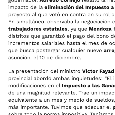
gobernador,
Alfredo Cornejo
resaltó la ne
impacto de la
eliminación del Impuesto a
proyecto al que votó en contra en su rol 
En simultáneo, observaba la negociación 
trabajadores estatales
, ya que
Mendoza
f
distritos que garantizó el pago del bono 
incrementos salariales hasta el mes de oc
que busca postergar cualquier nuevo
arre
asunción, el 10 de diciembre.
La presentación del ministro
Víctor Fayad
provincial abordó ambas inquietudes: “El 
modificaciones en el
Impuesto a las Gana
de una magnitud relevante. Trae un impact
equivalente a un mes y medio de sueldos,
más importante. Tuvimos que adecuar el
p
sobre todo la norma impositiva. Teníamos 