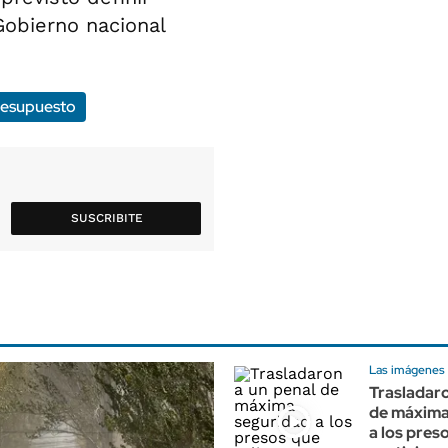
 Gobierno nacional
esupuesto
SUSCRIBITE
Las imágenes s
Trasladaro
de máxima
a los pres