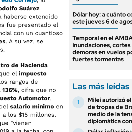
redo Cornejo
, al
dolfo Suárez
.
Dólar hoy: a cuánto c
ía haberse extendido
este jueves 6 de ago
es fue presentado el
ncial con un cuantioso
Temporal en el AMBA
es
. A su vez, se
inundaciones, cortes 
s.
demoras en vuelos po
fuertes tormentas
tro de Hacienda
 que el
impuesto
los rangos de
Las más leídas
l
136%
, cifra que no
uesto Automotor
,
Milei autorizó e
 del
salario mínimo
en
de tropas de Bra
medio de la ten
 a los $15 millones.
diplomática con
que "vienen
19 a la fecha, con
Dólar, inflación 