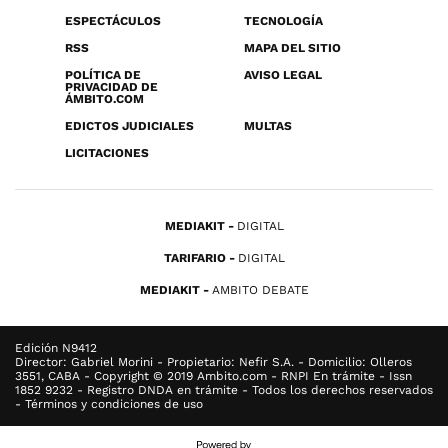
ESPECTÁCULOS
TECNOLOGÍA
RSS
MAPA DEL SITIO
POLÍTICA DE
AVISO LEGAL
PRIVACIDAD DE
ÁMBITO.COM
EDICTOS JUDICIALES
MULTAS
LICITACIONES
MEDIAKIT
DIGITAL
TARIFARIO
DIGITAL
MEDIAKIT
AMBITO DEBATE
Edición N9412
Director: Gabriel Morini - Propietario: Nefir S.A. - Domicilio: Olleros
3551, CABA - Copyright © 2019 Ambito.com - RNPI En trámite - Issn
1852 9232 - Registro DNDA en trámite - Todos los derechos reservados
- Términos y condiciones de uso