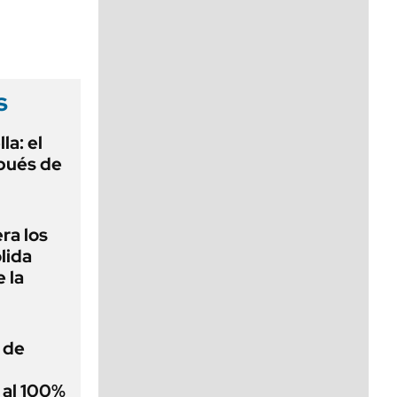
viernes de 10 a 18
s
la: el
pués de
ra los
lida
 la
 de
 al 100%