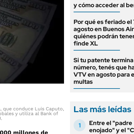
y cómo acceder al be
Por qué es feriado el
agosto en Buenos Air
quiénes podrán tene
finde XL
Si tu patente termina
número, tenés que ha
VTV en agosto para e
multas
Las más leídas
s, que conduce Luis Caputo,
bales y utiliza al Bank of
.
Entre el "padre
enojado" y el "C
7.000 millones de