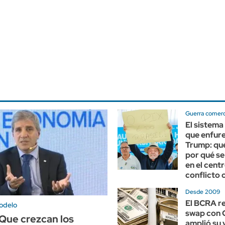
Guerra comerc
El sistema
que enfure
Trump: qué
por qué se
en el centr
conflicto 
Desde 2009
El BCRA r
odelo
swap con 
Que crezcan los
amplió su 