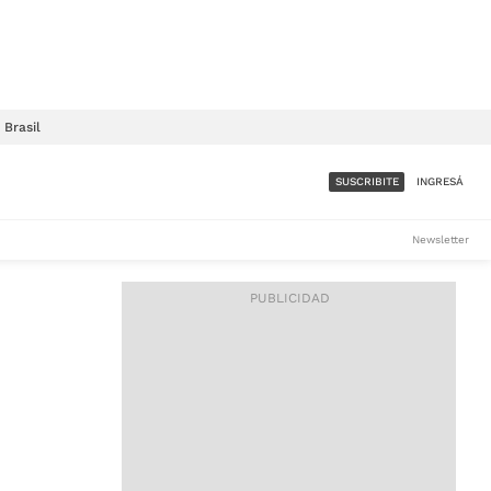
Brasil
SUSCRIBITE
INGRESÁ
SUMATE A LA COMUNIDAD
Newsletter
DE ÁMBITO
LES
ACCESO FULL - $1.800/MES
ES
CORPORATIVO - CONSULTAR
Si tenés dudas comunicate
con nosotros a
IOS
suscripciones@ambito.com.ar
Llamanos al (54) 11 4556-
9147/48 o
al (54) 11 4449-3256 de lunes a