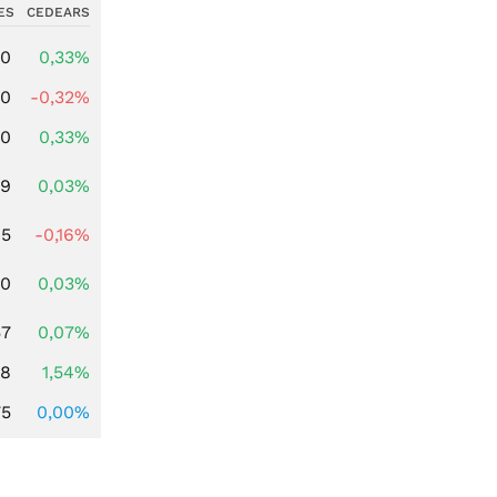
ES
CEDEARS
00
0,33%
00
-0,32%
00
0,33%
39
0,03%
45
-0,16%
50
0,03%
57
0,07%
68
1,54%
75
0,00%