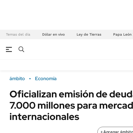
Temas del día
Dólar en vivo
Ley de Tierras
Papa León 
NEGOCIOS
ÚLTIMAS NOTICIAS
Especiales Ámbito
ECONOMÍA
ámbito
Economía
Real Estate
Banco de Datos
Oficializan emisión de deud
Sustentabilidad
Campo
7.000 millones para merca
Seguros
FINANZAS
ENERGY REPORT
internacionales
Dólar
POLÍTICA
Mercados
+
Agregar ámbito
Nacional