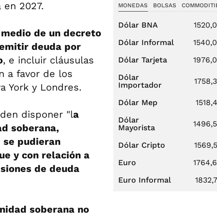
á en 2027.
MONEDAS
BOLSAS
COMMODITI
Dólar BNA
1520,
 medio de un decreto
Dólar Informal
1540,
 emitir deuda por
o
, e incluir cláusulas
Dólar Tarjeta
1976,
n a favor de los
Dólar
1758,
Importador
a York y Londres.
Dólar Mep
1518,
den disponer "l
a
Dólar
1496,
ad soberana,
Mayorista
 se pudieran
Dólar Cripto
1569,
ue y con relación a
Euro
1764,
isiones de deuda
Euro Informal
1832,
unidad soberana no