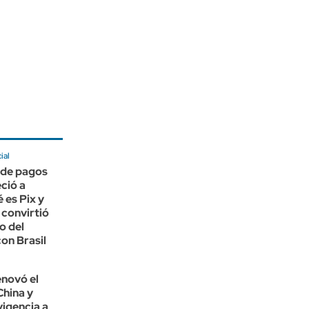
ial
 de pagos
ció a
 es Pix y
 convirtió
o del
con Brasil
enovó el
China y
vigencia a