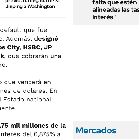
previo a la llegada de Xi
falta que estén
Jinping a Washington
alineadas las ta
interés"
default que fue
re. Además, d
esignó
os City, HSBC, JP
nk
, que cobrarán una
do.
lo que vencerá en
ones de dólares. En
l Estado nacional
ente.
75 mil millones de la
Mercados
interés del 6,875% a