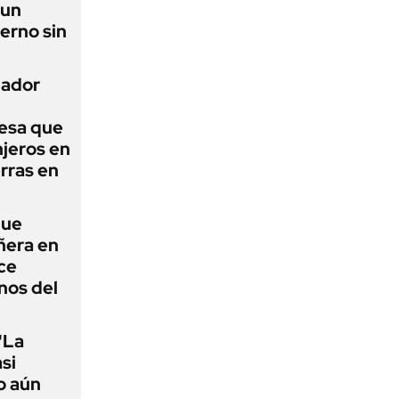
 un
erno sin
nador
esa que
njeros en
erras en
que
ñera en
ce
nos del
"La
asi
o aún