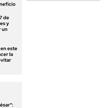
neficio
 7 de
es y
r un
 en este
cer la
vitar
ésar":