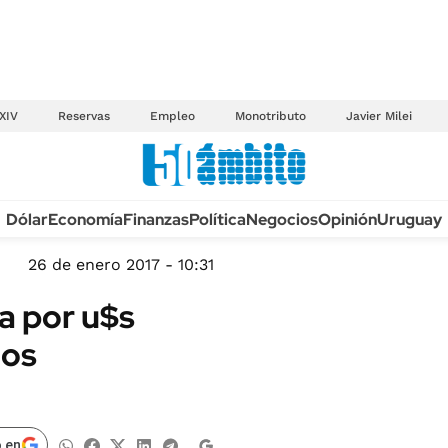
XIV
Reservas
Empleo
Monotributo
Javier Milei
Anuario autos 2026
Dólar
Economía
Finanzas
Política
Negocios
Opinión
Uruguay
TECNOLOGÍA
NOVEDADES FISCA
MÉXICO
26 de enero 2017 - 10:31
EDICTOS JUDICIAL
OPINIÓN
a por u$s
MULTAS
MUNDO
dos
LICITACIONES
INFORMACIÓN GENERAL
CUADROS TARIFAR
ESPECTÁCULOS
RECALL
DEPORTES
 en