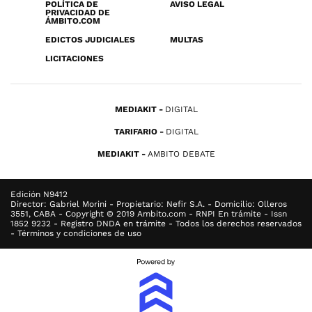
POLÍTICA DE
AVISO LEGAL
PRIVACIDAD DE
ÁMBITO.COM
EDICTOS JUDICIALES
MULTAS
LICITACIONES
MEDIAKIT
DIGITAL
TARIFARIO
DIGITAL
MEDIAKIT
AMBITO DEBATE
Edición N9412
Director: Gabriel Morini - Propietario: Nefir S.A. - Domicilio: Olleros
3551, CABA - Copyright © 2019 Ambito.com - RNPI En trámite - Issn
1852 9232 - Registro DNDA en trámite - Todos los derechos reservados
- Términos y condiciones de uso