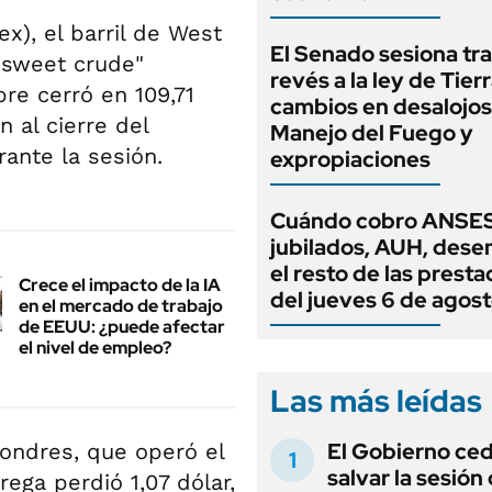
), el barril de West
El Senado sesiona tra
t sweet crude"
revés a la ley de Tierr
re cerró en 109,71
cambios en desalojos,
n al cierre del
Manejo del Fuego y
rante la sesión.
expropiaciones
Cuándo cobro ANSES
jubilados, AUH, dese
el resto de las prest
Crece el impacto de la IA
del jueves 6 de agos
en el mercado de trabajo
de EEUU: ¿puede afectar
el nivel de empleo?
Las más leídas
El Gobierno ce
Londres, que operó el
salvar la sesión
rega perdió 1,07 dólar,