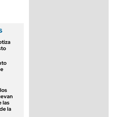
viernes de 10 a 18
s
otiza
sto
nto
de
 los
nuevan
 las
de la