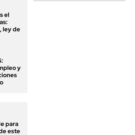
s el
as:
 ley de
:
mpleo y
aciones
to
de para
 de este