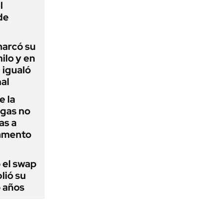
l
de
 marcó su
hilo y en
 igualó
al
e la
agas no
as a
camento
 el swap
lió su
o años