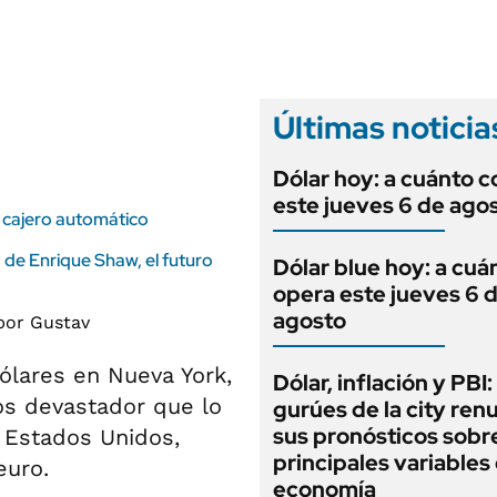
ANUARIO 2025
LIFESTYLE
EDICIÓN IMPRESA
AUTOS
Últimas noticia
Dólar hoy: a cuánto c
este jueves 6 de ago
el cajero automático
ra de Enrique Shaw, el futuro
Dólar blue hoy: a cuá
opera este jueves 6 
agosto
ólares en Nueva York,
Dólar, inflación y PBI:
os devastador que lo
gurúes de la city re
sus pronósticos sobre
e Estados Unidos,
principales variables 
euro.
economía