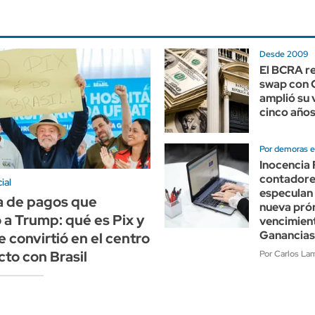
Desde 2009
El BCRA r
swap con 
amplió su 
cinco año
Por demoras e
Inocencia 
contadore
ial
especulan
a de pagos que
nueva prór
 a Trump: qué es Pix y
vencimien
Ganancias
e convirtió en el centro
cto con Brasil
Por Carlos Lam