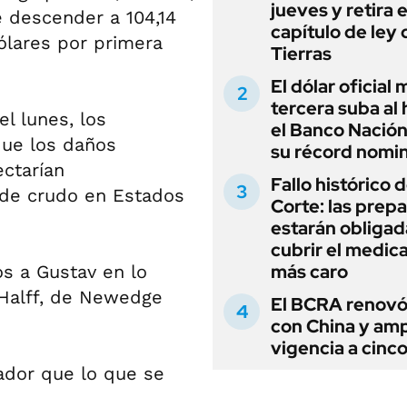
jueves y retira e
 descender a 104,14
capítulo de ley 
ólares por primera
Tierras
El dólar oficial
tercera suba al 
el lunes, los
el Banco Nación
que los daños
su récord nomin
ctarían
Fallo histórico d
 de crudo en Estados
Corte: las prep
estarán obligad
cubrir el medi
más caro
s a Gustav en lo
 Halff, de Newedge
El BCRA renovó
con China y amp
vigencia a cinc
ador que lo que se