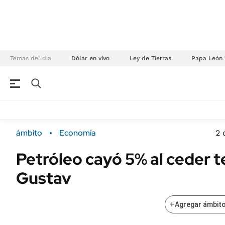
Temas del día
Dólar en vivo
Ley de Tierras
Papa León 
NEGOCIOS
ÚLTIMAS NOTICIAS
Especiales Ámbito
ECONOMÍA
ámbito
Economía
2 
Real Estate
Banco de Datos
Petróleo cayó 5% al ceder 
Sustentabilidad
Campo
Gustav
Seguros
FINANZAS
ENERGY REPORT
Dólar
+
Agregar ámbito
POLÍTICA
Mercados
Nacional