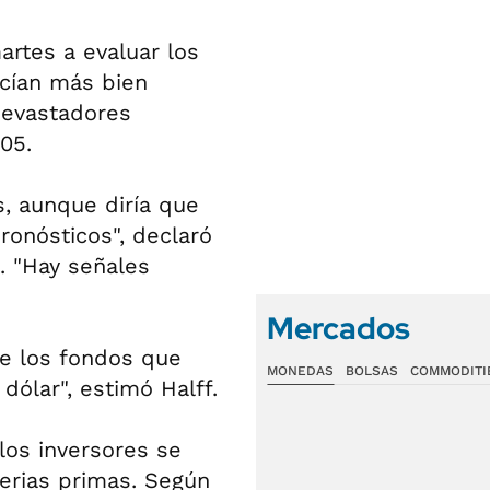
rtes a evaluar los
ecían más bien
devastadores
05.
s, aunque diría que
ronósticos", declaró
. "Hay señales
Mercados
de los fondos que
MONEDAS
BOLSAS
COMMODITI
dólar", estimó Halff.
 los inversores se
erias primas. Según