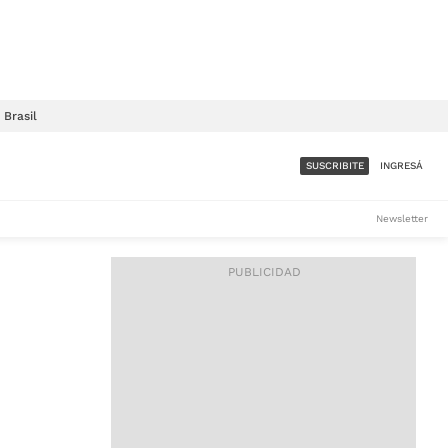
Brasil
SUSCRIBITE
INGRESÁ
SUMATE A LA COMUNIDAD
Newsletter
DE ÁMBITO
LES
ACCESO FULL - $1.800/MES
ES
CORPORATIVO - CONSULTAR
Si tenés dudas comunicate
con nosotros a
IOS
suscripciones@ambito.com.ar
Llamanos al (54) 11 4556-
9147/48 o
al (54) 11 4449-3256 de lunes a