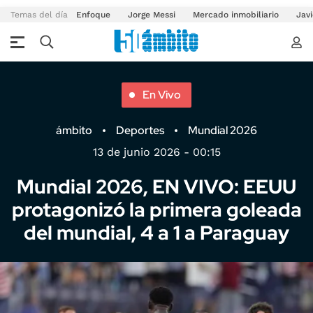
Temas del día
Enfoque
Jorge Messi
Mercado inmobiliario
Javi
En Vivo
ámbito
Deportes
Mundial 2026
13 de junio 2026 - 00:15
Mundial 2026, EN VIVO: EEUU
protagonizó la primera goleada
del mundial, 4 a 1 a Paraguay