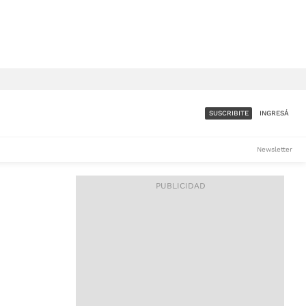
SUSCRIBITE
INGRESÁ
SUMATE A LA COMUNIDAD
Newsletter
DE ÁMBITO
LES
ACCESO FULL - $1.800/MES
ES
CORPORATIVO - CONSULTAR
Si tenés dudas comunicate
con nosotros a
IOS
suscripciones@ambito.com.ar
Llamanos al (54) 11 4556-
9147/48 o
al (54) 11 4449-3256 de lunes a