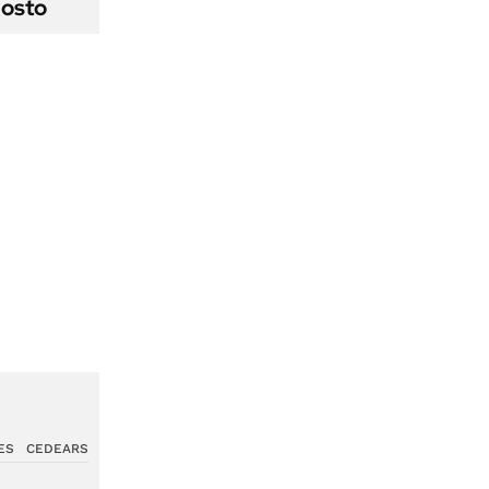
gosto
ES
CEDEARS