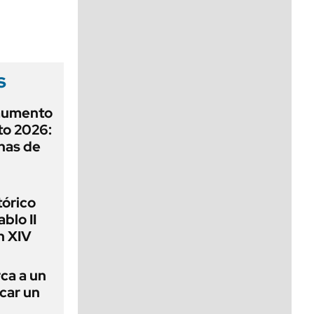
viernes de 10 a 18
s
aumento
to 2026:
has de
tórico
blo II
n XIV
rca a un
ncar un