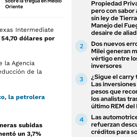
sobre la tregua en Medio
Propiedad Priv
Oriente
pero con sabor
sin ley de Tierra
Manejo del Fue
Texas Intermediate
desaire de alia
a 54,70 dólares por
Dos nuevos err
Milei generan 
vértigo entre lo
e la Agencia
inversores
educción de la
¿Sigue el carry
Las inversiones
pesos que rec
, la petrolera
los analistas tra
último REM de
Las automotric
refuerzan desc
meras subidas
créditos para s
mentó un 3,7%