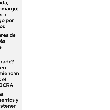
ada,
 amargo:
s ni
go por
dos
ores de
más
s
 trade?
 en
omiendan
s el
l BCRA
es
uentos y
ostener