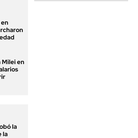
 en
archaron
iedad
 Milei en
alarios
ir
obó la
 la