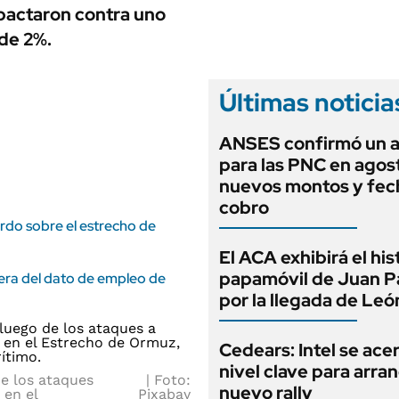
ANUARIO 2025
mpactaron contra uno
LIFESTYLE
EDICIÓN IMPRESA
 de 2%.
AUTOS
Últimas noticia
ANSES confirmó un 
para las PNC en agos
nuevos montos y fec
cobro
erdo sobre el estrecho de
El ACA exhibirá el his
papamóvil de Juan Pa
pera del dato de empleo de
por la llegada de Leó
Cedears: Intel se ace
nivel clave para arra
e los ataques
Foto:
nuevo rally
 en el
Pixabay