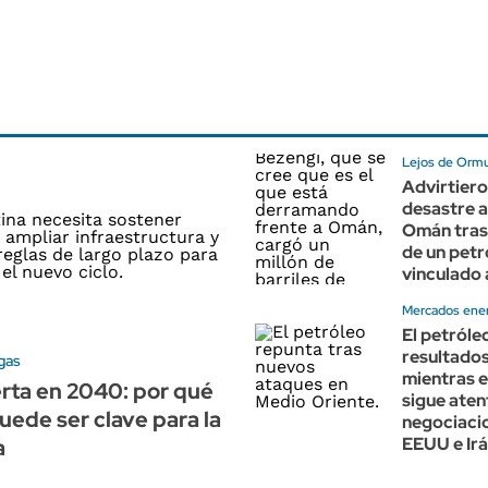
Lejos de Orm
Advirtiero
desastre 
Omán tras
de un petr
vinculado 
Mercados ene
El petróle
resultado
gas
mientras 
rta en 2040: por qué
sigue aten
uede ser clave para la
negociaci
EEUU e Ir
a