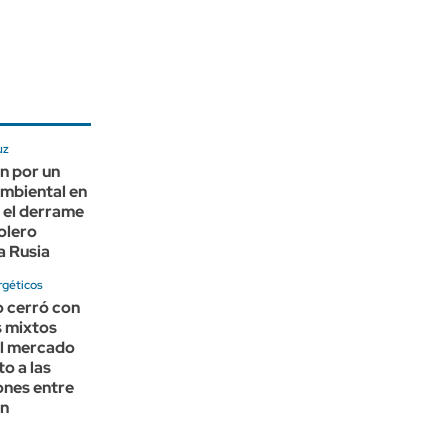
uz
n por un
ambiental en
 el derrame
olero
a Rusia
rgéticos
o cerró con
s mixtos
el mercado
to a las
ones entre
án