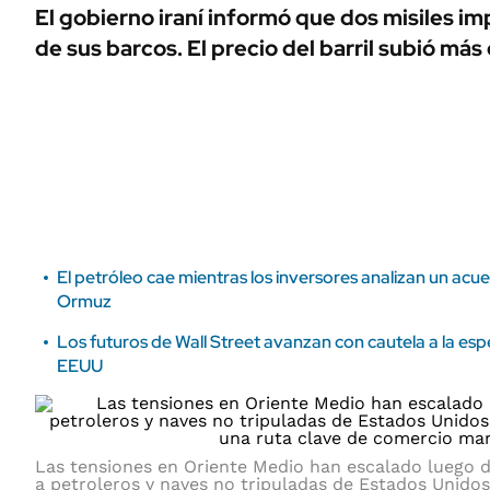
ÁMBITO DEBATE
El gobierno iraní informó que dos misiles i
Municipios
de sus barcos. El precio del barril subió más
MEDIAKIT AMBITO DEBATE
URUGUAY
El petróleo cae mientras los inversores analizan un acu
Ormuz
Los futuros de Wall Street avanzan con cautela a la es
EEUU
Las tensiones en Oriente Medio han escalado luego d
a petroleros y naves no tripuladas de Estados Unidos