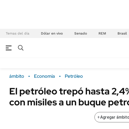
Temas del día
Dólar en vivo
Senado
REM
Brasil
NEGOCIOS
ÚLTIMAS NOTICIAS
Especiales Ámbito
ECONOMÍA
ámbito
Economía
Petróleo
Real Estate
Banco de Datos
El petróleo trepó hasta 2,4
Sustentabilidad
Campo
con misiles a un buque petro
Seguros
FINANZAS
ENERGY REPORT
Dólar
+
Agregar ámbito
POLÍTICA
Mercados
Nacional