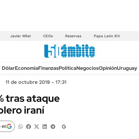
Javier Milei
CEOs
Reservas
Papa León XIV
Anuario autos 2026
Dólar
Economía
Finanzas
Política
Negocios
Opinión
Uruguay
TECNOLOGÍA
NOVEDADES FISCA
MÉXICO
11 de octubre 2019 - 17:31
EDICTOS JUDICIAL
OPINIÓN
% tras ataque
MULTAS
MUNDO
lero iraní
LICITACIONES
INFORMACIÓN GENERAL
CUADROS TARIFAR
ESPECTÁCULOS
 en
RECALL
DEPORTES