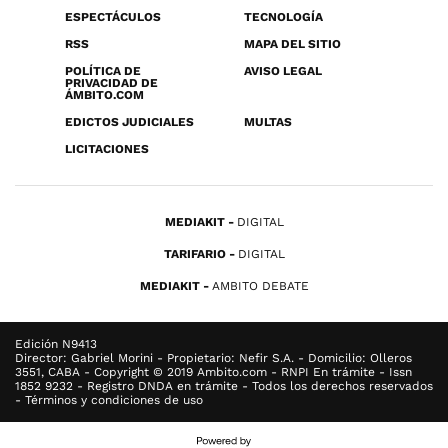
ESPECTÁCULOS
TECNOLOGÍA
RSS
MAPA DEL SITIO
POLÍTICA DE
AVISO LEGAL
PRIVACIDAD DE
ÁMBITO.COM
EDICTOS JUDICIALES
MULTAS
LICITACIONES
MEDIAKIT
DIGITAL
TARIFARIO
DIGITAL
MEDIAKIT
AMBITO DEBATE
Edición N9413
Director: Gabriel Morini - Propietario: Nefir S.A. - Domicilio: Olleros
3551, CABA - Copyright © 2019 Ambito.com - RNPI En trámite - Issn
1852 9232 - Registro DNDA en trámite - Todos los derechos reservados
- Términos y condiciones de uso