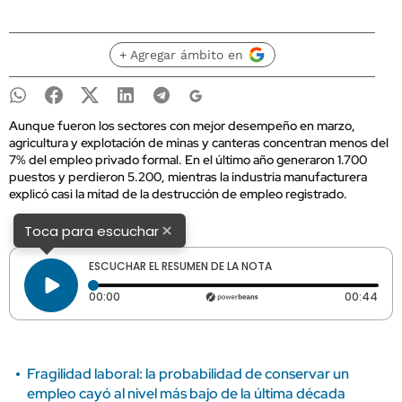
+ Agregar ámbito en
Aunque fueron los sectores con mejor desempeño en marzo,
agricultura y explotación de minas y canteras concentran menos del
7% del empleo privado formal. En el último año generaron 1.700
puestos y perdieron 5.200, mientras la industria manufacturera
explicó casi la mitad de la destrucción de empleo registrado.
×
Toca para escuchar
ESCUCHAR EL RESUMEN DE LA NOTA
Tiempo transcurrido: 0 segundos
Dura
00:00
00:44
Fragilidad laboral: la probabilidad de conservar un
empleo cayó al nivel más bajo de la última década