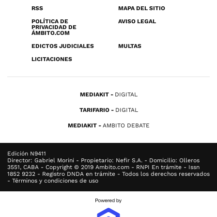
RSS
MAPA DEL SITIO
POLÍTICA DE
AVISO LEGAL
PRIVACIDAD DE
ÁMBITO.COM
EDICTOS JUDICIALES
MULTAS
LICITACIONES
MEDIAKIT
DIGITAL
TARIFARIO
DIGITAL
MEDIAKIT
AMBITO DEBATE
Edición N9411
Director: Gabriel Morini - Propietario: Nefir S.A. - Domicilio: Olleros
3551, CABA - Copyright © 2019 Ambito.com - RNPI En trámite - Issn
1852 9232 - Registro DNDA en trámite - Todos los derechos reservados
- Términos y condiciones de uso