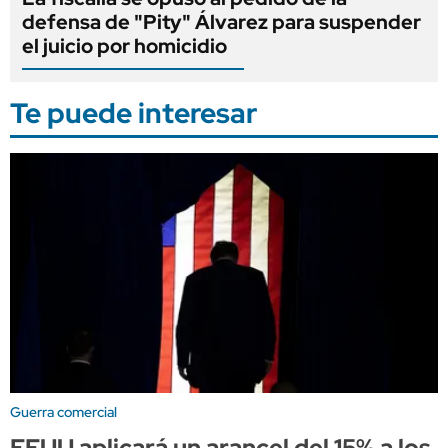
defensa de "Pity" Álvarez para suspender
el juicio por homicidio
Te puede interesar
Guerra comercial
EEUU aplicará un arancel del 15% a los