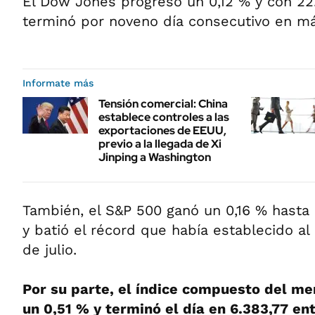
El Dow Jones progresó un 0,12 % y con 22.
terminó por noveno día consecutivo en má
Informate más
Tensión comercial: China
establece controles a las
exportaciones de EEUU,
previo a la llegada de Xi
Jinping a Washington
También, el S&P 500 ganó un 0,16 % hasta 
y batió el récord que había establecido al
de julio.
Por su parte, el índice compuesto del m
un 0,51 % y terminó el día en 6.383,77 en