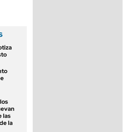
viernes de 10 a 18
s
otiza
sto
nto
de
 los
nuevan
 las
de la