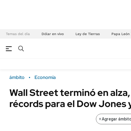
Temas del día
Dólar en vivo
Ley de Tierras
Papa León 
NEGOCIOS
ÚLTIMAS NOTICIAS
Especiales Ámbito
ECONOMÍA
ámbito
Economía
Real Estate
Banco de Datos
Wall Street terminó en alza
Sustentabilidad
Campo
récords para el Dow Jones 
Seguros
FINANZAS
ENERGY REPORT
Dólar
+
Agregar ámbito
POLÍTICA
Mercados
Nacional