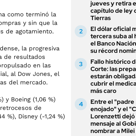
jueves y retira e
capítulo de ley 
na como terminó la
Tierras
compras y sin que la
El dólar oficial
es de agotamiento.
tercera suba al 
el Banco Nación
dense, la progresiva
su récord nomin
a de resultados
Fallo histórico d
propulsado en las
Corte: las prep
al, al Dow Jones, el
estarán obligad
sas del mercado.
cubrir el medi
más caro
) y Boeing (1,06 %)
Entre el "padre
 retrocesos de
enojado" y el "C
Lorenzetti dejó
4 %), Disney (-1,24 %)
mensaje al Gobi
nombrar a Milei