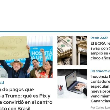
Desde 2009
El BCRA r
swap con 
amplió su 
cinco año
Por demoras e
Inocencia 
contadore
ial
especulan
a de pagos que
nueva prór
 a Trump: qué es Pix y
vencimien
Ganancias
e convirtió en el centro
cto con Brasil
Por Carlos Lam