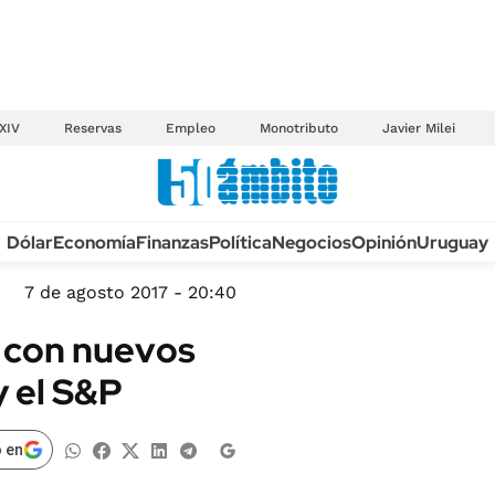
XIV
Reservas
Empleo
Monotributo
Javier Milei
Anuario autos 2026
Dólar
Economía
Finanzas
Política
Negocios
Opinión
Uruguay
TECNOLOGÍA
NOVEDADES FISCA
MÉXICO
7 de agosto 2017 - 20:40
EDICTOS JUDICIAL
OPINIÓN
, con nuevos
MULTAS
MUNDO
y el S&P
LICITACIONES
INFORMACIÓN GENERAL
CUADROS TARIFAR
ESPECTÁCULOS
 en
RECALL
DEPORTES