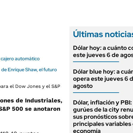
ANUARIO 2025
LIFESTYLE
EDICIÓN IMPRESA
AUTOS
Últimas noticia
Dólar hoy: a cuánto c
este jueves 6 de ago
el cajero automático
ra de Enrique Shaw, el futuro
Dólar blue hoy: a cuá
opera este jueves 6 
agosto
Jones de Industriales,
Dólar, inflación y PBI:
o S&P 500 se anotaron
gurúes de la city re
sus pronósticos sobre
principales variables 
economía