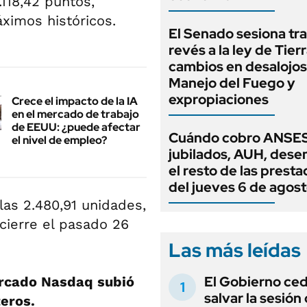
118,42 puntos,
ximos históricos.
El Senado sesiona tra
revés a la ley de Tierr
cambios en desalojos,
Manejo del Fuego y
expropiaciones
Crece el impacto de la IA
en el mercado de trabajo
de EEUU: ¿puede afectar
Cuándo cobro ANSES
el nivel de empleo?
jubilados, AUH, dese
el resto de las prest
del jueves 6 de agos
las 2.480,91 unidades,
 cierre el pasado 26
Las más leídas
El Gobierno ce
ercado Nasdaq subió
salvar la sesión
teros.