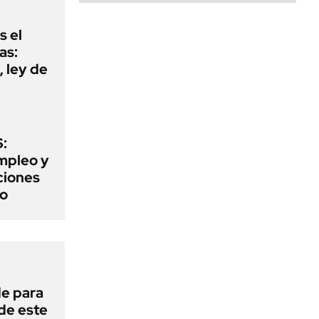
s el
as:
 ley de
:
mpleo y
aciones
to
de para
 de este