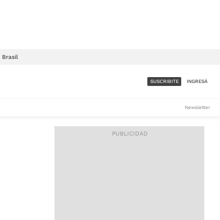
Brasil
SUSCRIBITE
INGRESÁ
SUMATE A LA COMUNIDAD
Newsletter
DE ÁMBITO
LES
ACCESO FULL - $1.800/MES
ES
CORPORATIVO - CONSULTAR
Si tenés dudas comunicate
con nosotros a
IOS
suscripciones@ambito.com.ar
Llamanos al (54) 11 4556-
9147/48 o
al (54) 11 4449-3256 de lunes a