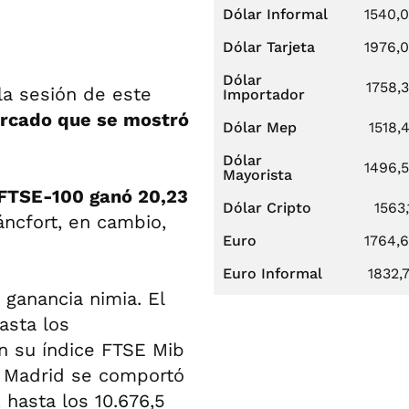
Dólar Informal
1540,
Dólar Tarjeta
1976,
Dólar
1758,
la sesión de este
Importador
ercado que se mostró
Dólar Mep
1518,
Dólar
1496,
Mayorista
e FTSE-100 ganó 20,23
Dólar Cripto
1563,
áncfort, en cambio,
Euro
1764,
Euro Informal
1832,
a ganancia nimia. El
asta los
on su índice FTSE Mib
, Madrid se comportó
 hasta los 10.676,5