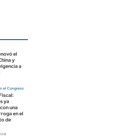
enovó el
China y
vigencia a
s
n el Congreso
Fiscal:
s ya
 con una
roga en el
to de
iral