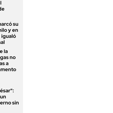
l
de
 marcó su
hilo y en
 igualó
al
e la
agas no
as a
camento
ésar":
 un
erno sin