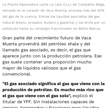
La Planta Separadora Loma La Lata (LLL) de Compañía Mega,
ubicada en el corazón de Vaca Muerta, procesa más del 40%
del gas de la cuenca. Extrae los líquidos asociados del gas
natural (etano, propano, butano y gasolina) y los envía por un
poliducto hasta su complejo fraccionador en Bahía Blanca.
Gran parte del crecimiento futuro de Vaca
Muerta provendrá del petróleo shale y del
llamado gas asociado, es decir, el gas que
aparece junto con la producción petrolera. Ese
gas suele contener una proporción mucho
mayor de líquidos valiosos que el gas
convencional.
"El gas asociado significa el gas que viene con la
producción de petróleo. Es mucho más rico que
el gas que viene con el gas solo",
explicó el
titular de YPF. Sin instalaciones capaces de
separar, transportar y fraccionar esos líquidos,