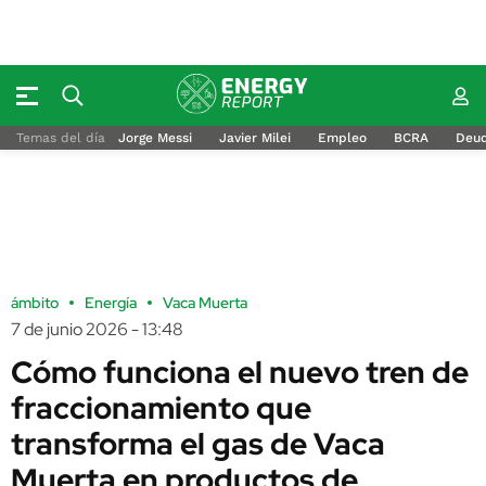
Temas del día
Jorge Messi
Javier Milei
Empleo
BCRA
Deu
ámbito
Energía
Vaca Muerta
7 de junio 2026 - 13:48
Cómo funciona el nuevo tren de
fraccionamiento que
transforma el gas de Vaca
Muerta en productos de