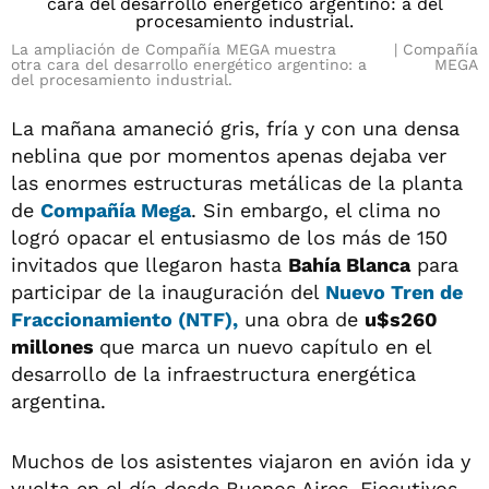
La ampliación de Compañía MEGA muestra
Compañía
otra cara del desarrollo energético argentino: a
MEGA
del procesamiento industrial.
La mañana amaneció gris, fría y con una densa
neblina que por momentos apenas dejaba ver
las enormes estructuras metálicas de la planta
de
Compañía Mega
. Sin embargo, el clima no
logró opacar el entusiasmo de los más de 150
invitados que llegaron hasta
Bahía Blanca
para
participar de la inauguración del
Nuevo Tren de
Fraccionamiento (NTF),
una obra de
u$s260
millones
que marca un nuevo capítulo en el
desarrollo de la infraestructura energética
argentina.
Muchos de los asistentes viajaron en avión ida y
vuelta en el día desde Buenos Aires. Ejecutivos