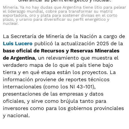
Minería. Ya no hay dudas que Argentina tiene litio para pelear
el liderazgo mundial, cobre para transformar su matriz
exportadora, oro y plata para sostener divisas en el corto
plazo, y uranio para diversificar su perfil energético y
nuclear.
La Secretaría de Minería de la Nación a cargo de
Luis Lucero
publicó la actualización 2025 de la
base oficial de Recursos y Reservas Minerales
de Argentina
, un relevamiento que muestra el
verdadero mapa de lo que el país tiene bajo
tierra y en qué etapa están los proyectos. La
información proviene de reportes técnicos
internacionales (como los NI 43-101),
presentaciones de las empresas y datos
oficiales, y sirve como brújula tanto para
inversores como para los gobiernos provinciales
y nacional.