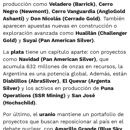
producción como
Veladero (Barrick)
,
Cerro
Negro (Newmont)
,
Cerro Vanguardia (AngloGold
Ashanti)
y
Don Nicolás (Cerrado Gold)
. También
aparecen apuestas nuevas en construcción o
exploración avanzada como
Hualilán (Challenger
Gold)
y
Suyai (Pan American Silver)
.
La
plata
tiene un capítulo aparte: con proyectos
como
Navidad (Pan American Silver)
, que
acumula 632 millones de onzas en recursos, la
Argentina es una potencia global. Además, están
Diablillos (AbraSilver)
,
El Quevar (Argenta
Silver)
y los activos en producción de
Puna
Operations (SSR Mining)
y
San José
(Hochschild)
.
Por último, el
uranio
mantiene un portafolio de
proyectos que buscan reposicionar al país en el
debate nuclear, con
Amarillo Grande (Blue Sky