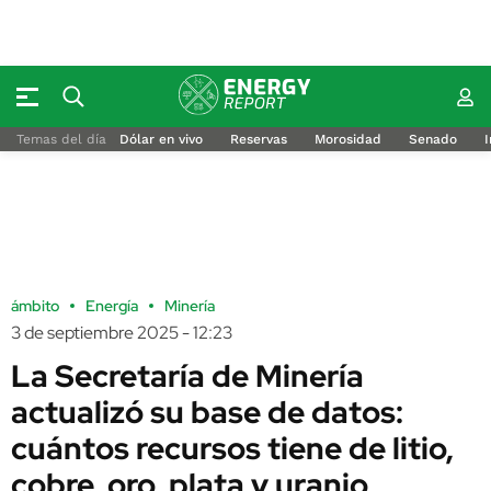
Temas del día
Dólar en vivo
Reservas
Morosidad
Senado
I
ámbito
Energía
Minería
3 de septiembre 2025 - 12:23
La Secretaría de Minería
actualizó su base de datos:
cuántos recursos tiene de litio,
cobre, oro, plata y uranio