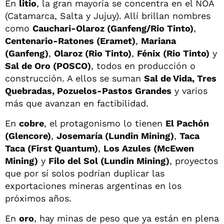
En
litio
, la gran mayoría se concentra en el NOA
(Catamarca, Salta y Jujuy). Allí brillan nombres
como
Cauchari-Olaroz (Ganfeng/Rio Tinto)
,
Centenario-Ratones (Eramet)
,
Mariana
(Ganfeng)
,
Olaroz (Rio Tinto)
,
Fénix (Rio Tinto)
y
Sal de Oro (POSCO)
, todos en producción o
construcción. A ellos se suman
Sal de Vida, Tres
Quebradas, Pozuelos-Pastos Grandes
y varios
más que avanzan en factibilidad.
En
cobre
, el protagonismo lo tienen
El Pachón
(Glencore)
,
Josemaría (Lundin Mining)
,
Taca
Taca (First Quantum)
,
Los Azules (McEwen
Mining)
y
Filo del Sol (Lundin Mining)
, proyectos
que por sí solos podrían duplicar las
exportaciones mineras argentinas en los
próximos años.
En
oro
, hay minas de peso que ya están en plena