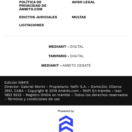
POLÍTICA DE
AVISO LEGAL
PRIVACIDAD DE
ÁMBITO.COM
EDICTOS JUDICIALES
MULTAS
LICITACIONES
MEDIAKIT
DIGITAL
TARIFARIO
DIGITAL
MEDIAKIT
AMBITO DEBATE
Edición N9415
Director: Gabriel Morini - Propietario: Nefir S.A. - Domicilio: Olleros
3551, CABA - Copyright © 2019 Ambito.com - RNPI En trámite - Issn
1852 9232 - Registro DNDA en trámite - Todos los derechos reservados
- Términos y condiciones de uso