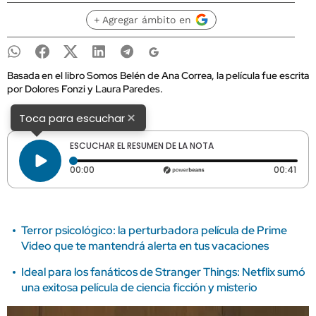
+ Agregar ámbito en
Basada en el libro Somos Belén de Ana Correa, la película fue escrita
por Dolores Fonzi y Laura Paredes.
×
Toca para escuchar
ESCUCHAR EL RESUMEN DE LA NOTA
Tiempo transcurrido: 0 segundos
Dura
00:00
00:41
Terror psicológico: la perturbadora película de Prime
Video que te mantendrá alerta en tus vacaciones
Ideal para los fanáticos de Stranger Things: Netflix sumó
una exitosa película de ciencia ficción y misterio