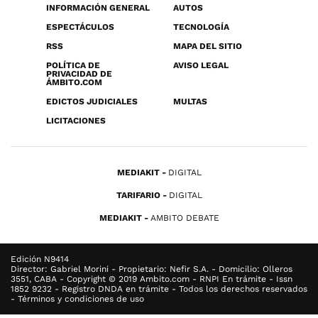
INFORMACIÓN GENERAL
AUTOS
ESPECTÁCULOS
TECNOLOGÍA
RSS
MAPA DEL SITIO
POLÍTICA DE
AVISO LEGAL
PRIVACIDAD DE
ÁMBITO.COM
EDICTOS JUDICIALES
MULTAS
LICITACIONES
MEDIAKIT
DIGITAL
TARIFARIO
DIGITAL
MEDIAKIT
AMBITO DEBATE
Edición N9414
Director: Gabriel Morini - Propietario: Nefir S.A. - Domicilio: Olleros
3551, CABA - Copyright © 2019 Ambito.com - RNPI En trámite - Issn
1852 9232 - Registro DNDA en trámite - Todos los derechos reservados
- Términos y condiciones de uso