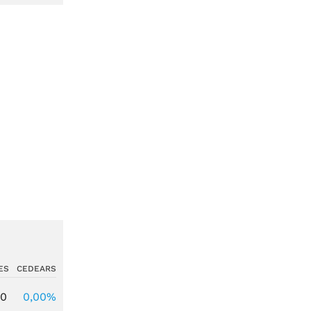
ES
CEDEARS
00
0,00%