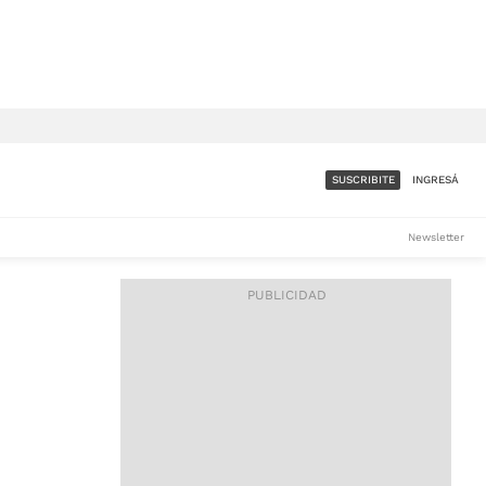
SUSCRIBITE
INGRESÁ
SUMATE A LA COMUNIDAD
Newsletter
DE ÁMBITO
LES
ACCESO FULL - $1.800/MES
ES
CORPORATIVO - CONSULTAR
Si tenés dudas comunicate
con nosotros a
IOS
suscripciones@ambito.com.ar
Llamanos al (54) 11 4556-
9147/48 o
al (54) 11 4449-3256 de lunes a