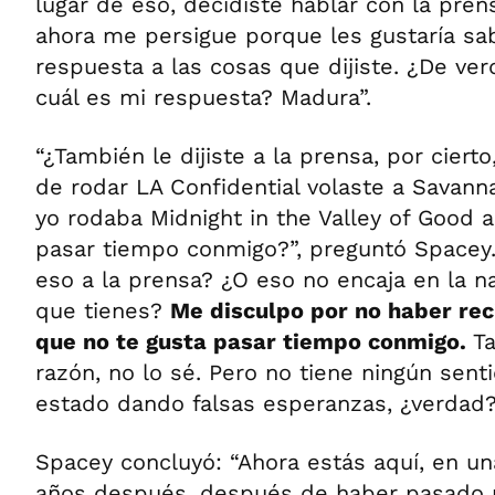
lugar de eso, decidiste hablar con la pre
ahora me persigue porque les gustaría sa
respuesta a las cosas que dijiste. ¿De ve
cuál es mi respuesta? Madura”.
“¿También le dijiste a la prensa, por cier
de rodar LA Confidential volaste a Savann
yo rodaba Midnight in the Valley of Good a
pasar tiempo conmigo?”, preguntó Spacey. 
eso a la prensa? ¿O eso no encaja en la na
que tienes?
Me disculpo por no haber rec
que no te gusta pasar tiempo conmigo.
Ta
razón, no lo sé. Pero no tiene ningún sen
estado dando falsas esperanzas, ¿verdad?
Spacey concluyó: “Ahora estás aquí, en un
años después, después de haber pasado po