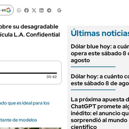
ANUARIO 2025
LIFESTYLE
EDICIÓN IMPRESA
 en
AUTOS
sobre su desagradable
Últimas noticia
cula L.A. Confidential
Dólar blue hoy: a cuá
opera este sábado 8 
agosto
Dólar hoy: a cuánto c
Duración: 42 segundos
00:42
este sábado 8 de ago
La próxima apuesta 
ado que es ideal para los
ChatGPT promete al
inédito: el anuncio q
sorprendió al mundo
ntante de modelos
científico