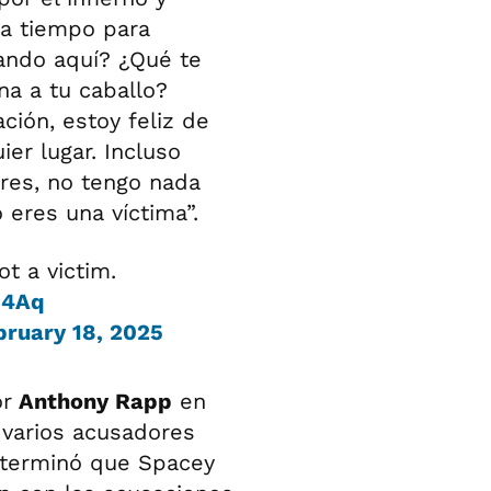
 a tiempo para
ando aquí? ¿Qué te
na a tu caballo?
ción, estoy feliz de
er lugar. Incluso
eres, no tengo nada
 eres una víctima”.
t a victim.
j4Aq
bruary 18, 2025
or
Anthony Rapp
en
 varios acusadores
eterminó que Spacey