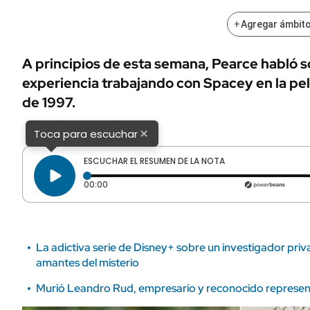
ÁMBITO DEBATE
Municipios
+
Agregar ámbito
MEDIAKIT AMBITO DEBATE
URUGUAY
A principios de esta semana, Pearce habló 
experiencia trabajando con Spacey en la pelí
de 1997.
×
Toca para escuchar
ESCUCHAR EL RESUMEN DE LA NOTA
Tiempo transcurrido: 0 segundos
00:00
La adictiva serie de Disney+ sobre un investigador priv
amantes del misterio
Murió Leandro Rud, empresario y reconocido represe