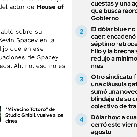
cuestas y una 
del actor de
House of
que busca reord
Gobierno
El dólar blue no
habló sobre su
caer: encadenó
Kevin Spacey en la
séptimo retroce
dijo que en ese
hilo y la brecha 
uaciones de Spacey
redujo a mínimo
mes
ada. Ah, no, eso no es
Otro sindicato 
una cláusula gat
sumó una noved
blindaje de su 
colectivo de tr
"Mi vecino Totoro" de
Studio Ghibli, vuelve a los
Dólar hoy: a cu
cines
cerró este vier
agosto