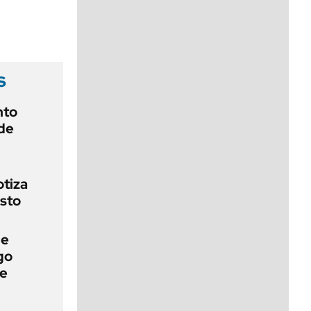
viernes de 10 a 18
s
nto
de
otiza
sto
de
go
ue