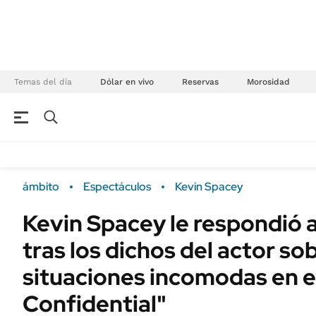
Temas del día
Dólar en vivo
Reservas
Morosidad
NEGOCIOS
ÚLTIMAS NOTICIAS
Especiales Ámbito
ECONOMÍA
ámbito
Espectáculos
Kevin Spacey
Real Estate
Banco de Datos
Kevin Spacey le respondió 
Sustentabilidad
Campo
tras los dichos del actor so
Seguros
FINANZAS
ENERGY REPORT
situaciones incomodas en el
Dólar
POLÍTICA
Confidential"
Mercados
Nacional