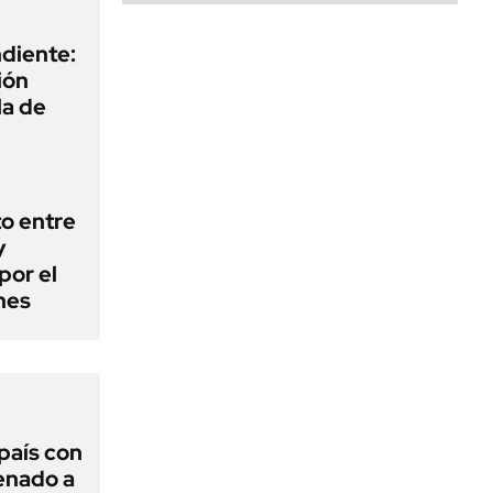
diente:
ión
la de
o entre
y
por el
nes
 país con
Senado a