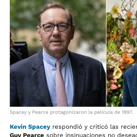
Spacey y Pearce protagonizaron la película de 1997.
Kevin Spacey
respondió y criticó las reci
Guy Pearce
sobre insinuaciones no desead