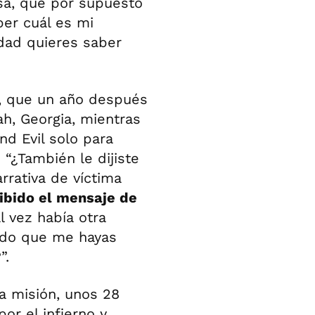
nsa, que por supuesto
ber cuál es mi
rdad quieres saber
to, que un año después
ah, Georgia, mientras
nd Evil solo para
“¿También le dijiste
rrativa de víctima
ibido el mensaje de
l vez había otra
tido que me hayas
”.
a misión, unos 28
r el infierno y