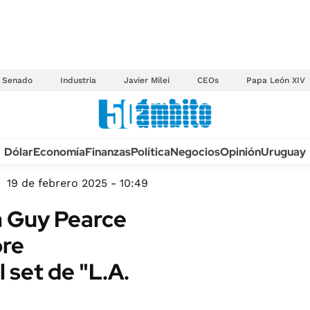
Senado
Industria
Javier Milei
CEOs
Papa León XIV
Anuario autos 2026
Dólar
Economía
Finanzas
Política
Negocios
Opinión
Uruguay
TECNOLOGÍA
NOVEDADES FISCA
MÉXICO
19 de febrero 2025 - 10:49
EDICTOS JUDICIAL
OPINIÓN
a Guy Pearce
MULTAS
MUNDO
bre
LICITACIONES
INFORMACIÓN GENERAL
 set de "L.A.
CUADROS TARIFAR
ESPECTÁCULOS
RECALL
DEPORTES