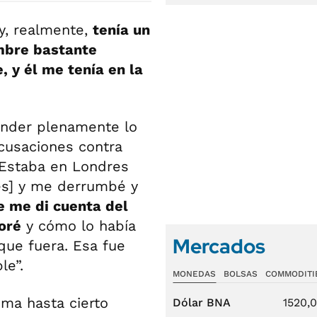
y, realmente,
tenía un
mbre bastante
, y él me tenía en la
ender plenamente lo
cusaciones contra
“Estaba en Londres
mes] y me derrumbé y
 me di cuenta del
oré
y cómo lo había
Mercados
que fuera. Esa fue
le”.
MONEDAS
BOLSAS
COMMODITI
ima hasta cierto
Dólar BNA
1520,