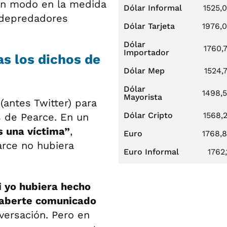
gún modo en la medida
Dólar Informal
1525,
 depredadores
Dólar Tarjeta
1976,
Dólar
1760,
Importador
as los dichos de
Dólar Mep
1524,
Dólar
1498,
Mayorista
(antes Twitter) para
Dólar Cripto
1568,
 de Pearce. En un
s una víctima”
,
Euro
1768,
arce no hubiera
Euro Informal
1762,
i yo hubiera hecho
haberte comunicado
versación. Pero en