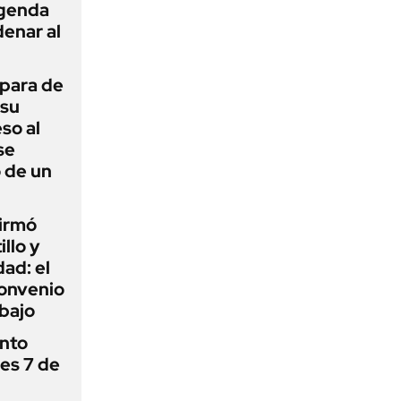
agenda
enar al
 para de
 su
so al
se
 de un
firmó
illo y
ad: el
convenio
abajo
ánto
nes 7 de