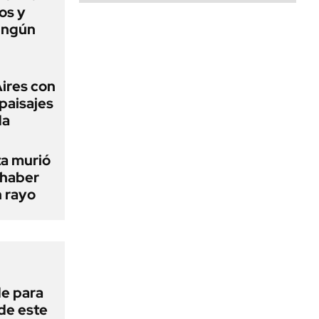
os y
ingún
Aires con
paisajes
da
ta murió
 haber
n rayo
de para
 de este