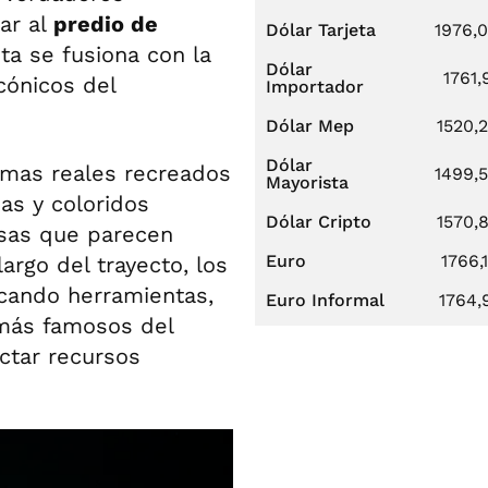
ar al
predio de
Dólar Tarjeta
1976,
nta se fusiona con la
Dólar
1761,
cónicos del
Importador
Dólar Mep
1520,
Dólar
mas reales recreados
1499,
Mayorista
uas y coloridos
Dólar Cripto
1570,
sas que parecen
Euro
1766,
argo del trayecto, los
icando herramientas,
Euro Informal
1764,
más famosos del
ctar recursos