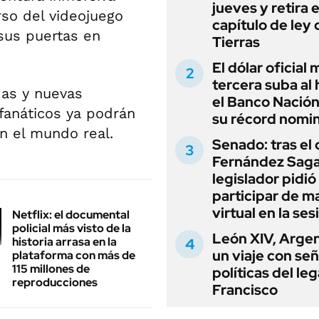
jueves y retira e
rso del videojuego
capítulo de ley 
sus puertas en
Tierras
El dólar oficial
tercera suba al 
as y nuevas
el Banco Nación
 fanáticos ya podrán
su récord nomin
en el mundo real.
Senado: tras el
Fernández Sagas
legislador pidió
participar de m
virtual en la ses
Netflix: el documental
policial más visto de la
León XIV, Argen
historia arrasa en la
un viaje con se
plataforma con más de
115 millones de
políticas del le
reproducciones
Francisco