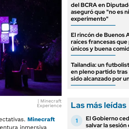
del BCRA en Diputad
aseguró que "no es n
experimento"
El rincón de Buenos 
raíces francesas que 
únicos y buena comi
Tailandia: un futbolis
en pleno partido tras
sido alcanzado por u
Minecraft
Las más leídas
Experience
El Gobierno ce
ectativas.
Minecraft
salvar la sesión
ventura inmersiva