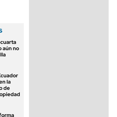
viernes de 10 a 18
s
r cuarta
o aún no
lla
 Ecuador
en la
o de
propiedad
eforma