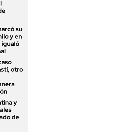
l
de
 marcó su
hilo y en
 igualó
al
 caso
ti, otro
anera
ión
tina y
ñales
gado de