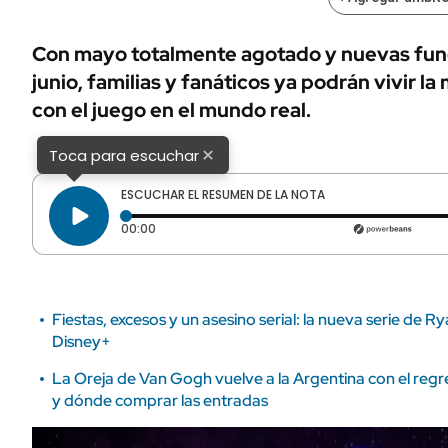
ÁMBITO DEBATE
Municipios
MEDIAKIT AMBITO DEBATE
Con mayo totalmente agotado y nuevas func
URUGUAY
junio, familias y fanáticos ya podrán vivir la
con el juego en el mundo real.
×
Toca para escuchar
ESCUCHAR EL RESUMEN DE LA NOTA
Tiempo transcurrido: 0 segundos
00:00
Fiestas, excesos y un asesino serial: la nueva serie de 
Disney+
La Oreja de Van Gogh vuelve a la Argentina con el re
y dónde comprar las entradas