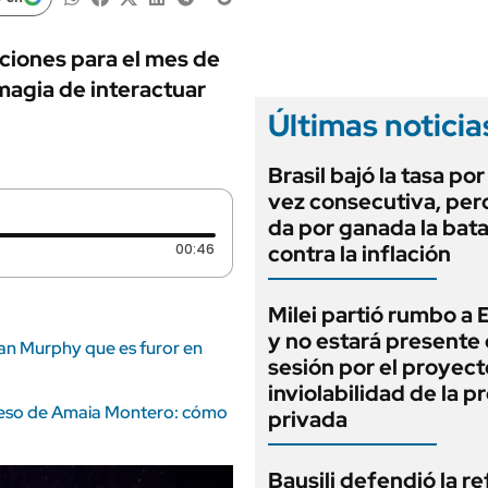
ANUARIO 2025
LIFESTYLE
EDICIÓN IMPRESA
AUTOS
iones para el mes de
 magia de interactuar
Últimas noticia
Brasil bajó la tasa po
vez consecutiva, per
da por ganada la bata
Duración: 46 segundos
00:46
contra la inflación
Milei partió rumbo a
y no estará presente 
Ryan Murphy que es furor en
sesión por el proyect
inviolabilidad de la 
greso de Amaia Montero: cómo
privada
Bausili defendió la r