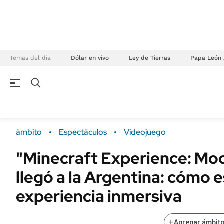
Temas del día
Dólar en vivo
Ley de Tierras
Papa León 
NEGOCIOS
ÚLTIMAS NOTICIAS
Especiales Ámbito
ECONOMÍA
ámbito
Espectáculos
Videojuego
Real Estate
Banco de Datos
"Minecraft Experience: Moon
Sustentabilidad
Campo
llegó a la Argentina: cómo e
Seguros
FINANZAS
ENERGY REPORT
experiencia inmersiva
Dólar
POLÍTICA
Mercados
+
Agregar ámbito
Nacional