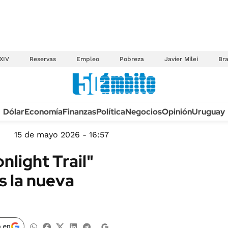
XIV
Reservas
Empleo
Pobreza
Javier Milei
Bra
Anuario autos 2026
Dólar
Economía
Finanzas
Política
Negocios
Opinión
Uruguay
TECNOLOGÍA
NOVEDADES FISCA
MÉXICO
15 de mayo 2026 - 16:57
EDICTOS JUDICIAL
OPINIÓN
light Trail"
MULTAS
MUNDO
s la nueva
LICITACIONES
INFORMACIÓN GENERAL
CUADROS TARIFAR
ESPECTÁCULOS
RECALL
DEPORTES
 en