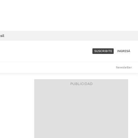
sil
SUSCRIBITE
INGRESÁ
SUMATE A LA COMUNIDAD
Newsletter
DE ÁMBITO
LES
ACCESO FULL - $1.800/MES
ES
CORPORATIVO - CONSULTAR
Si tenés dudas comunicate
con nosotros a
IOS
suscripciones@ambito.com.ar
Llamanos al (54) 11 4556-
9147/48 o
al (54) 11 4449-3256 de lunes a