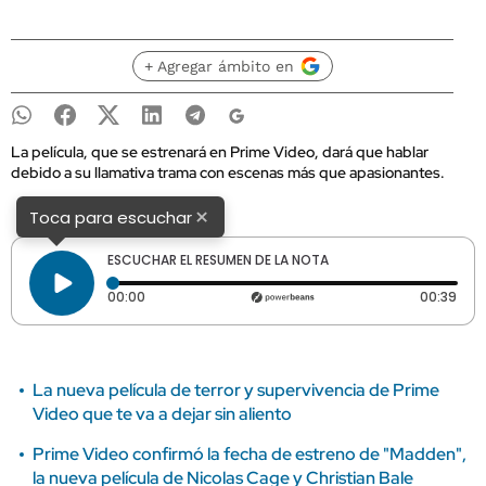
+ Agregar ámbito en
La película, que se estrenará en Prime Video, dará que hablar
debido a su llamativa trama con escenas más que apasionantes.
×
Toca para escuchar
ESCUCHAR EL RESUMEN DE LA NOTA
Tiempo transcurrido: 0 segundos
Dura
00:00
00:39
La nueva película de terror y supervivencia de Prime
Video que te va a dejar sin aliento
Prime Video confirmó la fecha de estreno de "Madden",
la nueva película de Nicolas Cage y Christian Bale