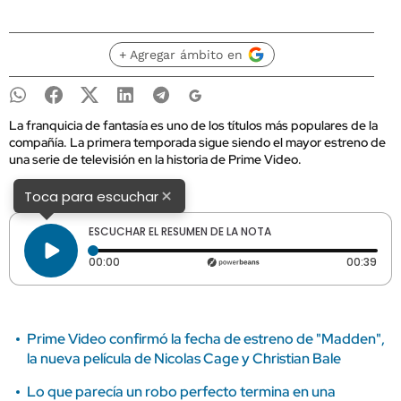
+ Agregar ámbito en
La franquicia de fantasía es uno de los títulos más populares de la
compañía. La primera temporada sigue siendo el mayor estreno de
una serie de televisión en la historia de Prime Video.
×
Toca para escuchar
ESCUCHAR EL RESUMEN DE LA NOTA
Tiempo transcurrido: 0 segundos
Dura
00:00
00:39
Prime Video confirmó la fecha de estreno de "Madden",
la nueva película de Nicolas Cage y Christian Bale
Lo que parecía un robo perfecto termina en una