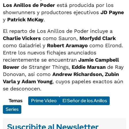
Los Anillos de Poder
está producida por los
showrunners y productores ejecutivos
JD Payne
y
Patrick McKay
.
El reparto de Los Anillos de Poder incluye a
Charlie Vickers
como Sauron,
Morfydd Clark
como Galadriel y
Robert Aramayo
como Elrond.
Entre los nuevos fichajes anunciados
recientemente se encuentran
Jamie Campbell
Bower
de Stranger Things,
Eddie Marsan
de Ray
Donovan, así como
Andrew Richardson, Zubin
Varla y Adam Young
, cuyos papeles exactos aún
se desconocen.
Temas
Prime Video
El Señor de los Anillos
Series
Suscribite al Newsletter