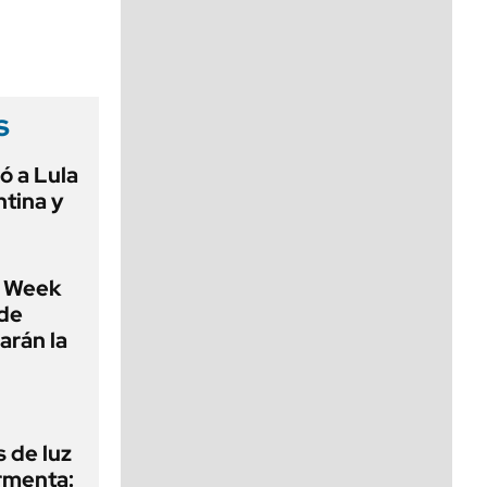
viernes de 10 a 18
s
ó a Lula
ntina y
 Week
 de
arán la
 de luz
ormenta: