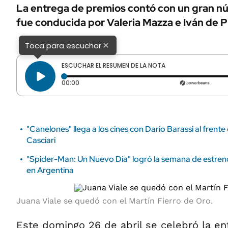
ÁMBITO DEBATE
La entrega de premios contó con un gran nú
Municipios
fue conducida por Valeria Mazza e Iván de P
MEDIAKIT AMBITO DEBATE
URUGUAY
×
Toca para escuchar
ESCUCHAR EL RESUMEN DE LA NOTA
Tiempo transcurrido: 0 segundos
00:00
"Canelones" llega a los cines con Darío Barassi al frente
Casciari
"Spider-Man: Un Nuevo Día" logró la semana de estreno 
en Argentina
Juana Viale se quedó con el Martín Fierro de Oro.
Este domingo 26 de abril se celebró la e