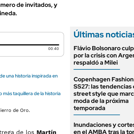
ANUARIO 2025
mero de invitados, y
LIFESTYLE
EDICIÓN IMPRESA
ineda.
AUTOS
Últimas noticia
Flávio Bolsonaro culp
Duración: 40 segundos
00:40
por la crisis con Arge
respaldó a Milei
 de una historia inspirada en
Copenhagen Fashion
SS27: las tendencias
street style que marc
más taquillera de la historia
moda de la próxima
temporada
Inundaciones y cortes
en el AMBA tras la t
ntrega de los
Martín