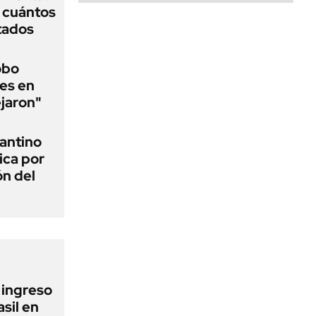
y cuántos
tados
obo
es en
ejaron"
fantino
ica por
ón del
l ingreso
sil en