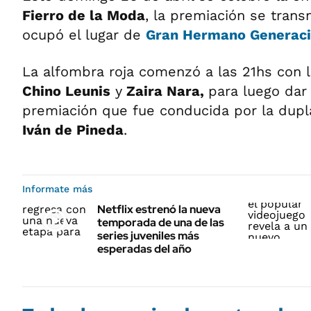
Fierro de la Moda
, la premiación se trans
ocupó el lugar de
Gran Hermano Generaci
La alfombra roja comenzó a las 21hs con 
Chino Leunis
y
Zaira Nara,
para luego dar 
premiación que fue conducida por la dup
Iván de Pineda
.
Informate más
Netflix estrenó la nueva
temporada de una de las
series juveniles más
esperadas del año