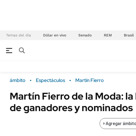
Temas del día
Dólar en vivo
Senado
REM
Brasil
NEGOCIOS
ÚLTIMAS NOTICIAS
Especiales Ámbito
ECONOMÍA
ámbito
Espectáculos
Martín Fierro
Real Estate
Banco de Datos
Martín Fierro de la Moda: la
Sustentabilidad
Campo
de ganadores y nominados
Seguros
FINANZAS
ENERGY REPORT
Dólar
+
Agregar ámbito
POLÍTICA
Mercados
Nacional