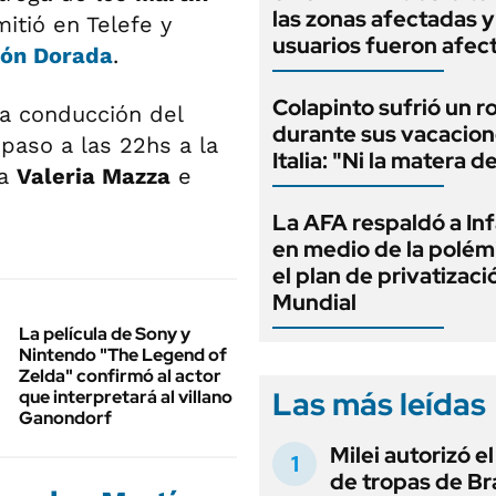
las zonas afectadas 
mitió en Telefe y
usuarios fueron afec
ón Dorada
.
Colapinto sufrió un r
la conducción del
durante sus vacacion
paso a las 22hs a la
Italia: "Ni la matera d
la
Valeria Mazza
e
La AFA respaldó a In
en medio de la polém
el plan de privatizaci
Mundial
La película de Sony y
Nintendo "The Legend of
Zelda" confirmó al actor
Las más leídas
que interpretará al villano
Ganondorf
Milei autorizó e
de tropas de Bra