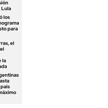
sión
 Lula
 los
onograma
sto para
rras, el
el
 la
ada
gentinas
asta
 país
 máximo