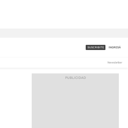
SUSCRIBITE
INGRESÁ
SUMATE A LA COMUNIDAD
Newsletter
DE ÁMBITO
LES
ACCESO FULL - $1.800/MES
ES
CORPORATIVO - CONSULTAR
Si tenés dudas comunicate
con nosotros a
IOS
suscripciones@ambito.com.ar
Llamanos al (54) 11 4556-
9147/48 o
al (54) 11 4449-3256 de lunes a