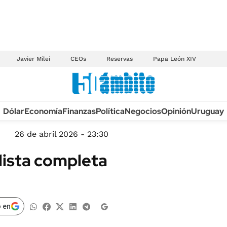
Javier Milei
CEOs
Reservas
Papa León XIV
Anuario autos 2026
Dólar
Economía
Finanzas
Política
Negocios
Opinión
Uruguay
TECNOLOGÍA
NOVEDADES FISCA
MÉXICO
26 de abril 2026 - 23:30
EDICTOS JUDICIAL
OPINIÓN
 lista completa
MULTAS
MUNDO
LICITACIONES
INFORMACIÓN GENERAL
CUADROS TARIFAR
ESPECTÁCULOS
 en
RECALL
DEPORTES