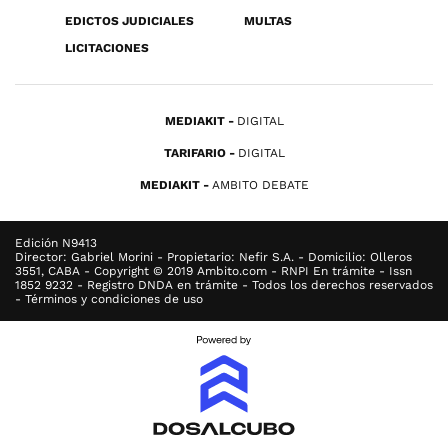
EDICTOS JUDICIALES
MULTAS
LICITACIONES
MEDIAKIT
DIGITAL
TARIFARIO
DIGITAL
MEDIAKIT
AMBITO DEBATE
Edición N9413
Director: Gabriel Morini - Propietario: Nefir S.A. - Domicilio: Olleros
3551, CABA - Copyright © 2019 Ambito.com - RNPI En trámite - Issn
1852 9232 - Registro DNDA en trámite - Todos los derechos reservados
- Términos y condiciones de uso