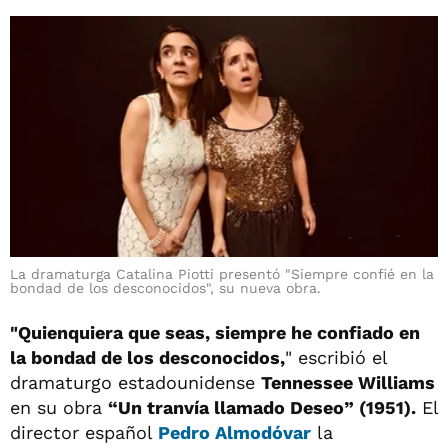
La dramaturga Catalina Piotti presentó "Siempre confié en la
bondad de los desconocidos", su nueva obra.
"Quienquiera que seas, siempre he confiado en
la bondad de los desconocidos,
" escribió el
dramaturgo estadounidense
Tennessee Williams
en su obra
“Un tranvía llamado Deseo” (1951).
El
director español
Pedro Almodóvar
la