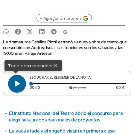
+ Agregar ámbito en
La dramaturga Catalina Piotti estrenó su nueva obra de teatro que
coescribió con Andrea Isola. Las funciones son los sábados a las
19:00hs en Paraje Artesón.
×
Toca para escuchar
ESCUCHAR EL RESUMEN DE LA NOTA
Tiempo transcurrido: 0 segundos
Dura
00:00
00:41
El Instituto Nacional del Teatro abrió el concurso para
elegir seis jurados nacionales de proyectos
La vaca atada y el engaño viajan en primera clase