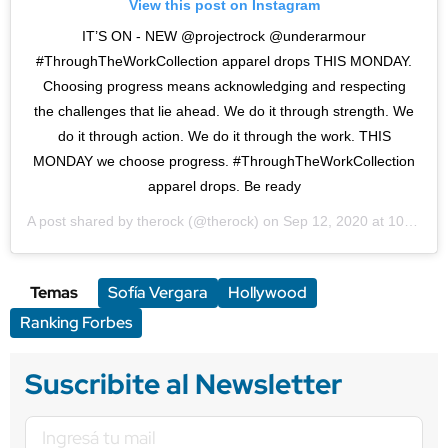
View this post on Instagram
IT’S ON - NEW @projectrock @underarmour
#ThroughTheWorkCollection apparel drops THIS MONDAY.
Choosing progress means acknowledging and respecting
the challenges that lie ahead. We do it through strength. We
do it through action. We do it through the work. THIS
MONDAY we choose progress. #ThroughTheWorkCollection
apparel drops. Be ready
A post shared by
therock
(@therock) on
Sep 12, 2020 at 10:02pm PDT
Temas
Sofía Vergara
Hollywood
Ranking Forbes
Suscribite al Newsletter