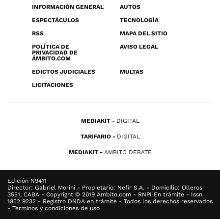
INFORMACIÓN GENERAL
AUTOS
ESPECTÁCULOS
TECNOLOGÍA
RSS
MAPA DEL SITIO
POLÍTICA DE
AVISO LEGAL
PRIVACIDAD DE
ÁMBITO.COM
EDICTOS JUDICIALES
MULTAS
LICITACIONES
MEDIAKIT
DIGITAL
TARIFARIO
DIGITAL
MEDIAKIT
AMBITO DEBATE
Edición N9411
Director: Gabriel Morini - Propietario: Nefir S.A. - Domicilio: Olleros
3551, CABA - Copyright © 2019 Ambito.com - RNPI En trámite - Issn
1852 9232 - Registro DNDA en trámite - Todos los derechos reservados
- Términos y condiciones de uso