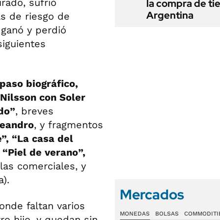
irado, sufrió
la compra de ti
Argentina
s de riesgo de
 ganó y perdió
siguientes
paso biográfico,
 Nilsson con Soler
do”
, breves
leandro
, y fragmentos
”, “La casa del
 “Piel de verano”,
 las comerciales, y
).
Mercados
nde faltan varios
MONEDAS
BOLSAS
COMMODITI
tro hijo, y quedan sin