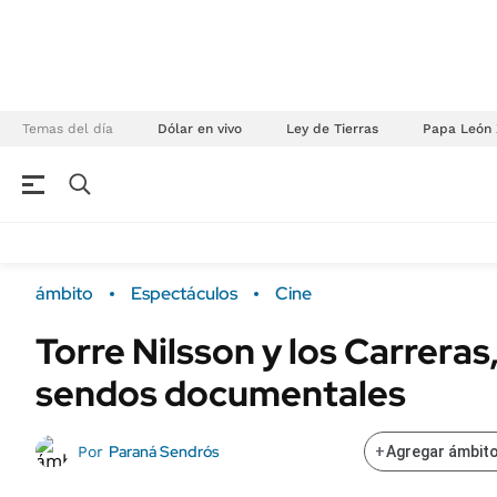
Temas del día
Dólar en vivo
Ley de Tierras
Papa León 
NEGOCIOS
ÚLTIMAS NOTICIAS
Especiales Ámbito
ECONOMÍA
ámbito
Espectáculos
Cine
Real Estate
Banco de Datos
Torre Nilsson y los Carrera
Sustentabilidad
Campo
sendos documentales
Seguros
FINANZAS
ENERGY REPORT
Dólar
Paraná Sendrós
Por
+
Agregar ámbito
POLÍTICA
Mercados
Nacional