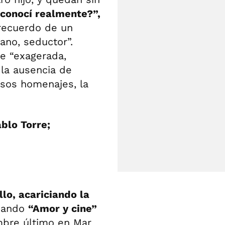
 conocí realmente?”,
 recuerdo de un
ano, seductor”.
e “exagerada,
 la ausencia de
sos homenajes, la
ablo Torre;
llo, acariciando la
cuando
“Amor y cine”
mbre último en Mar