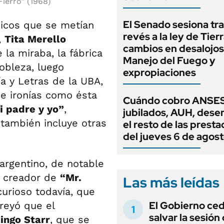
ierro" (1968)
El Senado sesiona tra
hicos que se metían
revés a la ley de Tierr
,
Tita Merello
cambios en desalojos,
la miraba, la fábrica
Manejo del Fuego y
obleza, luego
expropiaciones
a y Letras de la UBA,
 e ironías como ésta
Cuándo cobro ANSES
i padre y yo”
,
jubilados, AUH, dese
también incluye otras
el resto de las prest
del jueves 6 de agos
argentino, de notable
al creador de
“Mr.
Las más leídas
curioso todavía, que
El Gobierno ce
reyó que el
salvar la sesión
ingo Starr
, que se