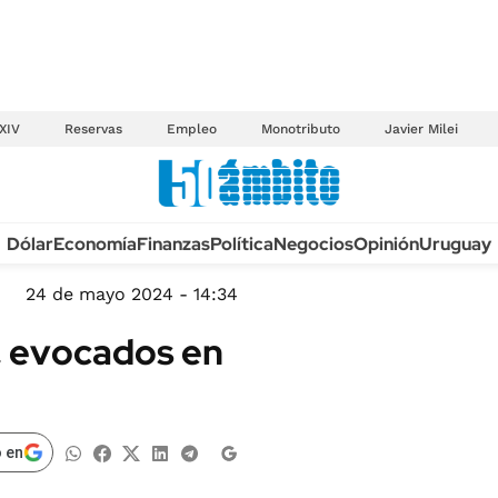
XIV
Reservas
Empleo
Monotributo
Javier Milei
Anuario autos 2026
Dólar
Economía
Finanzas
Política
Negocios
Opinión
Uruguay
TECNOLOGÍA
NOVEDADES FISCA
MÉXICO
24 de mayo 2024 - 14:34
EDICTOS JUDICIAL
OPINIÓN
s, evocados en
MULTAS
MUNDO
LICITACIONES
INFORMACIÓN GENERAL
CUADROS TARIFAR
ESPECTÁCULOS
 en
RECALL
DEPORTES