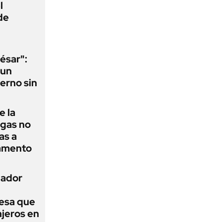
l
de
ésar":
 un
erno sin
e la
agas no
as a
camento
nador
esa que
njeros en