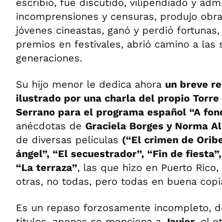
escribió, fue discutido, vilipendiado y adm
incomprensiones y censuras, produjo obra
jóvenes cineastas, ganó y perdió fortunas,
premios en festivales, abrió camino a las 
generaciones.
Su hijo menor le dedica ahora
un breve re
ilustrado por una charla del propio Torre
Serrano para el programa español “A fon
anécdotas de
Graciela Borges y Norma A
de diversas películas
(“El crimen de Oribe
ángel”, “El secuestrador”, “Fin de fiesta”,
“La terraza”
, las que hizo en Puerto Rico,
otras, no todas, pero todas en buena copia
Es un repaso forzosamente incompleto, do
títulos, apenas se menciona a
Javier
, el o