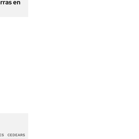
erras en
ES
CEDEARS