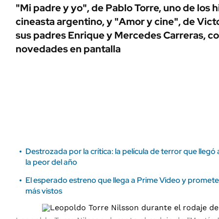
ÁMBITO DEBATE
"Mi padre y yo", de Pablo Torre, uno de los h
Municipios
cineasta argentino, y "Amor y cine", de Vict
MEDIAKIT AMBITO DEBATE
URUGUAY
sus padres Enrique y Mercedes Carreras, co
novedades en pantalla
Destrozada por la crítica: la película de terror que lleg
la peor del año
El esperado estreno que llega a Prime Video y promete 
más vistos