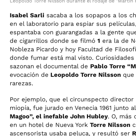
Leopoldo Torre Nilsson durante el rodaje de "Martín F
Isabel Sarli
sacaba a los sopapos a los c
en el laboratorio para espiar sus películas
espantaba con guarangadas a la gente que 
de cigarrillos donde se filmó
1
era la de N
Nobleza Picardo y hoy Facultad de Filosofí
donde fumar está mal visto. Curiosidades
sazonan el documental de
Pablo Torre “M
evocación de
Leopoldo Torre Nilsson
que 
rarezas.
Por ejemplo, que el circunspecto director 
miopía, fue jurado en Venecia 1961 junto 
Magoo”, el inefable John Hubley
. O, más 
en un hotel de Nueva York
Torre Nilsson
c
ascensorista usaba peluca, y resultó ser
R