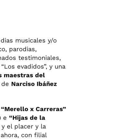
edias musicales y/o
o, parodias,
mados testimoniales,
“Los evadidos”, y una
s maestras del
z de
Narciso Ibáñez
o
“Merello x Carreras”
a) e
“Hijas de la
y el placer y la
hora, con filial