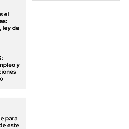
s el
as:
 ley de
:
mpleo y
aciones
to
de para
 de este