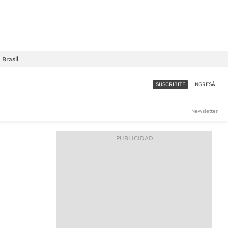
Brasil
SUSCRIBITE
INGRESÁ
SUMATE A LA COMUNIDAD
Newsletter
DE ÁMBITO
LES
ACCESO FULL - $1.800/MES
ES
CORPORATIVO - CONSULTAR
Si tenés dudas comunicate
con nosotros a
IOS
suscripciones@ambito.com.ar
Llamanos al (54) 11 4556-
9147/48 o
al (54) 11 4449-3256 de lunes a