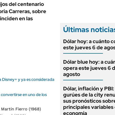
ANUARIO 2025
ijos del centenario
LIFESTYLE
EDICIÓN IMPRESA
oria Carreras, sobre
AUTOS
inciden en las
Últimas noticia
Dólar hoy: a cuánto c
este jueves 6 de ago
Dólar blue hoy: a cuá
opera este jueves 6 
agosto
ó a Disney+ y ya es considerada
Dólar, inflación y PBI:
gurúes de la city re
convertirse en uno de los
sus pronósticos sobre
principales variables 
economía