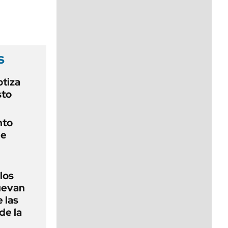
viernes de 10 a 18
s
otiza
sto
nto
de
 los
nuevan
 las
de la