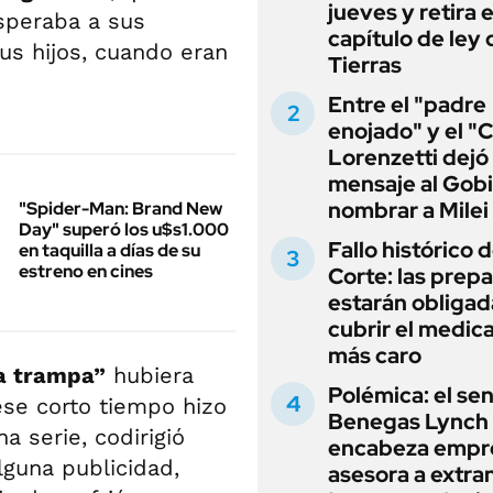
jueves y retira e
speraba a sus
capítulo de ley 
us hijos, cuando eran
Tierras
Entre el "padre
enojado" y el "C
Lorenzetti dejó
mensaje al Gobi
nombrar a Milei
"Spider-Man: Brand New
Day" superó los u$s1.000
Fallo histórico d
en taquilla a días de su
estreno en cines
Corte: las prep
estarán obligad
cubrir el medi
más caro
a trampa”
hubiera
Polémica: el se
ese corto tiempo hizo
Benegas Lynch
a serie, codirigió
encabeza empr
alguna publicidad,
asesora a extra