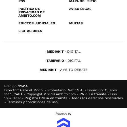
RSS
MAPA DEL SITIO
POLÍTICA DE
AVISO LEGAL
PRIVACIDAD DE
ÁMBITO.COM
EDICTOS JUDICIALES
MULTAS
LICITACIONES
MEDIAKIT
DIGITAL
TARIFARIO
DIGITAL
MEDIAKIT
AMBITO DEBATE
Edición N9414
Director: Gabriel Morini - Propietario: Nefir S.A. - Domicilio: Olleros
3551, CABA - Copyright © 2019 Ambito.com - RNPI En trámite - Issn
1852 9232 - Registro DNDA en trámite - Todos los derechos reservados
- Términos y condiciones de uso